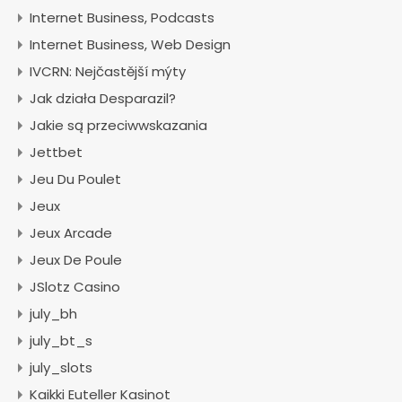
Internet Business, Podcasts
Internet Business, Web Design
IVCRN: Nejčastější mýty
Jak działa Desparazil?
Jakie są przeciwwskazania
Jettbet
Jeu Du Poulet
Jeux
Jeux Arcade
Jeux De Poule
JSlotz Casino
july_bh
july_bt_s
july_slots
Kaikki Euteller Kasinot