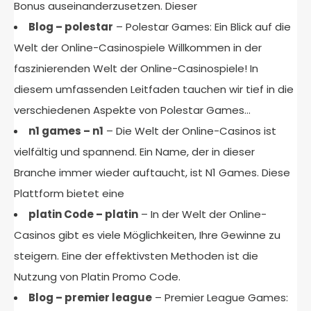
Bonus auseinanderzusetzen. Dieser
Blog – polestar
– Polestar Games: Ein Blick auf die
Welt der Online-Casinospiele Willkommen in der
faszinierenden Welt der Online-Casinospiele! In
diesem umfassenden Leitfaden tauchen wir tief in die
verschiedenen Aspekte von Polestar Games…
n1 games – n1
– Die Welt der Online-Casinos ist
vielfältig und spannend. Ein Name, der in dieser
Branche immer wieder auftaucht, ist N1 Games. Diese
Plattform bietet eine
platin Code – platin
– In der Welt der Online-
Casinos gibt es viele Möglichkeiten, Ihre Gewinne zu
steigern. Eine der effektivsten Methoden ist die
Nutzung von Platin Promo Code.
Blog – premier league
– Premier League Games: