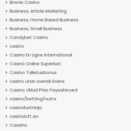
Brionis Casino
Business, Article Marketing
Business, Home Based Business
Business, Small Business
Candybet Casino
casino
Casino En Ligne International
Casinò Online Superbet
Casino Talletusbonus
casino utan svensk licens
Casino Vklad Přes Paysafecard
casino/betting/nutra
casinobetninja
casinoloft en
Cassino