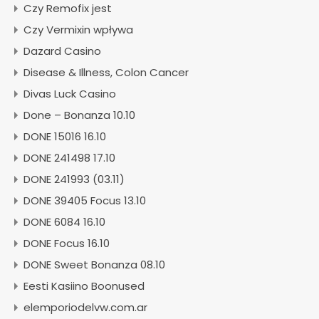
Czy Remofix jest
Czy Vermixin wpływa
Dazard Casino
Disease & Illness, Colon Cancer
Divas Luck Casino
Done – Bonanza 10.10
DONE 15016 16.10
DONE 241498 17.10
DONE 241993 (03.11)
DONE 39405 Focus 13.10
DONE 6084 16.10
DONE Focus 16.10
DONE Sweet Bonanza 08.10
Eesti Kasiino Boonused
elemporiodelvw.com.ar