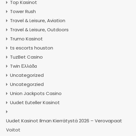
Top Kasinot
Tower Rush
Travel & Leisure, Aviation
Travel & Leisure, Outdoors
Trumo Kasinot
ts escorts houston
TuzBet Casino
Twin Ελλάδα
Uncategorized
Uncategorzied
Union Jackpots Casino
Uudet Euteller Kasinot
Uudet Kasinot Ilman Kierrätystä 2026 – Verovapaat
Voitot