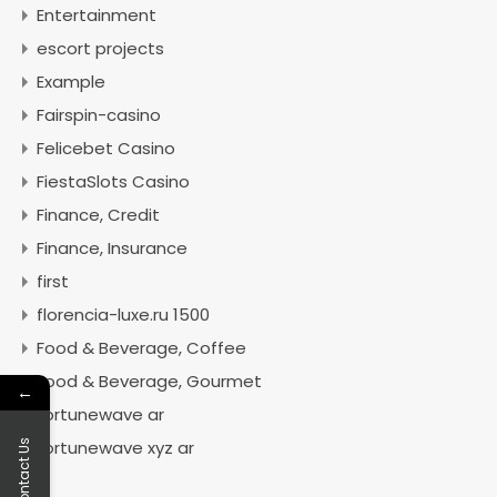
Entertainment
escort projects
Example
Fairspin-casino
Felicebet Casino
FiestaSlots Casino
Finance, Credit
Finance, Insurance
first
florencia-luxe.ru 1500
Food & Beverage, Coffee
Food & Beverage, Gourmet
←
fortunewave ar
fortunewave xyz ar
Contact Us
fr