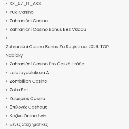
XX_07_IT_AKS
Yuki Casino
Zahraniční Casino
Zahraniční Casino Bonus Bez Vkladu
Zahraniční Casino Bonus Za Registraci 2026: TOP
Nabídky
Zahraniční Casino Pro České Hráče
zolotoyabloko.ru A
Zombillion Casino
Zota Bet
Zuluspins Casino
Επιλογές Cashout
Καζίνο Online 1win
Ξένες Στοιχηματικές