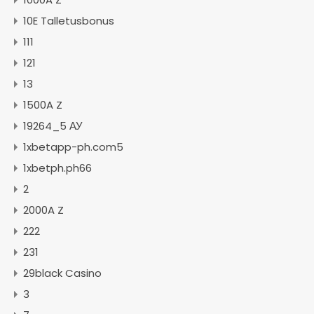
10E Talletusbonus
111
121
13
1500A Z
19264_5 АУ
1xbetapp-ph.com5
1xbetph.ph66
2
2000A Z
222
231
29black Casino
3