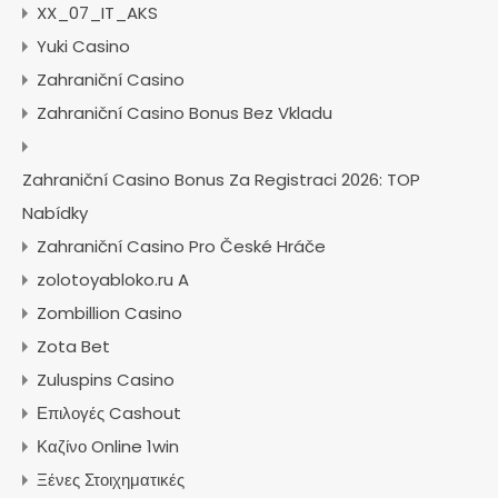
XX_07_IT_AKS
Yuki Casino
Zahraniční Casino
Zahraniční Casino Bonus Bez Vkladu
Zahraniční Casino Bonus Za Registraci 2026: TOP
Nabídky
Zahraniční Casino Pro České Hráče
zolotoyabloko.ru A
Zombillion Casino
Zota Bet
Zuluspins Casino
Επιλογές Cashout
Καζίνο Online 1win
Ξένες Στοιχηματικές