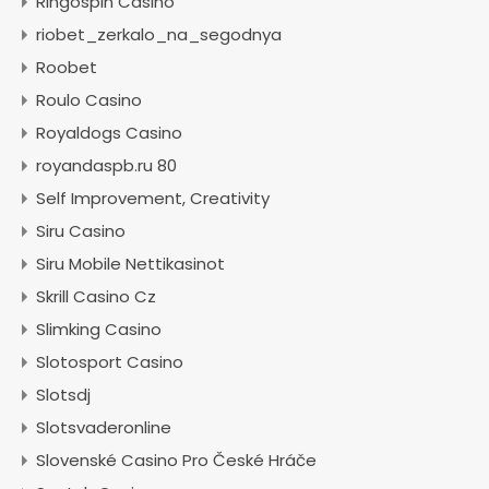
Ringospin Casino
riobet_zerkalo_na_segodnya
Roobet
Roulo Casino
Royaldogs Casino
royandaspb.ru 80
Self Improvement, Creativity
Siru Casino
Siru Mobile Nettikasinot
Skrill Casino Cz
Slimking Casino
Slotosport Casino
Slotsdj
Slotsvaderonline
Slovenské Casino Pro České Hráče