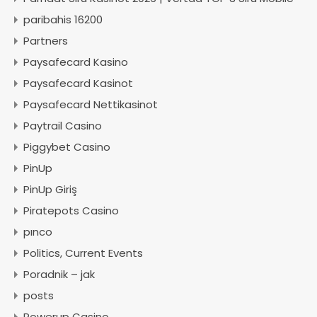
paribahis 16200
Partners
Paysafecard Kasino
Paysafecard Kasinot
Paysafecard Nettikasinot
Paytrail Casino
Piggybet Casino
PinUp
PinUp Giriş
Piratepots Casino
pınco
Politics, Current Events
Poradnik – jak
posts
Powerup Casino