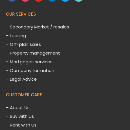
OUR SERVICES
– Secondary Market / resales
– Leasing
– Off-plan sales
– Property management
– Mortgages services
– Company formation
– Legal Advice
CUSTOMER CARE
–
About Us
– Buy with Us
– Rent with Us