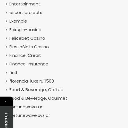
Entertainment
escort projects
Example
Fairspin-casino
Felicebet Casino
FiestaSlots Casino
Finance, Credit
Finance, Insurance
first
florencia-luxe.ru 1500
Food & Beverage, Coffee
Food & Beverage, Gourmet
←
fortunewave ar
fortunewave xyz ar
Contact Us
fr