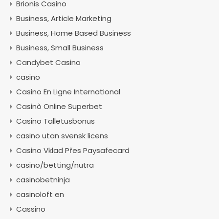
Brionis Casino
Business, Article Marketing
Business, Home Based Business
Business, Small Business
Candybet Casino
casino
Casino En Ligne International
Casinò Online Superbet
Casino Talletusbonus
casino utan svensk licens
Casino Vklad Přes Paysafecard
casino/betting/nutra
casinobetninja
casinoloft en
Cassino