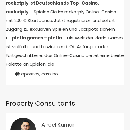
rocketply ist Deutschlands Top-Casino. –
rocketply
– Spielen Sie im rocketply Online-Casino
mit 200 € Startbonus. Jetzt registrieren und sofort
Zugang zu exklusiven Spielen und Jackpots sichern.
platin games – platin
– Die Welt der Platin Games
ist vielfältig und faszinierend. Ob Anfänger oder
Fortgeschrittene, das Online-Casino bietet eine breite
Palette an Spielen, die
apostas
,
cassino
Property Consultants
Aneel Kumar