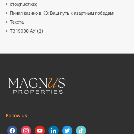
στοιχηματικες
Пинап казино в КЗ: Ваш путь к азартным победам!
Текста
ТЗ 19038 АУ (2)
Follow us
facebook
instagram
youtube
linkedin
twitter
tiktok