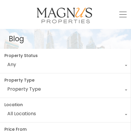
Blog
Property Status
Any
Property Type
Property Type
Location
All Locations
Price From