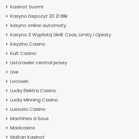
Kasinot Suomi
Kasyno Depozyt 20 Zł Blik
kasyno online automaty
Kasyno Z Wypłatą Skrill: Czas, Limity i Opłaty
Keyzino Casino
Kult Casino
Listcrawler central jersey
Live
Locowin
Lucky Elektra Casino
Lucky Minning Casino
Lussurio Casino
Machines à Sous
Madcasino
Maltan Kasinot