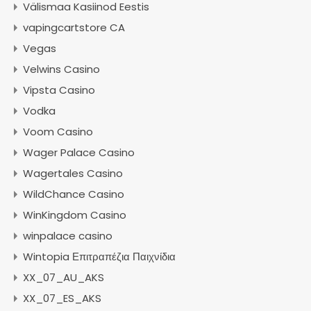
Välismaa Kasiinod Eestis
vapingcartstore CA
Vegas
Velwins Casino
Vipsta Casino
Vodka
Voom Casino
Wager Palace Casino
Wagertales Casino
WildChance Casino
WinKingdom Casino
winpalace casino
Wintopia Επιτραπέζια Παιχνίδια
XX_07_AU_AKS
XX_07_ES_AKS