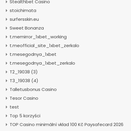
Stealthbet Casino
stoichimata
surfersskin.eu
Sweet Bonanza
t.memirror_1xbet_working
t.meofficial_site_1xbet_zerkalo
t.mesegodnya_1xbet
t.mesegodnya_1xbet_zerkalo
T2_19038 (3)
T3_19038 (4)
Talletusbonus Casino
Tesor Casino
test
Top 5 korzyści
TOP Casino minimální vklad 100 Kč Paysafecard 2026