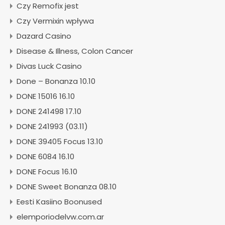
Czy Remofix jest
Czy Vermixin wpływa
Dazard Casino
Disease & Illness, Colon Cancer
Divas Luck Casino
Done – Bonanza 10.10
DONE 15016 16.10
DONE 241498 17.10
DONE 241993 (03.11)
DONE 39405 Focus 13.10
DONE 6084 16.10
DONE Focus 16.10
DONE Sweet Bonanza 08.10
Eesti Kasiino Boonused
elemporiodelvw.com.ar