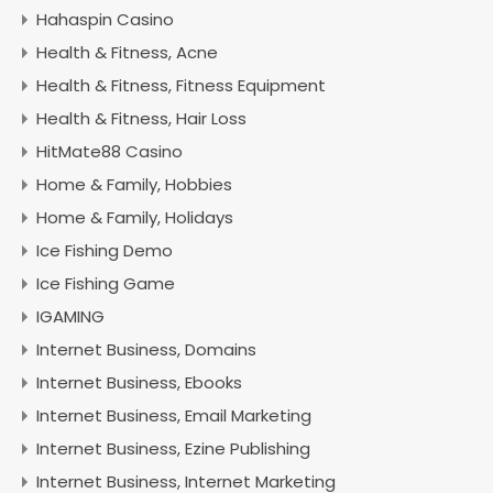
Hahaspin Casino
Health & Fitness, Acne
Health & Fitness, Fitness Equipment
Health & Fitness, Hair Loss
HitMate88 Casino
Home & Family, Hobbies
Home & Family, Holidays
Ice Fishing Demo
Ice Fishing Game
IGAMING
Internet Business, Domains
Internet Business, Ebooks
Internet Business, Email Marketing
Internet Business, Ezine Publishing
Internet Business, Internet Marketing