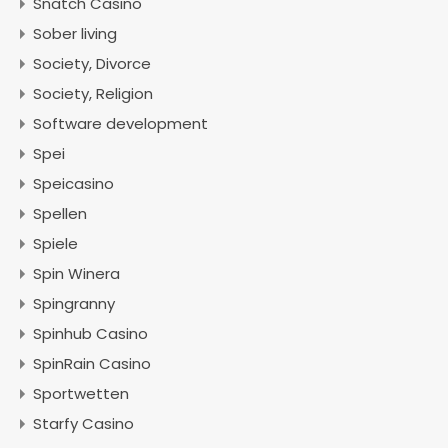
Snatch Casino
Sober living
Society, Divorce
Society, Religion
Software development
Spei
Speicasino
Spellen
Spiele
Spin Winera
Spingranny
Spinhub Casino
SpinRain Casino
Sportwetten
Starfy Casino