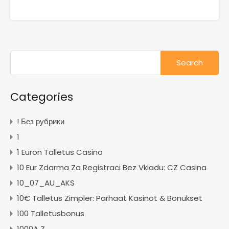
Search
for:
Categories
! Без рубрики
1
1 Euron Talletus Casino
10 Eur Zdarma Za Registraci Bez Vkladu: CZ Casina
10_07_AU_AKS
10€ Talletus Zimpler: Parhaat Kasinot & Bonukset
100 Talletusbonus
1000A Z