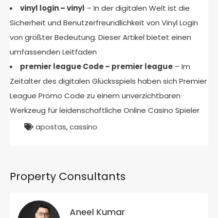
vinyl login – vinyl
– In der digitalen Welt ist die
Sicherheit und Benutzerfreundlichkeit von Vinyl Login
von größter Bedeutung. Dieser Artikel bietet einen
umfassenden Leitfaden
premier league Code – premier league
– Im
Zeitalter des digitalen Glücksspiels haben sich Premier
League Promo Code zu einem unverzichtbaren
Werkzeug für leidenschaftliche Online Casino Spieler
apostas
,
cassino
Property Consultants
Aneel Kumar