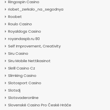
Ringospin Casino
riobet_zerkalo_na_segodnya
Roobet
Roulo Casino
Royaldogs Casino
royandaspb.ru 80
Self Improvement, Creativity
Siru Casino
Siru Mobile Nettikasinot
Skrill Casino Cz
Slimking Casino
Slotosport Casino
Slotsdj
Slotsvaderonline
Slovenské Casino Pro České Hráče