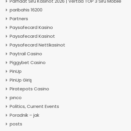
Parhaat Siru Kasinot 2026 | Vertaa TOP 3 Siru Mobile
paribahis 16200
Partners
Paysafecard Kasino
Paysafecard Kasinot
Paysafecard Nettikasinot
Paytrail Casino
Piggybet Casino
PinUp
PinUp Giriş
Piratepots Casino
pınco
Politics, Current Events
Poradnik – jak
posts