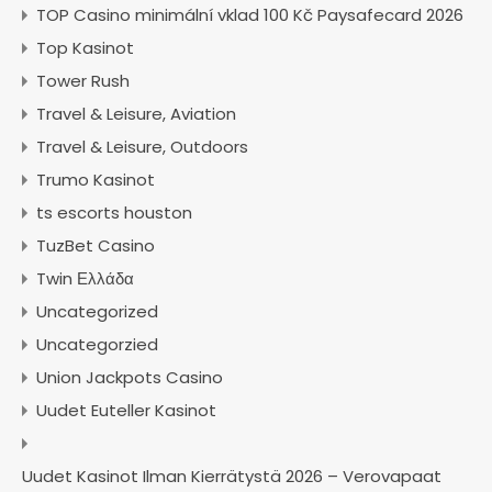
TOP Casino minimální vklad 100 Kč Paysafecard 2026
Top Kasinot
Tower Rush
Travel & Leisure, Aviation
Travel & Leisure, Outdoors
Trumo Kasinot
ts escorts houston
TuzBet Casino
Twin Ελλάδα
Uncategorized
Uncategorzied
Union Jackpots Casino
Uudet Euteller Kasinot
Uudet Kasinot Ilman Kierrätystä 2026 – Verovapaat