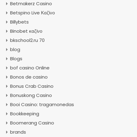
Betmakerz Casino
Betspino Live Καζίνο
Billybets
Binobet καζίνο
bkschool2.ru 70
blog
Blogs
bof casino Online
Bonos de casino
Bonus Crab Casino
Bonuskong Casino
Booi Casino: tragamonedas
Bookkeeping
Boomerang Casino
brands