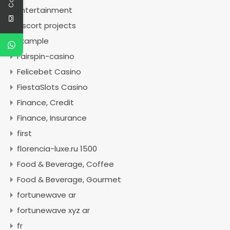
Entertainment
escort projects
Example
Fairspin-casino
Felicebet Casino
FiestaSlots Casino
Finance, Credit
Finance, Insurance
first
florencia-luxe.ru 1500
Food & Beverage, Coffee
Food & Beverage, Gourmet
fortunewave ar
fortunewave xyz ar
fr