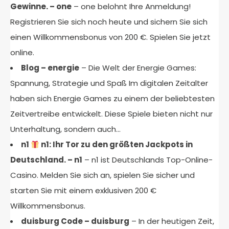
Gewinne. – one
– one belohnt Ihre Anmeldung!
Registrieren Sie sich noch heute und sichern Sie sich
einen Willkommensbonus von 200 €. Spielen Sie jetzt
online.
Blog – energie
– Die Welt der Energie Games:
Spannung, Strategie und Spaß Im digitalen Zeitalter
haben sich Energie Games zu einem der beliebtesten
Zeitvertreibe entwickelt. Diese Spiele bieten nicht nur
Unterhaltung, sondern auch…
n1
n1: Ihr Tor zu den größten Jackpots in
Deutschland. – n1
– n1 ist Deutschlands Top-Online-
Casino. Melden Sie sich an, spielen Sie sicher und
starten Sie mit einem exklusiven 200 €
Willkommensbonus.
duisburg Code – duisburg
– In der heutigen Zeit,