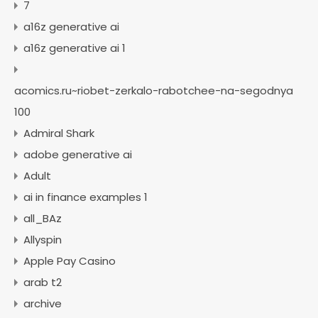
7
a16z generative ai
a16z generative ai 1
acomics.ru~riobet-zerkalo-rabotchee-na-segodnya
100
Admiral Shark
adobe generative ai
Adult
ai in finance examples 1
all_BAz
Allyspin
Apple Pay Casino
arab t2
archive