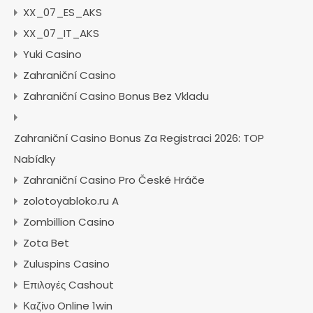
XX_07_ES_AKS
XX_07_IT_AKS
Yuki Casino
Zahraniční Casino
Zahraniční Casino Bonus Bez Vkladu
Zahraniční Casino Bonus Za Registraci 2026: TOP
Nabídky
Zahraniční Casino Pro České Hráče
zolotoyabloko.ru A
Zombillion Casino
Zota Bet
Zuluspins Casino
Επιλογές Cashout
Καζίνο Online 1win