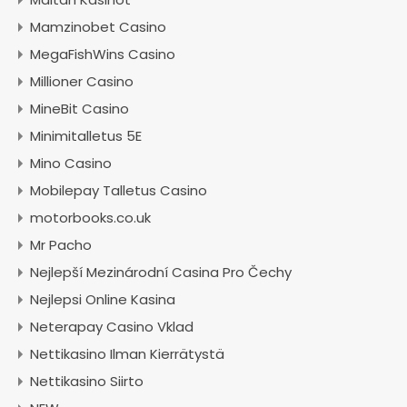
Mamzinobet Casino
MegaFishWins Casino
Millioner Casino
MineBit Casino
Minimitalletus 5E
Mino Casino
Mobilepay Talletus Casino
motorbooks.co.uk
Mr Pacho
Nejlepší Mezinárodní Casina Pro Čechy
Nejlepsi Online Kasina
Neterapay Casino Vklad
Nettikasino Ilman Kierrätystä
Nettikasino Siirto