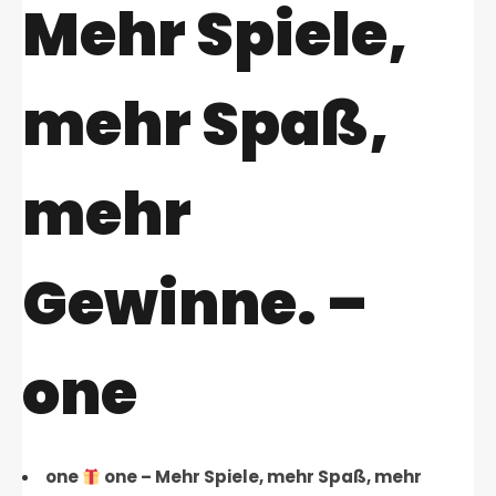
Mehr Spiele,
mehr Spaß,
mehr
Gewinne. –
one
one
one – Mehr Spiele, mehr Spaß, mehr