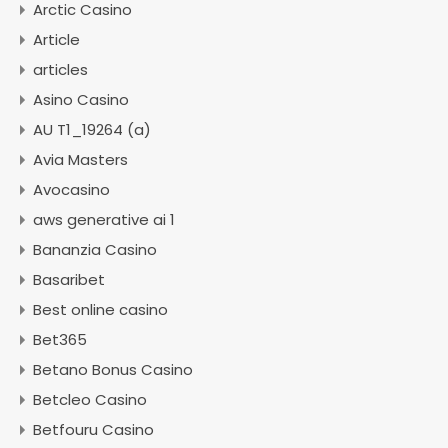
Arctic Casino
Article
articles
Asino Casino
AU T1_19264 (a)
Avia Masters
Avocasino
aws generative ai 1
Bananzia Casino
Basaribet
Best online casino
Bet365
Betano Bonus Casino
Betcleo Casino
Betfouru Casino