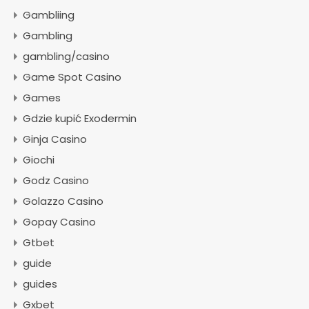
Gambliing
Gambling
gambling/casino
Game Spot Casino
Games
Gdzie kupić Exodermin
Ginja Casino
Giochi
Godz Casino
Golazzo Casino
Gopay Casino
Gtbet
guide
guides
Gxbet