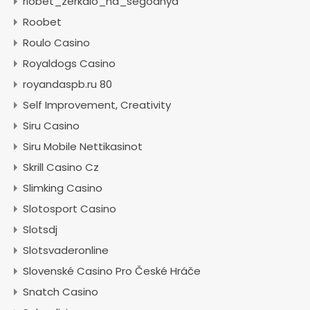
riobet_zerkalo_na_segodnya
Roobet
Roulo Casino
Royaldogs Casino
royandaspb.ru 80
Self Improvement, Creativity
Siru Casino
Siru Mobile Nettikasinot
Skrill Casino Cz
Slimking Casino
Slotosport Casino
Slotsdj
Slotsvaderonline
Slovenské Casino Pro České Hráče
Snatch Casino