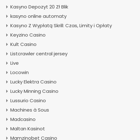
Kasyno Depozyt 20 Zł Blik
kasyno online automaty
Kasyno Z Wypłatą Skrill: Czas, Limity i Opłaty
Keyzino Casino
Kult Casino
Listcrawler central jersey
Live
Locowin
Lucky Elektra Casino
Lucky Minning Casino
Lussurio Casino
Machines à Sous
Madcasino
Maltan Kasinot
Mamzinobet Casino