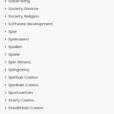
Sober living
Society, Divorce
Society, Religion
Software development
Spei
Speicasino
Spellen
Spiele
Spin Winera
Spingranny
Spinhub Casino
SpinRain Casino
Sportwetten
Starfy Casino
Stealthbet Casino