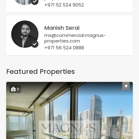
+971 52 524 9052
Manish Serai
ms@commercial.magnus-
properties.com
+971 56 524 0888
Featured Properties
11