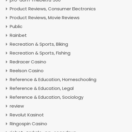
Product Reviews, Consumer Electronics
Product Reviews, Movie Reviews
Public
Rainbet
Recreation & Sports, Biking
Recreation & Sports, Fishing
Redracer Casino
Reelson Casino
Reference & Education, Homeschooling
Reference & Education, Legal
Reference & Education, Sociology
review
Revolut Kasinot
Ringospin Casino