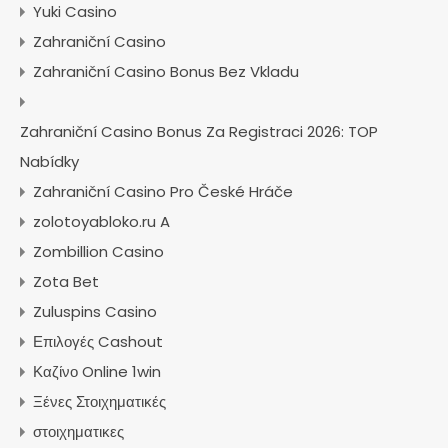
Yuki Casino
Zahraniční Casino
Zahraniční Casino Bonus Bez Vkladu
Zahraniční Casino Bonus Za Registraci 2026: TOP
Nabídky
Zahraniční Casino Pro České Hráče
zolotoyabloko.ru A
Zombillion Casino
Zota Bet
Zuluspins Casino
Επιλογές Cashout
Καζίνο Online 1win
Ξένες Στοιχηματικές
στοιχηματικες