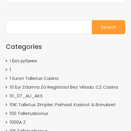
Search
for:
Categories
! Без рубрики
1
1 Euron Talletus Casino
10 Eur Zdarma Za Registraci Bez Vkladu: CZ Casina
10_07_AU_AKS
10€ Talletus Zimpler: Parhaat Kasinot & Bonukset
100 Talletusbonus
1000A Z
10E Talletusbonus