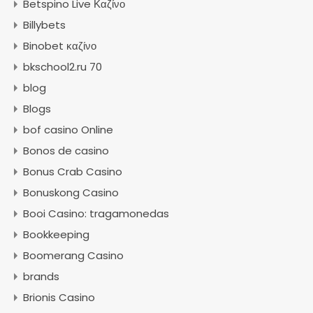
Betspino Live Καζίνο
Billybets
Binobet καζίνο
bkschool2.ru 70
blog
Blogs
bof casino Online
Bonos de casino
Bonus Crab Casino
Bonuskong Casino
Booi Casino: tragamonedas
Bookkeeping
Boomerang Casino
brands
Brionis Casino