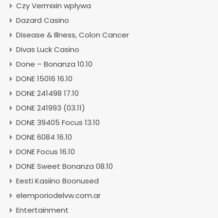
Czy Vermixin wpływa
Dazard Casino
Disease & Illness, Colon Cancer
Divas Luck Casino
Done – Bonanza 10.10
DONE 15016 16.10
DONE 241498 17.10
DONE 241993 (03.11)
DONE 39405 Focus 13.10
DONE 6084 16.10
DONE Focus 16.10
DONE Sweet Bonanza 08.10
Eesti Kasiino Boonused
elemporiodelvw.com.ar
Entertainment