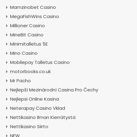
Mamzinobet Casino
MegaFishWins Casino
Millioner Casino
MineBit Casino
Minimitalletus 5E
Mino Casino
Mobilepay Talletus Casino
motorbooks.co.uk
Mr Pacho
Nejlepší Mezinárodní Casina Pro Čechy
Nejlepsi Online Kasina
Neterapay Casino Vklad
Nettikasino Ilman Kierrätystä
Nettikasino Siirto
NEW