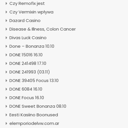
Czy Remofix jest
Czy Vermixin wpływa
Dazard Casino
Disease & Illness, Colon Cancer
Divas Luck Casino
Done – Bonanza 10.10
DONE 15016 16.10
DONE 241498 17.10
DONE 241993 (03.11)
DONE 39405 Focus 13.10
DONE 6084 16.10
DONE Focus 16.10
DONE Sweet Bonanza 08.10
Eesti Kasiino Boonused
elemporiodelvw.com.ar