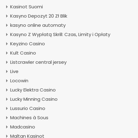
Kasinot Suomi
Kasyno Depozyt 20 Zł Blik
kasyno online automaty
Kasyno Z Wypłatą Skrill: Czas, Limity i Opłaty
Keyzino Casino
Kult Casino
Listcrawler central jersey
Live
Locowin
Lucky Elektra Casino
Lucky Minning Casino
Lussurio Casino
Machines à Sous
Madcasino
Maltan Kasinot