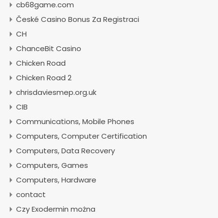
cb68game.com
České Casino Bonus Za Registraci
CH
ChanceBit Casino
Chicken Road
Chicken Road 2
chrisdaviesmep.org.uk
CIB
Communications, Mobile Phones
Computers, Computer Certification
Computers, Data Recovery
Computers, Games
Computers, Hardware
contact
Czy Exodermin można