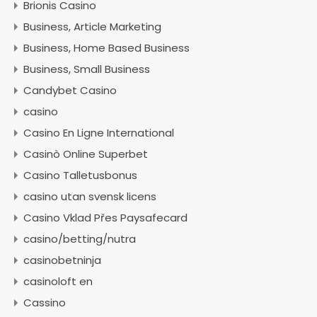
Brionis Casino
Business, Article Marketing
Business, Home Based Business
Business, Small Business
Candybet Casino
casino
Casino En Ligne International
Casinò Online Superbet
Casino Talletusbonus
casino utan svensk licens
Casino Vklad Přes Paysafecard
casino/betting/nutra
casinobetninja
casinoloft en
Cassino