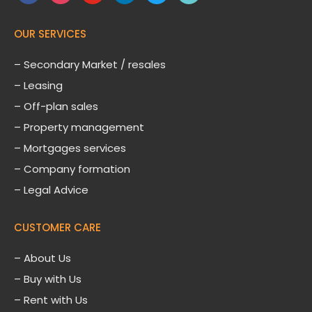
OUR SERVICES
– Secondary Market / resales
– Leasing
– Off-plan sales
– Property management
– Mortgages services
– Company formation
– Legal Advice
CUSTOMER CARE
–
About Us
– Buy with Us
– Rent with Us