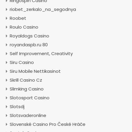
Ringospin Casino
riobet_zerkalo_na_segodnya
Roobet
Roulo Casino
Royaldogs Casino
royandaspb.ru 80
Self Improvement, Creativity
Siru Casino
Siru Mobile Nettikasinot
Skrill Casino Cz
Slimking Casino
Slotosport Casino
Slotsdj
Slotsvaderonline
Slovenské Casino Pro České Hráče