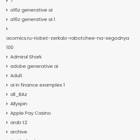
7
a16z generative ai
a16z generative ai 1
acomics.ru~riobet-zerkalo-rabotchee-na-segodnya
100
Admiral Shark
adobe generative ai
Adult
ai in finance examples 1
all_BAz
Allyspin
Apple Pay Casino
arab t2
archive