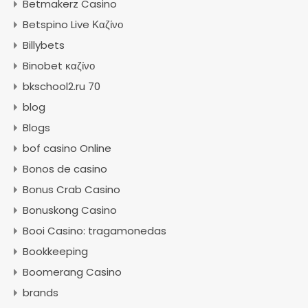
Betmakerz Casino
Betspino Live Καζίνο
Billybets
Binobet καζίνο
bkschool2.ru 70
blog
Blogs
bof casino Online
Bonos de casino
Bonus Crab Casino
Bonuskong Casino
Booi Casino: tragamonedas
Bookkeeping
Boomerang Casino
brands