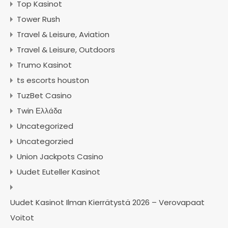
Top Kasinot
Tower Rush
Travel & Leisure, Aviation
Travel & Leisure, Outdoors
Trumo Kasinot
ts escorts houston
TuzBet Casino
Twin Ελλάδα
Uncategorized
Uncategorzied
Union Jackpots Casino
Uudet Euteller Kasinot
Uudet Kasinot Ilman Kierrätystä 2026 – Verovapaat
Voitot