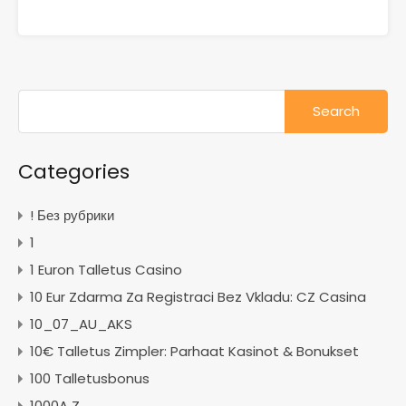
Search
for:
Categories
! Без рубрики
1
1 Euron Talletus Casino
10 Eur Zdarma Za Registraci Bez Vkladu: CZ Casina
10_07_AU_AKS
10€ Talletus Zimpler: Parhaat Kasinot & Bonukset
100 Talletusbonus
1000A Z