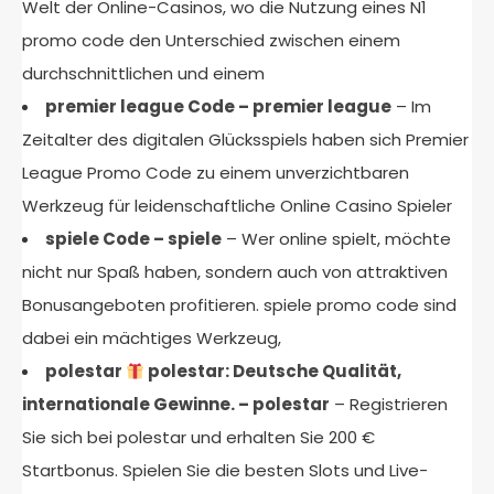
Welt der Online-Casinos, wo die Nutzung eines N1
promo code den Unterschied zwischen einem
durchschnittlichen und einem
premier league Code – premier league
– Im
Zeitalter des digitalen Glücksspiels haben sich Premier
League Promo Code zu einem unverzichtbaren
Werkzeug für leidenschaftliche Online Casino Spieler
spiele Code – spiele
– Wer online spielt, möchte
nicht nur Spaß haben, sondern auch von attraktiven
Bonusangeboten profitieren. spiele promo code sind
dabei ein mächtiges Werkzeug,
polestar
polestar: Deutsche Qualität,
internationale Gewinne. – polestar
– Registrieren
Sie sich bei polestar und erhalten Sie 200 €
Startbonus. Spielen Sie die besten Slots und Live-