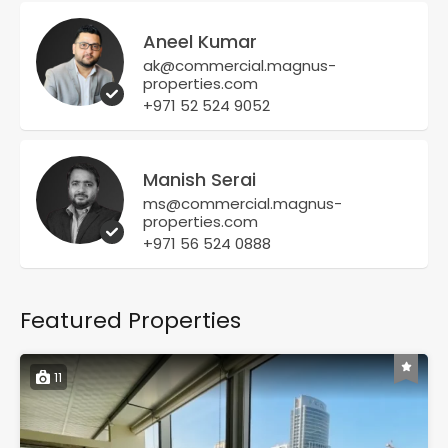
Aneel Kumar
ak@commercial.magnus-
properties.com
+971 52 524 9052
Manish Serai
ms@commercial.magnus-
properties.com
+971 56 524 0888
Featured Properties
11