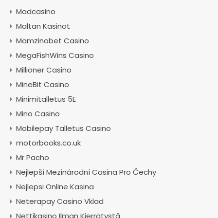
Madcasino
Maltan Kasinot
Mamzinobet Casino
MegaFishWins Casino
Millioner Casino
MineBit Casino
Minimitalletus 5E
Mino Casino
Mobilepay Talletus Casino
motorbooks.co.uk
Mr Pacho
Nejlepší Mezinárodní Casina Pro Čechy
Nejlepsi Online Kasina
Neterapay Casino Vklad
Nettikasino Ilman Kierrätystä