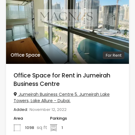
Office Space
For Rent
Office Space for Rent in Jumeirah
Business Centre
Jumeirah Business Centre 5. Jumeirah Lake
Towers, Lake Allure - Dubai.
Added:
November 12, 2022
Area
Parkings
sq ft
1098
1