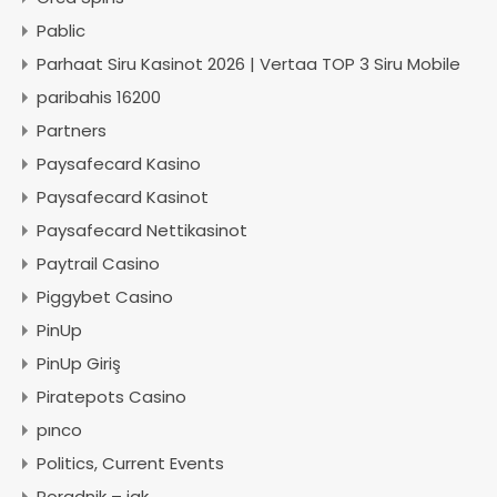
Pablic
Parhaat Siru Kasinot 2026 | Vertaa TOP 3 Siru Mobile
paribahis 16200
Partners
Paysafecard Kasino
Paysafecard Kasinot
Paysafecard Nettikasinot
Paytrail Casino
Piggybet Casino
PinUp
PinUp Giriş
Piratepots Casino
pınco
Politics, Current Events
Poradnik – jak