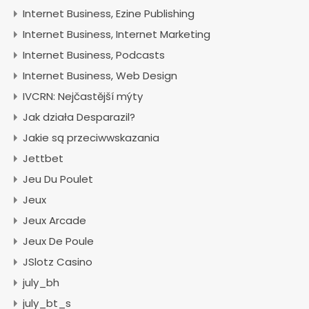
Internet Business, Ezine Publishing
Internet Business, Internet Marketing
Internet Business, Podcasts
Internet Business, Web Design
IVCRN: Nejčastější mýty
Jak działa Desparazil?
Jakie są przeciwwskazania
Jettbet
Jeu Du Poulet
Jeux
Jeux Arcade
Jeux De Poule
JSlotz Casino
july_bh
july_bt_s