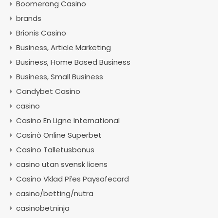
Boomerang Casino
brands
Brionis Casino
Business, Article Marketing
Business, Home Based Business
Business, Small Business
Candybet Casino
casino
Casino En Ligne International
Casinò Online Superbet
Casino Talletusbonus
casino utan svensk licens
Casino Vklad Přes Paysafecard
casino/betting/nutra
casinobetninja