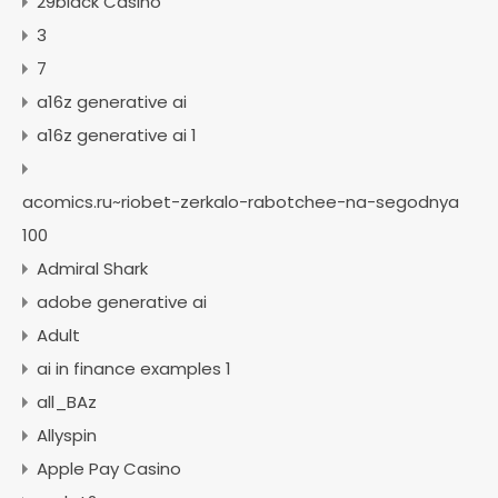
29black Casino
3
7
a16z generative ai
a16z generative ai 1
acomics.ru~riobet-zerkalo-rabotchee-na-segodnya
100
Admiral Shark
adobe generative ai
Adult
ai in finance examples 1
all_BAz
Allyspin
Apple Pay Casino