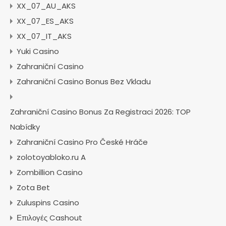
XX_07_AU_AKS
XX_07_ES_AKS
XX_07_IT_AKS
Yuki Casino
Zahraniční Casino
Zahraniční Casino Bonus Bez Vkladu
Zahraniční Casino Bonus Za Registraci 2026: TOP
Nabídky
Zahraniční Casino Pro České Hráče
zolotoyabloko.ru A
Zombillion Casino
Zota Bet
Zuluspins Casino
Επιλογές Cashout