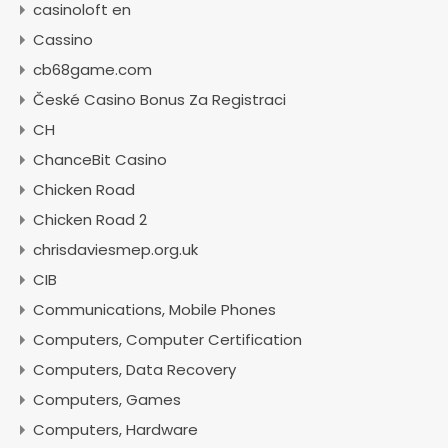
casinoloft en
Cassino
cb68game.com
České Casino Bonus Za Registraci
CH
ChanceBit Casino
Chicken Road
Chicken Road 2
chrisdaviesmep.org.uk
CIB
Communications, Mobile Phones
Computers, Computer Certification
Computers, Data Recovery
Computers, Games
Computers, Hardware