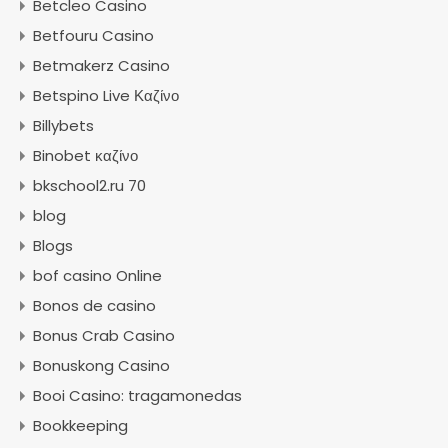
Betcleo Casino
Betfouru Casino
Betmakerz Casino
Betspino Live Καζίνο
Billybets
Binobet καζίνο
bkschool2.ru 70
blog
Blogs
bof casino Online
Bonos de casino
Bonus Crab Casino
Bonuskong Casino
Booi Casino: tragamonedas
Bookkeeping