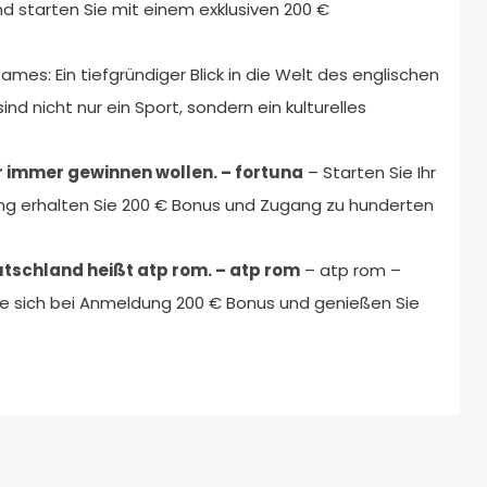
und starten Sie mit einem exklusiven 200 €
mes: Ein tiefgründiger Blick in die Welt des englischen
nd nicht nur ein Sport, sondern ein kulturelles
r immer gewinnen wollen. – fortuna
– Starten Sie Ihr
rung erhalten Sie 200 € Bonus und Zugang zu hunderten
utschland heißt atp rom. – atp rom
– atp rom –
ie sich bei Anmeldung 200 € Bonus und genießen Sie