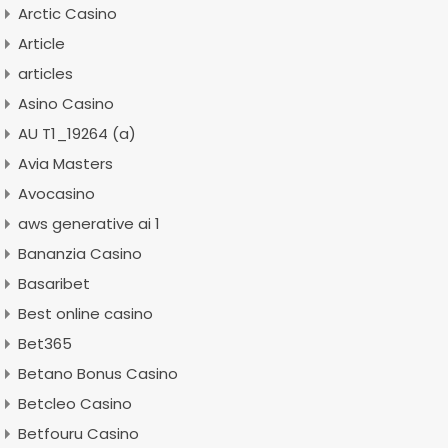
Arctic Casino
Article
articles
Asino Casino
AU T1_19264 (a)
Avia Masters
Avocasino
aws generative ai 1
Bananzia Casino
Basaribet
Best online casino
Bet365
Betano Bonus Casino
Betcleo Casino
Betfouru Casino