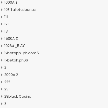
1000A Z
10E Talletusbonus
111
121
13
1500A Z
19264_5 АУ
1xbetapp-ph.com5
1xbetph.ph66
2
2000A Z
222
231
29black Casino
3