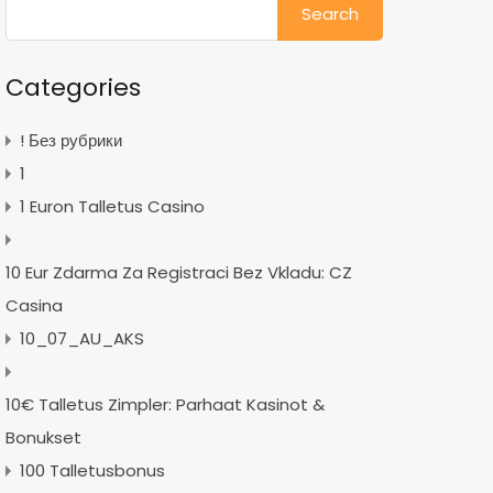
for:
Categories
! Без рубрики
1
1 Euron Talletus Casino
10 Eur Zdarma Za Registraci Bez Vkladu: CZ
Casina
10_07_AU_AKS
10€ Talletus Zimpler: Parhaat Kasinot &
Bonukset
100 Talletusbonus