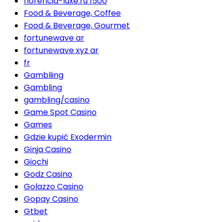
florencia-luxe.ru 1500
Food & Beverage, Coffee
Food & Beverage, Gourmet
fortunewave ar
fortunewave xyz ar
fr
Gambliing
Gambling
gambling/casino
Game Spot Casino
Games
Gdzie kupić Exodermin
Ginja Casino
Giochi
Godz Casino
Golazzo Casino
Gopay Casino
Gtbet