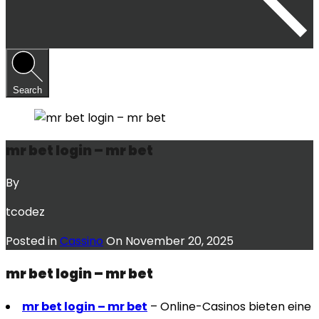
Search
mr bet login – mr bet
By
tcodez
Posted in
Cassino
On
November 20, 2025
mr bet login – mr bet
mr bet login – mr bet
– Online-Casinos bieten eine