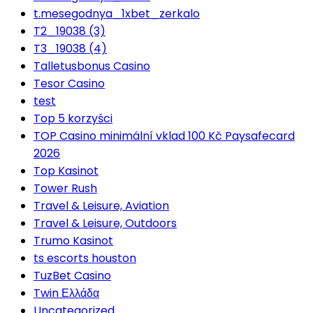
t.mesegodnya_1xbet_zerkalo
T2_19038 (3)
T3_19038 (4)
Talletusbonus Casino
Tesor Casino
test
Top 5 korzyści
TOP Casino minimální vklad 100 Kč Paysafecard
2026
Top Kasinot
Tower Rush
Travel & Leisure, Aviation
Travel & Leisure, Outdoors
Trumo Kasinot
ts escorts houston
TuzBet Casino
Twin Ελλάδα
Uncategorized