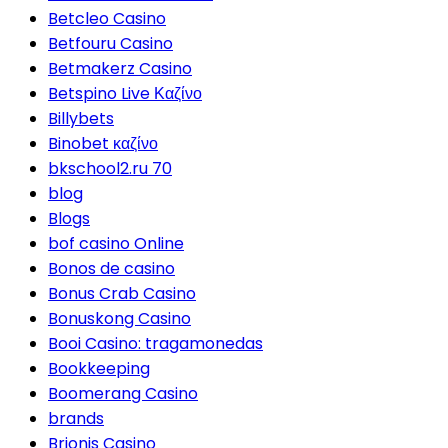
Betcleo Casino
Betfouru Casino
Betmakerz Casino
Betspino Live Καζίνο
Billybets
Binobet καζίνο
bkschool2.ru 70
blog
Blogs
bof casino Online
Bonos de casino
Bonus Crab Casino
Bonuskong Casino
Booi Casino: tragamonedas
Bookkeeping
Boomerang Casino
brands
Brionis Casino