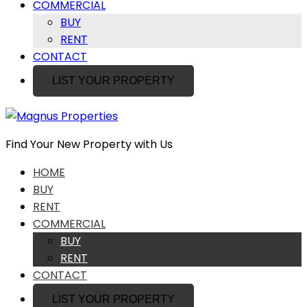
COMMERCIAL
BUY
RENT
CONTACT
LIST YOUR PROPERTY
Find Your New Property with Us
HOME
BUY
RENT
COMMERCIAL
BUY
RENT
CONTACT
LIST YOUR PROPERTY