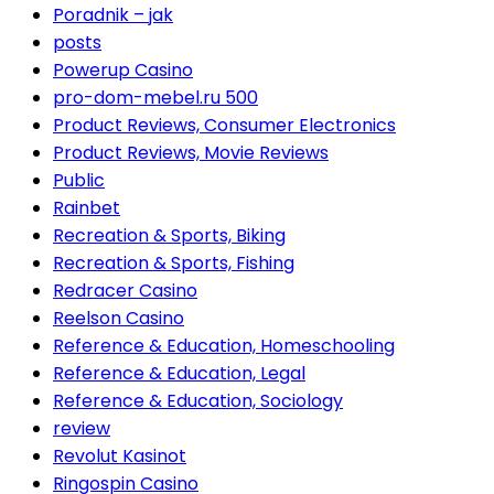
Poradnik – jak
posts
Powerup Casino
pro-dom-mebel.ru 500
Product Reviews, Consumer Electronics
Product Reviews, Movie Reviews
Public
Rainbet
Recreation & Sports, Biking
Recreation & Sports, Fishing
Redracer Casino
Reelson Casino
Reference & Education, Homeschooling
Reference & Education, Legal
Reference & Education, Sociology
review
Revolut Kasinot
Ringospin Casino