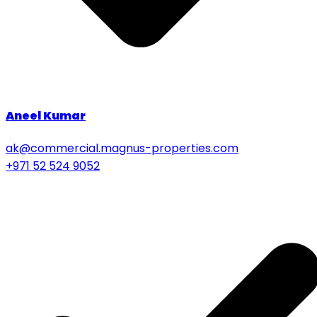
Aneel Kumar
ak@commercial.magnus-properties.com
+971 52 524 9052