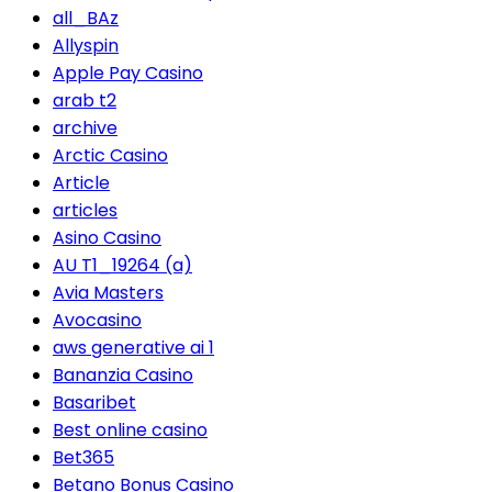
all_BAz
Allyspin
Apple Pay Casino
arab t2
archive
Arctic Casino
Article
articles
Asino Casino
AU T1_19264 (a)
Avia Masters
Avocasino
aws generative ai 1
Bananzia Casino
Basaribet
Best online casino
Bet365
Betano Bonus Casino