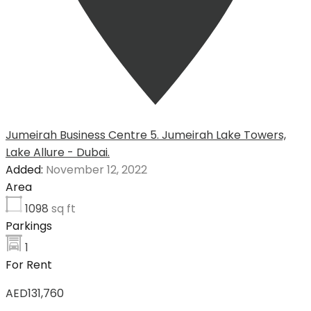
Jumeirah Business Centre 5. Jumeirah Lake Towers,
Lake Allure - Dubai.
Added:
November 12, 2022
Area
1098
sq ft
Parkings
1
For Rent
AED131,760