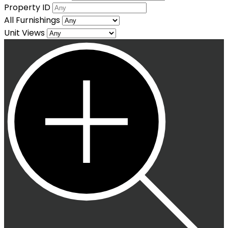
Property ID
All Furnishings
Unit Views