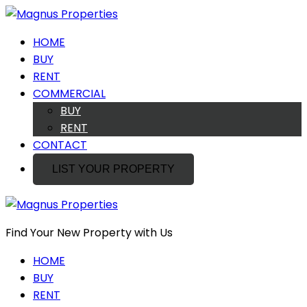
HOME
BUY
RENT
COMMERCIAL
BUY
RENT
CONTACT
LIST YOUR PROPERTY
Find Your New Property with Us
HOME
BUY
RENT