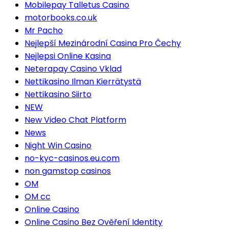
Mobilepay Talletus Casino
motorbooks.co.uk
Mr Pacho
Nejlepší Mezinárodní Casina Pro Čechy
Nejlepsi Online Kasina
Neterapay Casino Vklad
Nettikasino Ilman Kierrätystä
Nettikasino Siirto
NEW
New Video Chat Platform
News
Night Win Casino
no-kyc-casinos.eu.com
non gamstop casinos
OM
OM cc
Online Casino
Online Casino Bez Ověření Identity