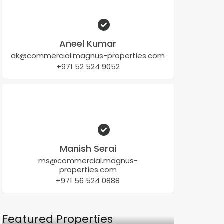
Aneel Kumar
ak@commercial.magnus-properties.com
+971 52 524 9052
Manish Serai
ms@commercial.magnus-
properties.com
+971 56 524 0888
Featured Properties