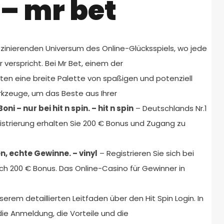
 – mr bet
inierenden Universum des Online-Glücksspiels, wo jede
 verspricht. Bei Mr Bet, einem der
ten eine breite Palette von spaßigen und potenziell
erkzeuge, um das Beste aus Ihrer
ni – nur bei hit n spin. – hit n spin
– Deutschlands Nr.1
egistrierung erhalten Sie 200 € Bonus und Zugang zu
en, echte Gewinne. – vinyl
– Registrieren Sie sich bei
 sich 200 € Bonus. Das Online-Casino für Gewinner in
rem detaillierten Leitfaden über den Hit Spin Login. In
 die Anmeldung, die Vorteile und die