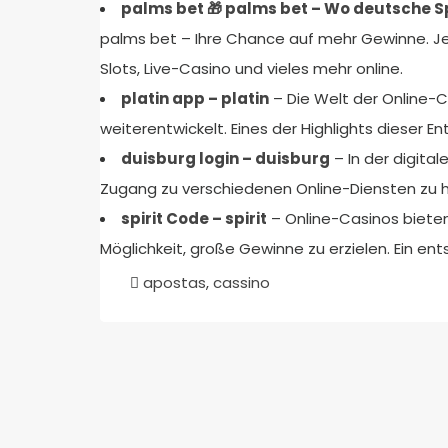
palms bet 🎁 palms bet – Wo deutsche Sp
palms bet – Ihre Chance auf mehr Gewinne. Jetz
Slots, Live-Casino und vieles mehr online.
platin app – platin
– Die Welt der Online-C
weiterentwickelt. Eines der Highlights dieser En
duisburg login – duisburg
– In der digital
Zugang zu verschiedenen Online-Diensten zu h
spirit Code – spirit
– Online-Casinos bieten
Möglichkeit, große Gewinne zu erzielen. Ein ent
apostas
,
cassino