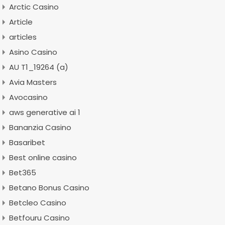
Arctic Casino
Article
articles
Asino Casino
AU T1_19264 (a)
Avia Masters
Avocasino
aws generative ai 1
Bananzia Casino
Basaribet
Best online casino
Bet365
Betano Bonus Casino
Betcleo Casino
Betfouru Casino