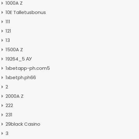
1000A Z
10E Talletusbonus
111
121
13
1500A Z
19264_5 АУ
1xbetapp-ph.com5
1xbetph.ph66
2
2000A Z
222
231
29black Casino
3