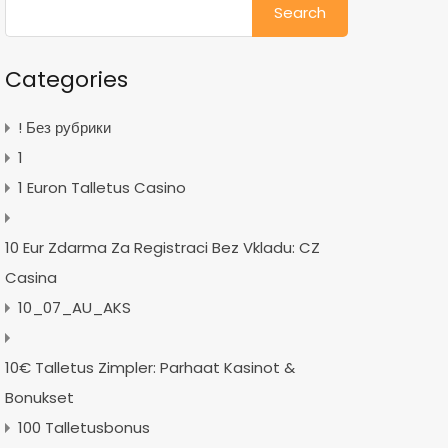
for:
Categories
! Без рубрики
1
1 Euron Talletus Casino
10 Eur Zdarma Za Registraci Bez Vkladu: CZ
Casina
10_07_AU_AKS
10€ Talletus Zimpler: Parhaat Kasinot &
Bonukset
100 Talletusbonus