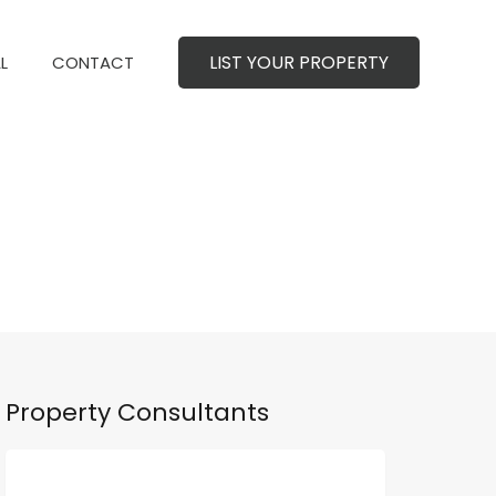
LIST YOUR PROPERTY
MERCIAL
CONTACT
LIST YOUR PROPERTY
L
CONTACT
Property Consultants