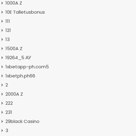
1000A Z
10E Talletusbonus
111
121
13
1500A Z
19264_5 АУ
1xbetapp-ph.com5
1xbetph.ph66
2
2000A Z
222
231
29black Casino
3