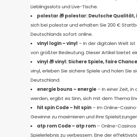
Lieblingsslots und Live-Tische.
polestar 🎁 polestar: Deutsche Qualität,
sich bei polestar und erhalten Sie 200 € Start
Deutschlands sofort online.
vinyl login – vinyl
– In der digitalen Welt ist
von größter Bedeutung. Dieser Artikel bietet 
vinyl 🎁 vinyl: Sichere Spiele, faire Chanc
vinyl, erleben Sie sichere Spiele und holen Sie
Deutschland.
energie bouns – energie
– In einer Zeit, i
werden, ergibt es Sinn, sich mit dem Thema E
hit spin Code – hit spin
– Im Online-Casino-
Gewinne zu maximieren und ihre Spielsitzungen
atp rom Code – atp rom
– Online-Casinos b
Spielerlebnis zu verbessern. Eine der effekti