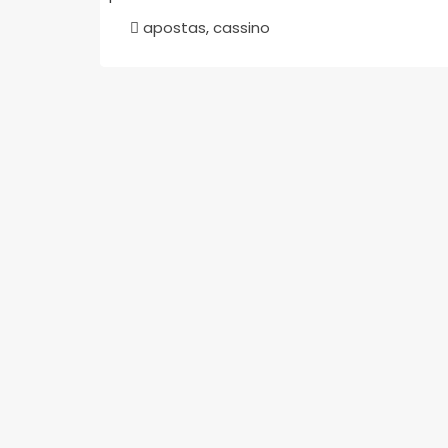
apostas
,
cassino