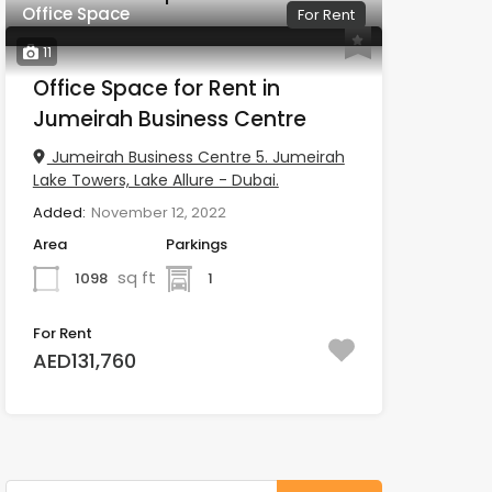
Office Space
For Rent
11
Office Space for Rent in
Jumeirah Business Centre
Jumeirah Business Centre 5. Jumeirah
Lake Towers, Lake Allure - Dubai.
Added:
November 12, 2022
Area
Parkings
sq ft
1098
1
For Rent
AED131,760
Search