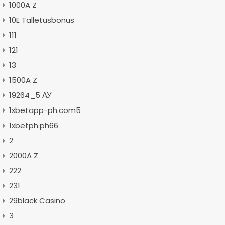
1000A Z
10E Talletusbonus
111
121
13
1500A Z
19264_5 АУ
1xbetapp-ph.com5
1xbetph.ph66
2
2000A Z
222
231
29black Casino
3