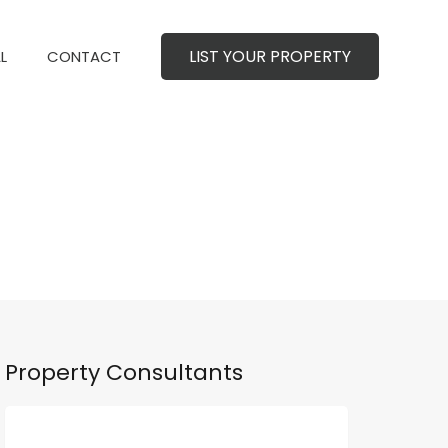
LIST YOUR PROPERTY
MERCIAL
CONTACT
LIST YOUR PROPERTY
L
CONTACT
Property Consultants