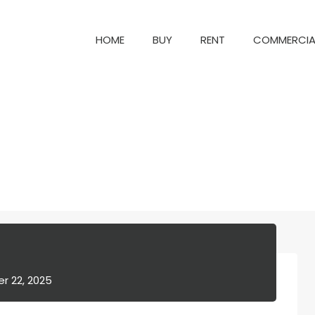
HOME
BUY
RENT
COM
HOME
BUY
RENT
COMMERCIA
r 22, 2025