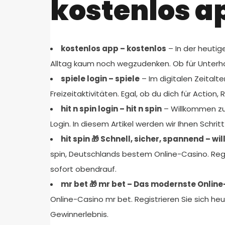
kostenlos a
kostenlos app – kostenlos
– In der heutig
Alltag kaum noch wegzudenken. Ob für Unterhalt
spiele login – spiele
– Im digitalen Zeitalte
Freizeitaktivitäten. Egal, ob du dich für Action
hit n spin login – hit n spin
– Willkommen zu 
Login. In diesem Artikel werden wir Ihnen Schritt 
hit spin 🎁 Schnell, sicher, spannend – wil
spin, Deutschlands bestem Online-Casino. Regi
sofort obendrauf.
mr bet 🎁 mr bet – Das modernste Online
Online-Casino mr bet. Registrieren Sie sich heu
Gewinnerlebnis.