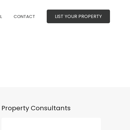
LIST YOUR PROPERTY
MERCIAL
CONTACT
LIST YOUR PROPERTY
L
CONTACT
Property Consultants