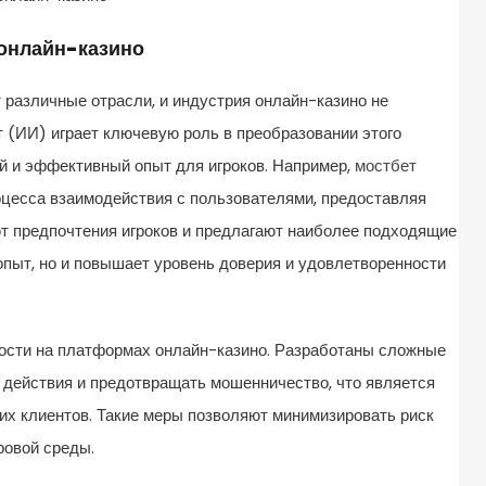
 онлайн-казино
различные отрасли, и индустрия онлайн-казино не
 (ИИ) играет ключевую роль в преобразовании этого
й и эффективный опыт для игроков. Например,
мостбет
цесса взаимодействия с пользователями, предоставляя
т предпочтения игроков и предлагают наиболее подходящие
опыт, но и повышает уровень доверия и удовлетворенности
ости на платформах онлайн-казино. Разработаны сложные
действия и предотвращать мошенничество, что является
 их клиентов. Такие меры позволяют минимизировать риск
ровой среды.