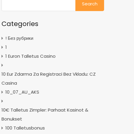
for:
Categories
! Без рубрики
1
1 Euron Talletus Casino
10 Eur Zdarma Za Registraci Bez Vkladu: CZ
Casina
10_07_AU_AKS
10€ Talletus Zimpler: Parhaat Kasinot &
Bonukset
100 Talletusbonus