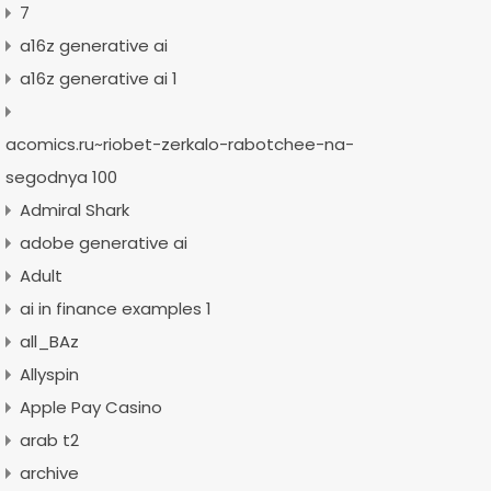
7
a16z generative ai
a16z generative ai 1
acomics.ru~riobet-zerkalo-rabotchee-na-
segodnya 100
Admiral Shark
adobe generative ai
Adult
ai in finance examples 1
all_BAz
Allyspin
Apple Pay Casino
arab t2
archive