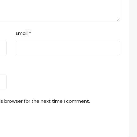
Email
*
is browser for the next time I comment.