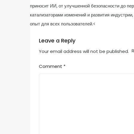
приносит ИИ, от улучшенной безопасности до пе
катализаторами изменений и развития индустрии,
опыт для всех пользователей.<
Leave a Reply
R
Your email address will not be published.
Comment
*