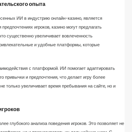
ательского опыта
сенных ИИ в индустрию онлайн-казино, является
 предпочтениях игроков, казино могут предлагать
что существенно увеличивает вовлеченность
привлекательные и удобные платформы, которые
аимодействия с платформой. ИИ помогает адаптировать
го привычки и предпочтения, что делает игру более
не только увеличивает время пребывания на сайте, но и
игроков
ее глубокого анализа поведения игроков. Это позволяет не