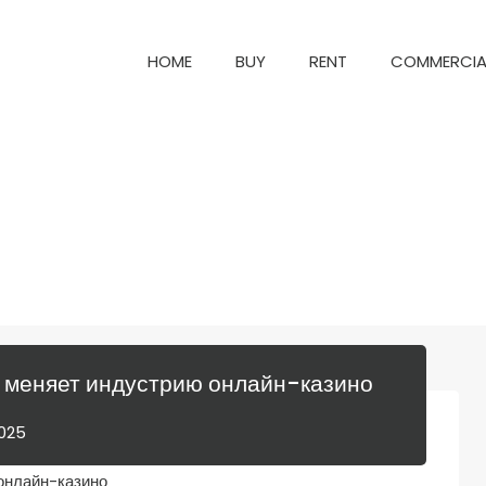
HOME
BUY
RENT
COM
HOME
BUY
RENT
COMMERCIA
т меняет индустрию онлайн-казино
2025
онлайн-казино