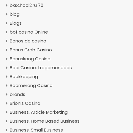
bkschool2.ru 70
blog
Blogs
bof casino Online
Bonos de casino
Bonus Crab Casino
Bonuskong Casino
Booi Casino: tragamonedas
Bookkeeping
Boomerang Casino
brands
Brionis Casino
Business, Article Marketing
Business, Home Based Business
Business, Small Business