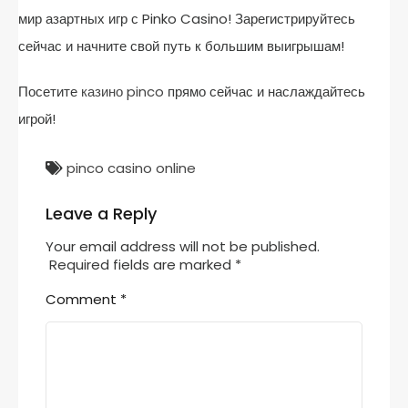
мир азартных игр с Pinko Casino! Зарегистрируйтесь
сейчас и начните свой путь к большим выигрышам!
Посетите
казино pinco
прямо сейчас и наслаждайтесь
игрой!
pinco casino online
Leave a Reply
Your email address will not be published.
Required fields are marked
*
Comment
*