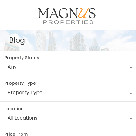
Blog
Property Status
Any
Property Type
Property Type
Location
All Locations
Price From