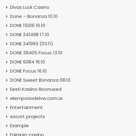
Divas Luck Casino
Done – Bonanza 10.10
DONE 15016 16.10
DONE 241498 17.10
DONE 241993 (03.11)
DONE 39405 Focus 13.10
DONE 6084 16.10
DONE Focus 16.10
DONE Sweet Bonanza 08.10
Eesti Kasiino Boonused
elemporiodelvw.com.ar
Entertainment
escort projects
Example
Fairspin-casino