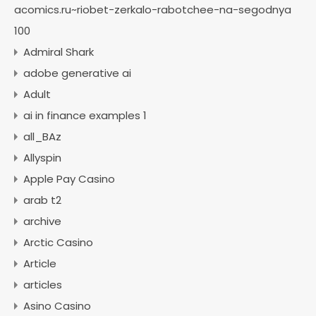
acomics.ru~riobet-zerkalo-rabotchee-na-segodnya
100
Admiral Shark
adobe generative ai
Adult
ai in finance examples 1
all_BAz
Allyspin
Apple Pay Casino
arab t2
archive
Arctic Casino
Article
articles
Asino Casino