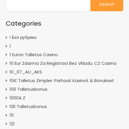
for:
Categories
! Без рубрики
1
1 Euron Talletus Casino
10 Eur Zdarma Za Registraci Bez Vkladu: CZ Casina
10_07_AU_AKS
10€ Talletus Zimpler: Parhaat Kasinot & Bonukset
100 Talletusbonus
1000A Z
10E Talletusbonus
111
121