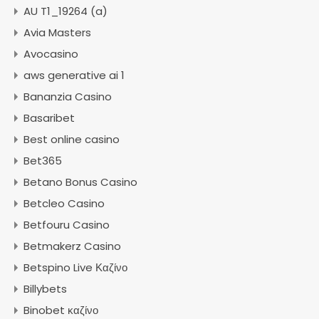
AU T1_19264 (a)
Avia Masters
Avocasino
aws generative ai 1
Bananzia Casino
Basaribet
Best online casino
Bet365
Betano Bonus Casino
Betcleo Casino
Betfouru Casino
Betmakerz Casino
Betspino Live Καζίνο
Billybets
Binobet καζίνο