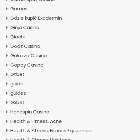
Games
Gdzie kupić Exodermin
Ginja Casino
Giochi
Godz Casino
Golazzo Casino
Gopay Casino
Gtbet
guide
guides
Gxbet
Hahaspin Casino
Health & Fitness, Acne
Health & Fitness, Fitness Equipment
Health & Fitness, Hair Loss