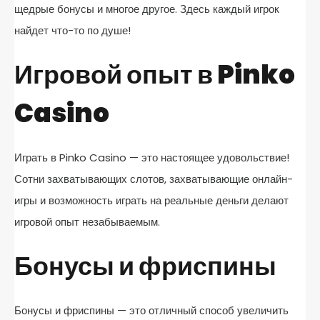
щедрые бонусы и многое другое. Здесь каждый игрок
найдет что-то по душе!
Игровой опыт в Pinko
Casino
Играть в Pinko Casino — это настоящее удовольствие!
Сотни захватывающих слотов, захватывающие онлайн-
игры и возможность играть на реальные деньги делают
игровой опыт незабываемым.
Бонусы и фриспины
Бонусы и фриспины — это отличный способ увеличить