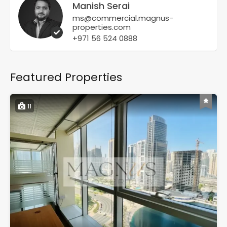
Manish Serai
ms@commercial.magnus-
properties.com
+971 56 524 0888
Featured Properties
11