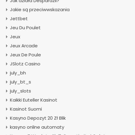
Jak działa Desparazil?
Jakie są przeciwwskazania
Jettbet
Jeu Du Poulet
Jeux
Jeux Arcade
Jeux De Poule
JSlotz Casino
july_bh
july_bt_s
july_slots
Kaikki Euteller Kasinot
Kasinot Suomi
Kasyno Depozyt 20 Zł Blik
kasyno online automaty