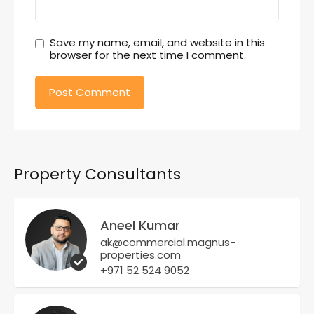
Save my name, email, and website in this
browser for the next time I comment.
Property Consultants
Aneel Kumar
ak@commercial.magnus-
properties.com
+971 52 524 9052