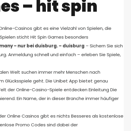
es – hit spin
Online-Casinos gibt es eine Vielzahl von Spielen, die
n Spielen sticht Hit Spin Games besonders
many – nur bei duisburg. – duisburg
– Sichern Sie sich
rg. Anmeldung schnell und einfach – erleben Sie Spiele,
italen Welt suchen immer mehr Menschen nach
um Glücksspiele geht. Die Unibet App bietet genau
lt der Online-Casino-Spiele entdecken Einleitung Die
inierend. Ein Name, der in dieser Branche immer häufiger
der Online Casinos gibt es nichts Besseres als kostenlose
stenlose Promo Codes sind dabei der