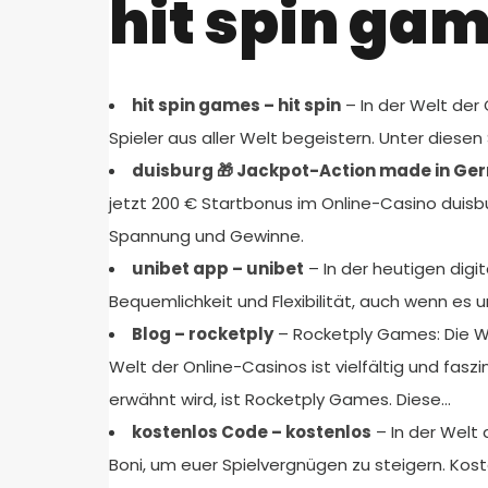
hit spin gam
hit spin games – hit spin
– In der Welt der 
Spieler aus aller Welt begeistern. Unter diese
duisburg 🎁 Jackpot-Action made in Ger
jetzt 200 € Startbonus im Online-Casino duisbu
Spannung und Gewinne.
unibet app – unibet
– In der heutigen dig
Bequemlichkeit und Flexibilität, auch wenn es 
Blog – rocketply
– Rocketply Games: Die We
Welt der Online-Casinos ist vielfältig und fasz
erwähnt wird, ist Rocketply Games. Diese…
kostenlos Code – kostenlos
– In der Welt 
Boni, um euer Spielvergnügen zu steigern. Ko