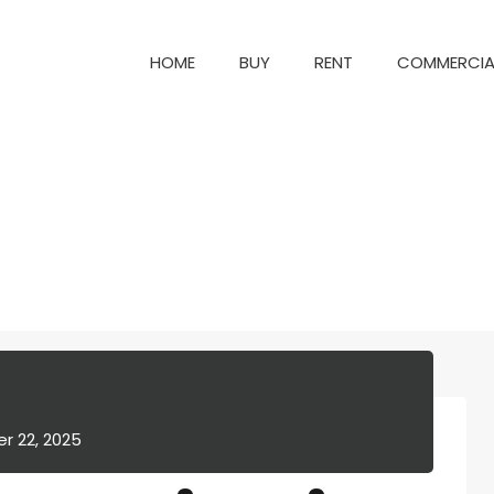
HOME
BUY
RENT
COM
HOME
BUY
RENT
COMMERCIA
r 22, 2025