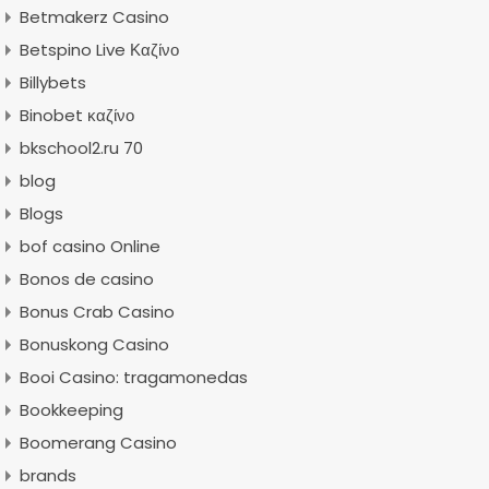
Betmakerz Casino
Betspino Live Καζίνο
Billybets
Binobet καζίνο
bkschool2.ru 70
blog
Blogs
bof casino Online
Bonos de casino
Bonus Crab Casino
Bonuskong Casino
Booi Casino: tragamonedas
Bookkeeping
Boomerang Casino
brands