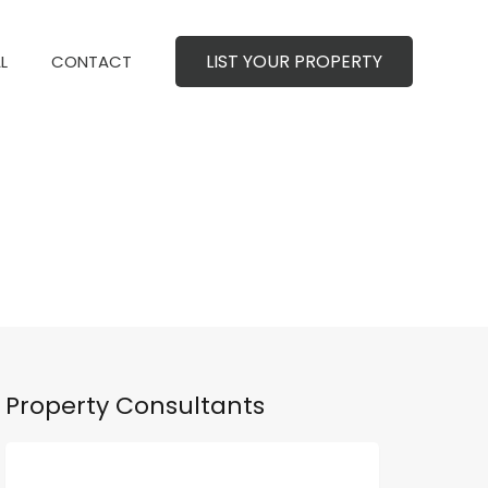
LIST YOUR PROPERTY
MERCIAL
CONTACT
LIST YOUR PROPERTY
L
CONTACT
Property Consultants