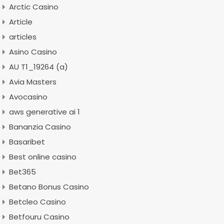
Arctic Casino
Article
articles
Asino Casino
AU T1_19264 (a)
Avia Masters
Avocasino
aws generative ai 1
Bananzia Casino
Basaribet
Best online casino
Bet365
Betano Bonus Casino
Betcleo Casino
Betfouru Casino