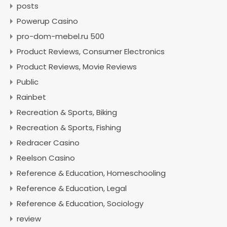
posts
Powerup Casino
pro-dom-mebel.ru 500
Product Reviews, Consumer Electronics
Product Reviews, Movie Reviews
Public
Rainbet
Recreation & Sports, Biking
Recreation & Sports, Fishing
Redracer Casino
Reelson Casino
Reference & Education, Homeschooling
Reference & Education, Legal
Reference & Education, Sociology
review