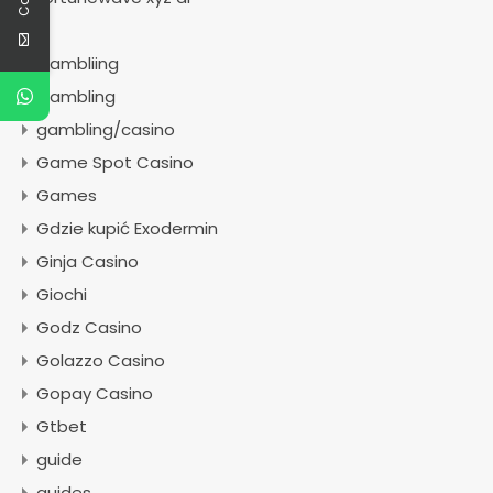
fr
Gambliing
Gambling
gambling/casino
Game Spot Casino
Games
Gdzie kupić Exodermin
Ginja Casino
Giochi
Godz Casino
Golazzo Casino
Gopay Casino
Gtbet
guide
guides