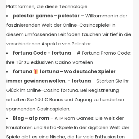
Plattformen, die diese Technologie
polestar games – polestar
– Willkommen in der
faszinierenden Welt der Online-Casinospiele! In
diesem umfassenden Leitfaden tauchen wir tief in die
verschiedenen Aspekte von Polestar
fortuna Code – fortuna
– # Fortuna Promo Code:
Ihre Tür zu exklusiven Casino Vorteilen
fortuna
fortuna – Wo deutsche Spieler
immer gewinnen wollen. – fortuna
– Starten Sie Ihr
Glück im Online-Casino fortuna. Bei Registrierung
erhalten Sie 200 € Bonus und Zugang zu hunderten
spannenden Casinospielen.
Blog – atp rom
– ATP Rom Games: Die Welt der
Emulatoren und Retro-Spiele In der digitalen Welt der
Spiele gibt es eine Nische, die für viele Enthusiasten