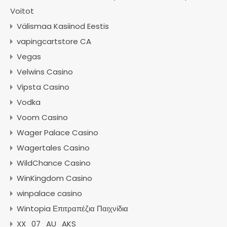
Voitot
Välismaa Kasiinod Eestis
vapingcartstore CA
Vegas
Velwins Casino
Vipsta Casino
Vodka
Voom Casino
Wager Palace Casino
Wagertales Casino
WildChance Casino
WinKingdom Casino
winpalace casino
Wintopia Επιτραπέζια Παιχνίδια
XX_07_AU_AKS