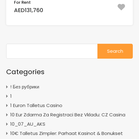
For Rent
AED131,760
Search
for:
Categories
! Без рубрики
1
1 Euron Talletus Casino
10 Eur Zdarma Za Registraci Bez Vkladu: CZ Casina
10_07_AU_AKS
10€ Talletus Zimpler: Parhaat Kasinot & Bonukset