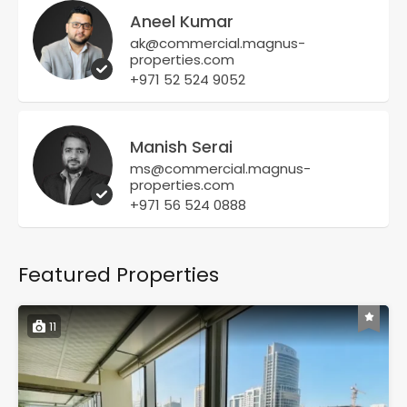
Aneel Kumar
ak@commercial.magnus-
properties.com
+971 52 524 9052
Manish Serai
ms@commercial.magnus-
properties.com
+971 56 524 0888
Featured Properties
11