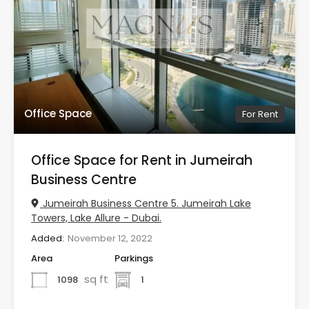
Office Space
For Rent
Office Space for Rent in Jumeirah
Business Centre
Jumeirah Business Centre 5. Jumeirah Lake
Towers, Lake Allure - Dubai.
Added:
November 12, 2022
Area
Parkings
sq ft
1098
1