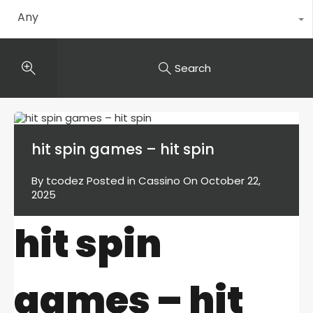
Any
Search
hit spin games – hit spin
By
tcodez
Posted in
Cassino
On
October 22,
2025
hit spin
games – hit