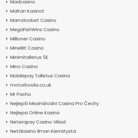
Madcasino
Maltan Kasinot
Mamzinobet Casino
MegaFishWins Casino
Millioner Casino
MineBit Casino
Minimitalletus 5E
Mino Casino
Mobilepay Talletus Casino
motorbooks.co.uk
Mr Pacho
Nejlepší Mezinárodní Casina Pro Čechy
Nejlepsi Online Kasina
Neterapay Casino Vklad
Nettikasino Ilman Kierrätystä