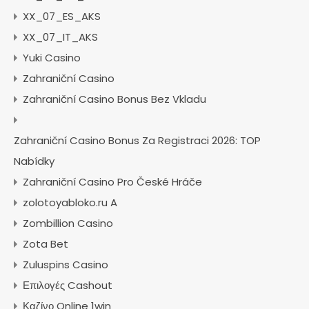
XX_07_ES_AKS
XX_07_IT_AKS
Yuki Casino
Zahraniční Casino
Zahraniční Casino Bonus Bez Vkladu
Zahraniční Casino Bonus Za Registraci 2026: TOP
Nabídky
Zahraniční Casino Pro České Hráče
zolotoyabloko.ru A
Zombillion Casino
Zota Bet
Zuluspins Casino
Επιλογές Cashout
Καζίνο Online 1win