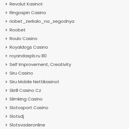
Revolut Kasinot
Ringospin Casino
riobet_zerkalo_na_segodnya
Roobet
Roulo Casino
Royaldogs Casino
royandaspb.ru 80
Self Improvement, Creativity
Siru Casino
Siru Mobile Nettikasinot
Skrill Casino Cz
Slimking Casino
Slotosport Casino
Slotsdj
Slotsvaderonline