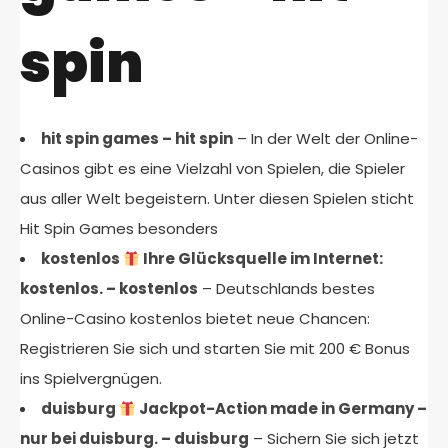
spin
hit spin games – hit spin
– In der Welt der Online-
Casinos gibt es eine Vielzahl von Spielen, die Spieler
aus aller Welt begeistern. Unter diesen Spielen sticht
Hit Spin Games besonders
kostenlos
Ihre Glücksquelle im Internet:
kostenlos. – kostenlos
– Deutschlands bestes
Online-Casino kostenlos bietet neue Chancen:
Registrieren Sie sich und starten Sie mit 200 € Bonus
ins Spielvergnügen.
duisburg
Jackpot-Action made in Germany –
nur bei duisburg. – duisburg
– Sichern Sie sich jetzt