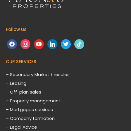
Follow us
facebook
instagram
youtube
linkedin
twitter
tiktok
OUR SERVICES
– Secondary Market / resales
– Leasing
– Off-plan sales
– Property management
– Mortgages services
– Company formation
– Legal Advice