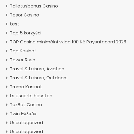
Talletusbonus Casino
Tesor Casino
test
Top 5 korzyści
TOP Casino minimální vklad 100 Kč Paysafecard 2026
Top Kasinot
Tower Rush
Travel & Leisure, Aviation
Travel & Leisure, Outdoors
Trumo Kasinot
ts escorts houston
TuzBet Casino
Twin Ελλάδα
Uncategorized
Uncategorzied