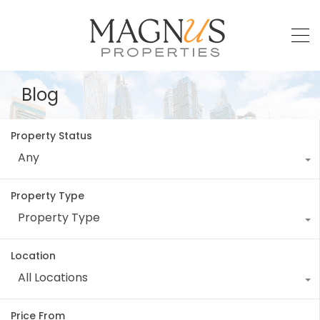
Blog
Property Status
Any
Property Type
Property Type
Location
All Locations
Price From