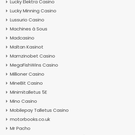
Lucky Elektra Casino
Lucky Minning Casino
Lussurio Casino
Machines à Sous
Madcasino
Maltan Kasinot
Mamzinobet Casino
MegaFishWins Casino
Millioner Casino
MineBit Casino
Minimitalletus 5E
Mino Casino
Mobilepay Talletus Casino
motorbooks.co.uk
Mr Pacho