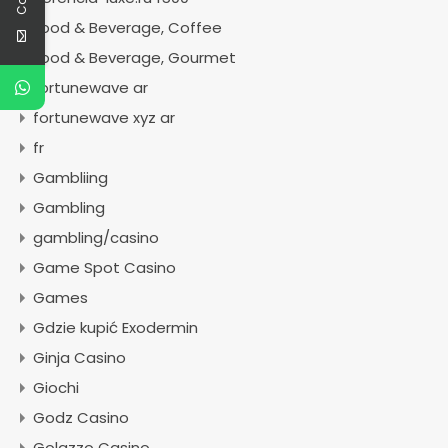
Food & Beverage, Coffee
Food & Beverage, Gourmet
fortunewave ar
fortunewave xyz ar
fr
Gambliing
Gambling
gambling/casino
Game Spot Casino
Games
Gdzie kupić Exodermin
Ginja Casino
Giochi
Godz Casino
Golazzo Casino