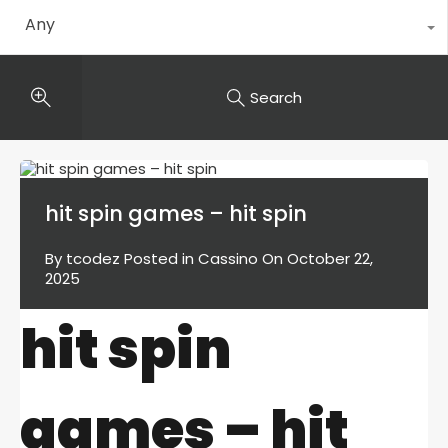
Any
Search
hit spin games – hit spin
By
tcodez
Posted in
Cassino
On
October 22,
2025
hit spin
games – hit