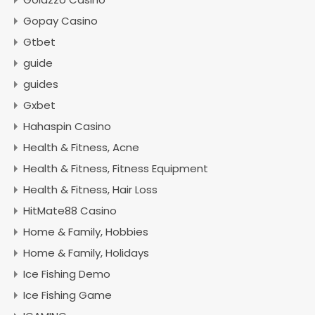
Gopay Casino
Gtbet
guide
guides
Gxbet
Hahaspin Casino
Health & Fitness, Acne
Health & Fitness, Fitness Equipment
Health & Fitness, Hair Loss
HitMate88 Casino
Home & Family, Hobbies
Home & Family, Holidays
Ice Fishing Demo
Ice Fishing Game