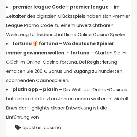
premier league Code – premier league
– Im
Zeitalter des digitalen Glücksspiels haben sich Premier
League Promo Code zu einem unverzichtbaren
Werkzeug für leidenschaftliche Online Casino Spieler
fortuna
fortuna – Wo deutsche Spieler
immer gewinnen wollen. – fortuna
– Starten Sie Ihr
Glück im Online-Casino fortuna. Bei Registrierung
erhalten Sie 200 € Bonus und Zugang zu hunderten
spannenden Casinospielen.
platin app – platin
– Die Welt der Online-Casinos
hat sich in den letzten Jahren enorm weiterentwickelt.
Eines der Highlights dieser Entwicklung ist die
Einführung von
apostas
,
cassino