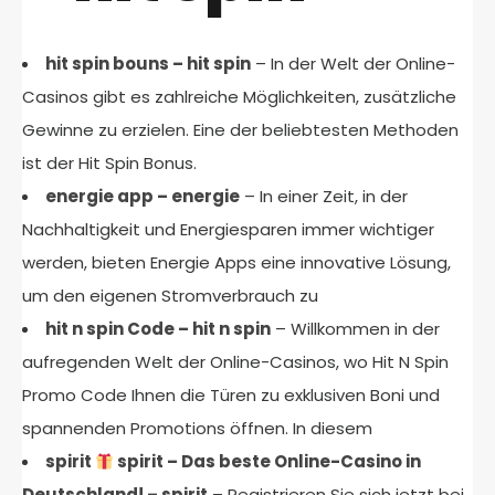
hit spin bouns – hit spin
– In der Welt der Online-
Casinos gibt es zahlreiche Möglichkeiten, zusätzliche
Gewinne zu erzielen. Eine der beliebtesten Methoden
ist der Hit Spin Bonus.
energie app – energie
– In einer Zeit, in der
Nachhaltigkeit und Energiesparen immer wichtiger
werden, bieten Energie Apps eine innovative Lösung,
um den eigenen Stromverbrauch zu
hit n spin Code – hit n spin
– Willkommen in der
aufregenden Welt der Online-Casinos, wo Hit N Spin
Promo Code Ihnen die Türen zu exklusiven Boni und
spannenden Promotions öffnen. In diesem
spirit
spirit – Das beste Online-Casino in
Deutschland! – spirit
– Registrieren Sie sich jetzt bei