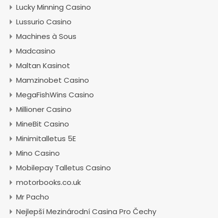
Lucky Minning Casino
Lussurio Casino
Machines à Sous
Madcasino
Maltan Kasinot
Mamzinobet Casino
MegaFishWins Casino
Millioner Casino
MineBit Casino
Minimitalletus 5E
Mino Casino
Mobilepay Talletus Casino
motorbooks.co.uk
Mr Pacho
Nejlepší Mezinárodní Casina Pro Čechy