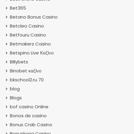
Bet365
Betano Bonus Casino
Betcleo Casino
Betfouru Casino
Betmakerz Casino
Betspino Live Καζίνο
Billybets
Binobet καζίνο
bkschool2.ru 70
blog
Blogs
bof casino Online
Bonos de casino
Bonus Crab Casino
Bonuskong Casino