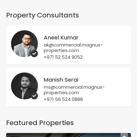
Property Consultants
Aneel Kumar
ak@commercial.magnus-
properties.com
+971 52 524 9052
Manish Serai
ms@commercial.magnus-
properties.com
+971 56 524 0888
Featured Properties