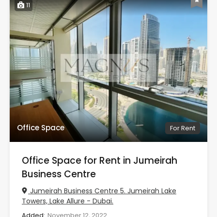
11
Office Space
For Rent
Office Space for Rent in Jumeirah
Business Centre
Jumeirah Business Centre 5. Jumeirah Lake
Towers, Lake Allure - Dubai.
Added:
November 12, 2022