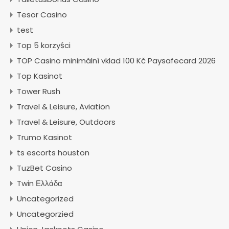
Tesor Casino
test
Top 5 korzyści
TOP Casino minimální vklad 100 Kč Paysafecard 2026
Top Kasinot
Tower Rush
Travel & Leisure, Aviation
Travel & Leisure, Outdoors
Trumo Kasinot
ts escorts houston
TuzBet Casino
Twin Ελλάδα
Uncategorized
Uncategorzied