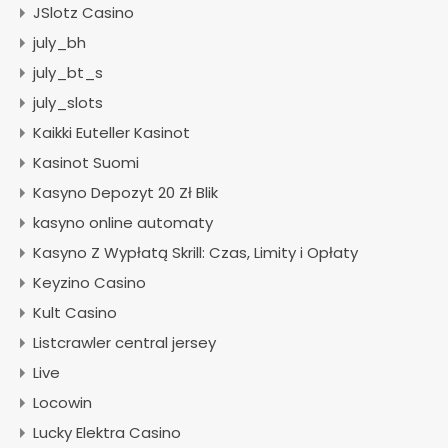
JSlotz Casino
july_bh
july_bt_s
july_slots
Kaikki Euteller Kasinot
Kasinot Suomi
Kasyno Depozyt 20 Zł Blik
kasyno online automaty
Kasyno Z Wypłatą Skrill: Czas, Limity i Opłaty
Keyzino Casino
Kult Casino
Listcrawler central jersey
Live
Locowin
Lucky Elektra Casino