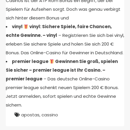
Casinos ist der ATP Rom Bonus ein Begriff, der bei
Spielern für Aufsehen sorgt. Doch was genau verbirgt
sich hinter diesem Bonus und
vinyl
vinyl: Sichere Spiele, faire Chancen,
echte Gewinne. – vinyl
– Registrieren Sie sich bei vinyl,
erleben Sie sichere Spiele und holen Sie sich 200 €
Bonus. Das Online-Casino für Gewinner in Deutschland.
premier league
Gewinnen Sie groß, spielen
Sie sicher – premier league ist Ihr Casino. –
premier league
– Das deutsche Online-Casino
premier league schenkt neuen Spielern 200 € Bonus.
Jetzt anmelden, sofort spielen und echte Gewinne
sichern.
apostas
,
cassino