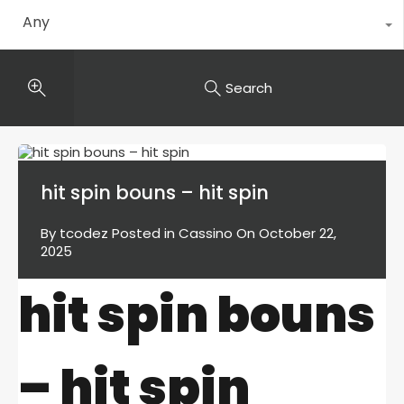
Any
Search
hit spin bouns – hit spin
By
tcodez
Posted in
Cassino
On
October 22,
2025
hit spin bouns
– hit spin