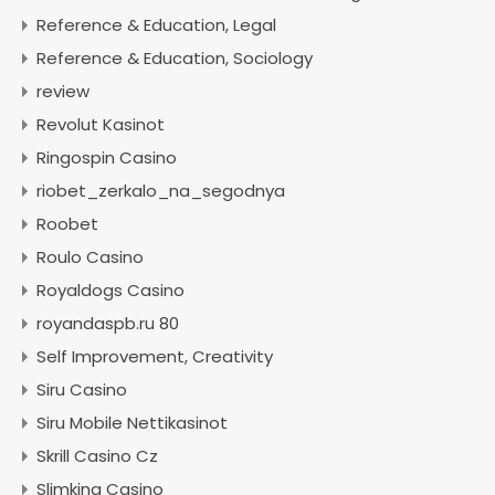
Reference & Education, Legal
Reference & Education, Sociology
review
Revolut Kasinot
Ringospin Casino
riobet_zerkalo_na_segodnya
Roobet
Roulo Casino
Royaldogs Casino
royandaspb.ru 80
Self Improvement, Creativity
Siru Casino
Siru Mobile Nettikasinot
Skrill Casino Cz
Slimking Casino