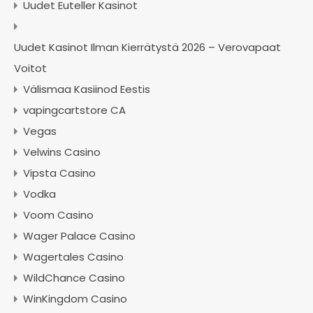
Uudet Euteller Kasinot
Uudet Kasinot Ilman Kierrätystä 2026 – Verovapaat
Voitot
Välismaa Kasiinod Eestis
vapingcartstore CA
Vegas
Velwins Casino
Vipsta Casino
Vodka
Voom Casino
Wager Palace Casino
Wagertales Casino
WildChance Casino
WinKingdom Casino