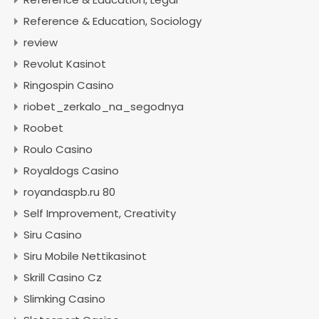
Reference & Education, Sociology
review
Revolut Kasinot
Ringospin Casino
riobet_zerkalo_na_segodnya
Roobet
Roulo Casino
Royaldogs Casino
royandaspb.ru 80
Self Improvement, Creativity
Siru Casino
Siru Mobile Nettikasinot
Skrill Casino Cz
Slimking Casino