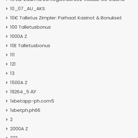
10_07_AU_AKS
10€ Talletus Zimpler: Parhaat Kasinot & Bonukset
100 Talletusbonus
1000A Z
10E Talletusbonus
111
121
13
1500A Z
19264_5 АУ
1xbetapp-ph.com5
1xbetph.ph66
2
2000A Z
222