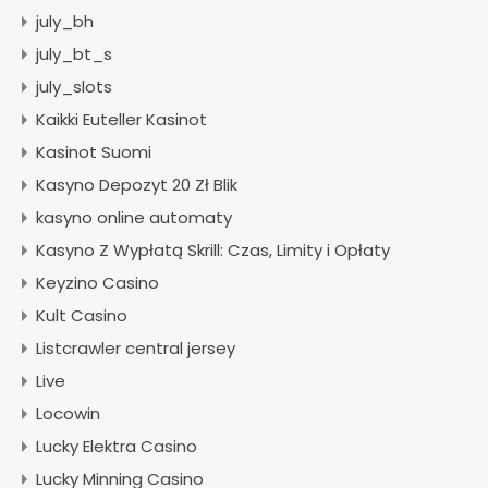
july_bh
july_bt_s
july_slots
Kaikki Euteller Kasinot
Kasinot Suomi
Kasyno Depozyt 20 Zł Blik
kasyno online automaty
Kasyno Z Wypłatą Skrill: Czas, Limity i Opłaty
Keyzino Casino
Kult Casino
Listcrawler central jersey
Live
Locowin
Lucky Elektra Casino
Lucky Minning Casino