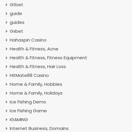
Gtbet
guide
guides
Gxbet
Hahaspin Casino
Health & Fitness, Acne
Health & Fitness, Fitness Equipment
Health & Fitness, Hair Loss
HitMate88 Casino
Home & Family, Hobbies
Home & Family, Holidays
Ice Fishing Demo
Ice Fishing Game
IGAMING
Internet Business, Domains