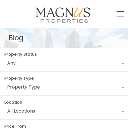
Blog
Property Status
Any
Property Type
Property Type
Location
All Locations
Price From