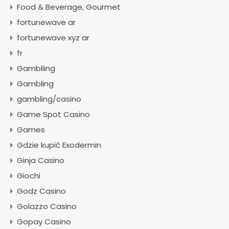
Food & Beverage, Gourmet
fortunewave ar
fortunewave xyz ar
fr
Gambliing
Gambling
gambling/casino
Game Spot Casino
Games
Gdzie kupić Exodermin
Ginja Casino
Giochi
Godz Casino
Golazzo Casino
Gopay Casino