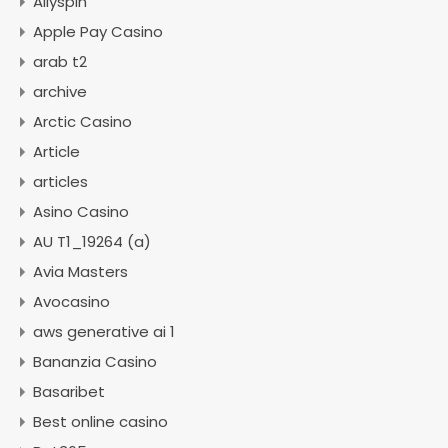
Allyspin
Apple Pay Casino
arab t2
archive
Arctic Casino
Article
articles
Asino Casino
AU T1_19264 (a)
Avia Masters
Avocasino
aws generative ai 1
Bananzia Casino
Basaribet
Best online casino