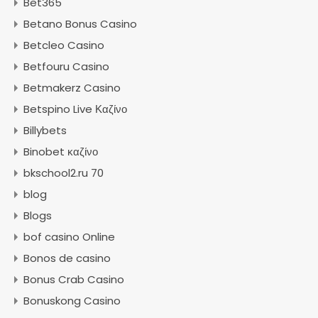
Bet365
Betano Bonus Casino
Betcleo Casino
Betfouru Casino
Betmakerz Casino
Betspino Live Καζίνο
Billybets
Binobet καζίνο
bkschool2.ru 70
blog
Blogs
bof casino Online
Bonos de casino
Bonus Crab Casino
Bonuskong Casino