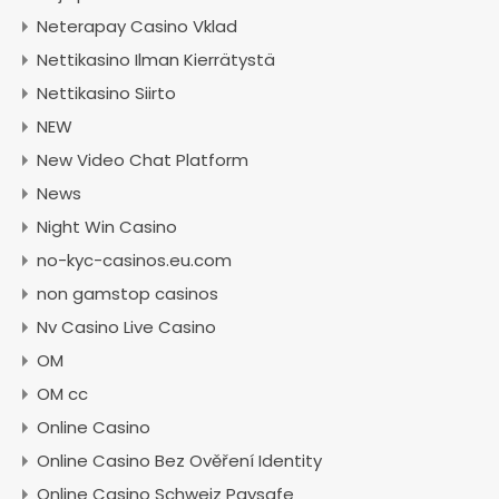
Neterapay Casino Vklad
Nettikasino Ilman Kierrätystä
Nettikasino Siirto
NEW
New Video Chat Platform
News
Night Win Casino
no-kyc-casinos.eu.com
non gamstop casinos
Nv Casino Live Casino
OM
OM cc
Online Casino
Online Casino Bez Ověření Identity
Online Casino Schweiz Paysafe