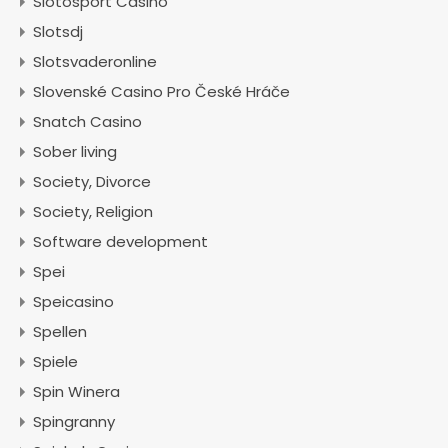
Slotosport Casino
Slotsdj
Slotsvaderonline
Slovenské Casino Pro České Hráče
Snatch Casino
Sober living
Society, Divorce
Society, Religion
Software development
Spei
Speicasino
Spellen
Spiele
Spin Winera
Spingranny