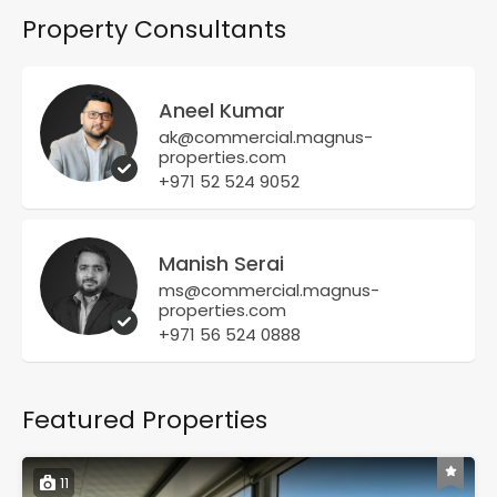
Property Consultants
Aneel Kumar
ak@commercial.magnus-
properties.com
+971 52 524 9052
Manish Serai
ms@commercial.magnus-
properties.com
+971 56 524 0888
Featured Properties
11