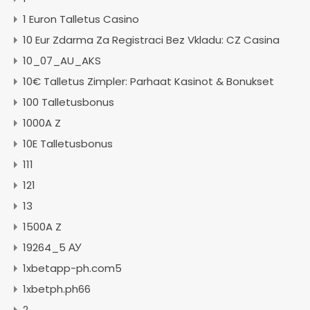
1 Euron Talletus Casino
10 Eur Zdarma Za Registraci Bez Vkladu: CZ Casina
10_07_AU_AKS
10€ Talletus Zimpler: Parhaat Kasinot & Bonukset
100 Talletusbonus
1000A Z
10E Talletusbonus
111
121
13
1500A Z
19264_5 АУ
1xbetapp-ph.com5
1xbetph.ph66
2