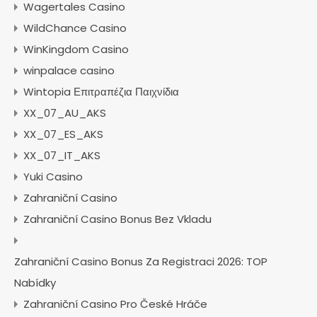
Wagertales Casino
WildChance Casino
WinKingdom Casino
winpalace casino
Wintopia Επιτραπέζια Παιχνίδια
XX_07_AU_AKS
XX_07_ES_AKS
XX_07_IT_AKS
Yuki Casino
Zahraniční Casino
Zahraniční Casino Bonus Bez Vkladu
Zahraniční Casino Bonus Za Registraci 2026: TOP
Nabídky
Zahraniční Casino Pro České Hráče