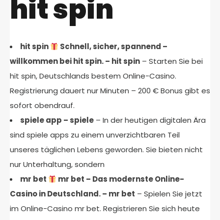
hit spin
hit spin
Schnell, sicher, spannend –
willkommen bei hit spin. – hit spin
– Starten Sie bei
hit spin, Deutschlands bestem Online-Casino.
Registrierung dauert nur Minuten – 200 € Bonus gibt es
sofort obendrauf.
spiele app – spiele
– In der heutigen digitalen Ära
sind spiele apps zu einem unverzichtbaren Teil
unseres täglichen Lebens geworden. Sie bieten nicht
nur Unterhaltung, sondern
mr bet
mr bet – Das modernste Online-
Casino in Deutschland. – mr bet
– Spielen Sie jetzt
im Online-Casino mr bet. Registrieren Sie sich heute