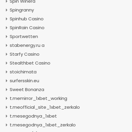
Spin Winera
Spingranny
Spinhub Casino
SpinRain Casino
Sportwetten
stabenergy.ru a
Starfy Casino
Stealthbet Casino
stoichimata
surfersskin.eu
Sweet Bonanza
t.memirror_1xbet_working
t.meofficial_site_1xbet_zerkalo
t.mesegodnya_1xbet
t.mesegodnya_1xbet_zerkalo