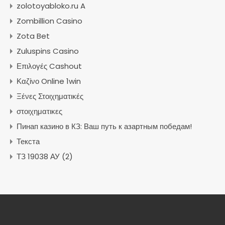
zolotoyabloko.ru A
Zombillion Casino
Zota Bet
Zuluspins Casino
Επιλογές Cashout
Καζίνο Online 1win
Ξένες Στοιχηματικές
στοιχηματικες
Пинап казино в КЗ: Ваш путь к азартным победам!
Текста
ТЗ 19038 АУ (2)