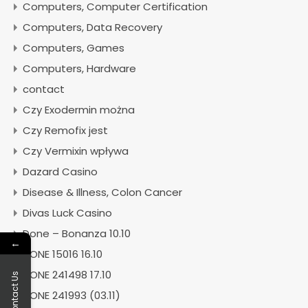
Computers, Computer Certification
Computers, Data Recovery
Computers, Games
Computers, Hardware
contact
Czy Exodermin można
Czy Remofix jest
Czy Vermixin wpływa
Dazard Casino
Disease & Illness, Colon Cancer
Divas Luck Casino
Done – Bonanza 10.10
←
DONE 15016 16.10
DONE 241498 17.10
Contact Us
DONE 241993 (03.11)