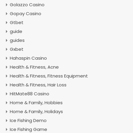
Golazzo Casino
Gopay Casino
Gtbet
guide
guides
Gxbet
Hahaspin Casino
Health & Fitness, Acne
Health & Fitness, Fitness Equipment
Health & Fitness, Hair Loss
HitMate88 Casino
Home & Family, Hobbies
Home & Family, Holidays
Ice Fishing Demo
Ice Fishing Game