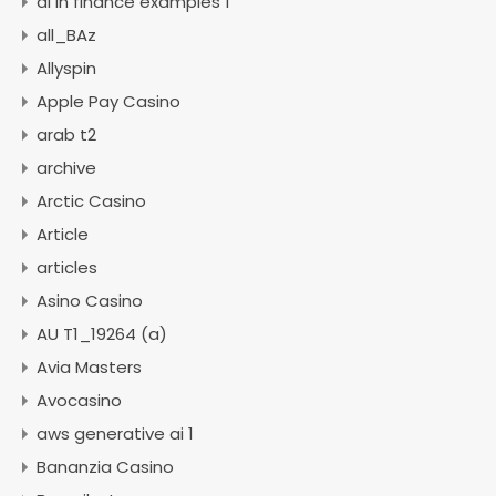
ai in finance examples 1
all_BAz
Allyspin
Apple Pay Casino
arab t2
archive
Arctic Casino
Article
articles
Asino Casino
AU T1_19264 (a)
Avia Masters
Avocasino
aws generative ai 1
Bananzia Casino