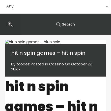
Any
Search
hit n spin games – hit n spin
By
tcodez
Posted in
Cassino
On
October 22,
2025
hit n spin
games – hit n