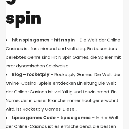
spin
hit n spin games – hit n spin
– Die Welt der Online-
Casinos ist faszinierend und vielfältig. Ein besonders
beliebtes Genre sind Hit N Spin Games, die Spieler mit
ihrer dynamischen Spielweise
Blog – rocketply
– Rocketply Games: Die Welt der
Online-Casino-Spiele entdecken Einleitung Die Welt
der Online-Casinos ist vielfältig und faszinierend. Ein
Name, der in dieser Branche immer häufiger erwähnt
wird, ist Rocketply Games. Diese…
tipico games Code – tipico games
– In der Welt
der Online-Casinos ist es entscheidend, die besten