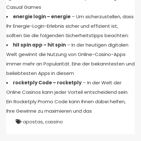
Casual Games
energie login – energie
– Um sicherzustellen, dass
Ihr Energie-Login-Erlebnis sicher und effizient ist,
sollten Sie die folgenden Sicherheitstipps beachten:
hit spin app – hit spin
– In der heutigen digitalen
Welt gewinnt die Nutzung von Online-Casino-Apps
immer mehr an Popularität. Eine der bekanntesten und
beliebtesten Apps in diesem
rocketply Code – rocketply
– In der Welt der
Online Casinos kann jeder Vorteil entscheidend sein.
Ein Rocketply Promo Code kann Ihnen dabei helfen,
Ihre Gewinne zu maximieren und das
apostas
,
cassino