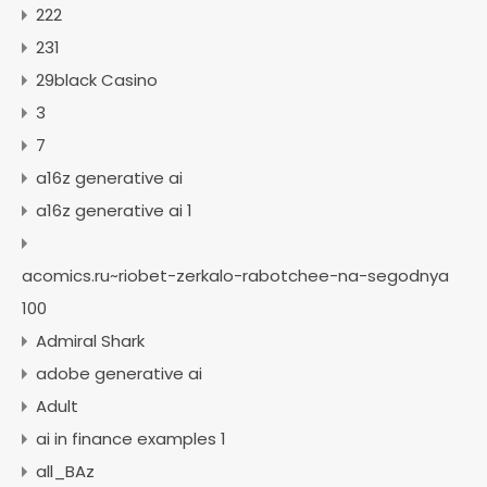
222
231
29black Casino
3
7
a16z generative ai
a16z generative ai 1
acomics.ru~riobet-zerkalo-rabotchee-na-segodnya
100
Admiral Shark
adobe generative ai
Adult
ai in finance examples 1
all_BAz