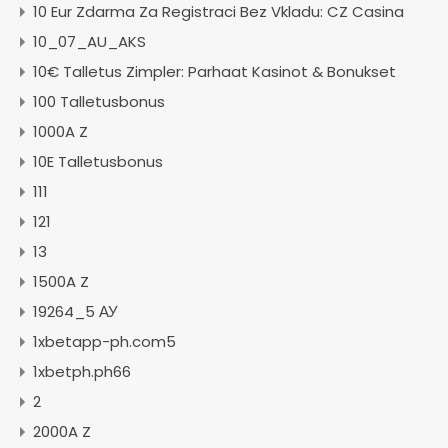
10 Eur Zdarma Za Registraci Bez Vkladu: CZ Casina
10_07_AU_AKS
10€ Talletus Zimpler: Parhaat Kasinot & Bonukset
100 Talletusbonus
1000A Z
10E Talletusbonus
111
121
13
1500A Z
19264_5 АУ
1xbetapp-ph.com5
1xbetph.ph66
2
2000A Z