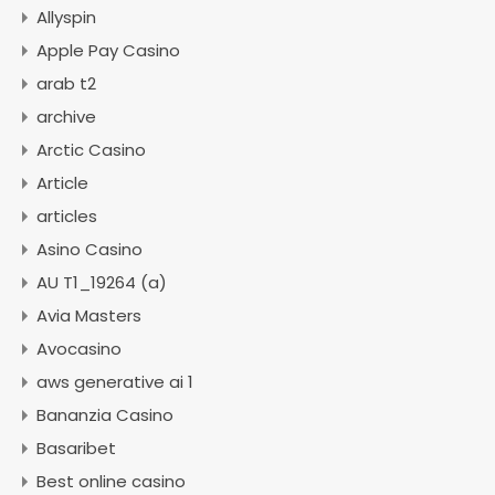
Allyspin
Apple Pay Casino
arab t2
archive
Arctic Casino
Article
articles
Asino Casino
AU T1_19264 (a)
Avia Masters
Avocasino
aws generative ai 1
Bananzia Casino
Basaribet
Best online casino