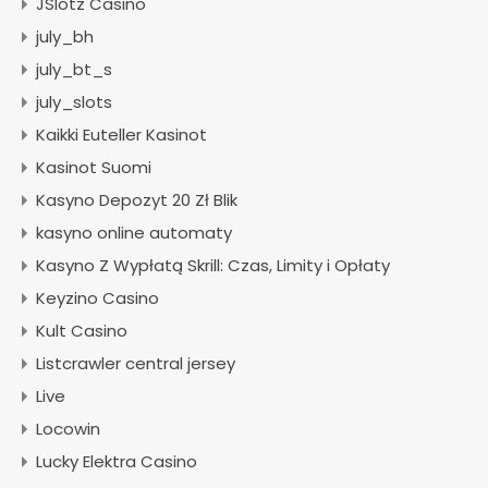
JSlotz Casino
july_bh
july_bt_s
july_slots
Kaikki Euteller Kasinot
Kasinot Suomi
Kasyno Depozyt 20 Zł Blik
kasyno online automaty
Kasyno Z Wypłatą Skrill: Czas, Limity i Opłaty
Keyzino Casino
Kult Casino
Listcrawler central jersey
Live
Locowin
Lucky Elektra Casino