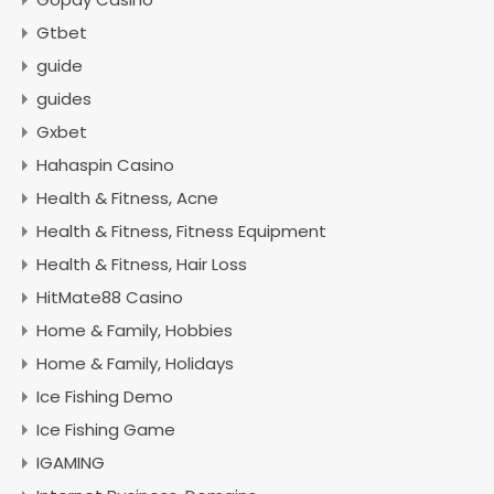
Gtbet
guide
guides
Gxbet
Hahaspin Casino
Health & Fitness, Acne
Health & Fitness, Fitness Equipment
Health & Fitness, Hair Loss
HitMate88 Casino
Home & Family, Hobbies
Home & Family, Holidays
Ice Fishing Demo
Ice Fishing Game
IGAMING