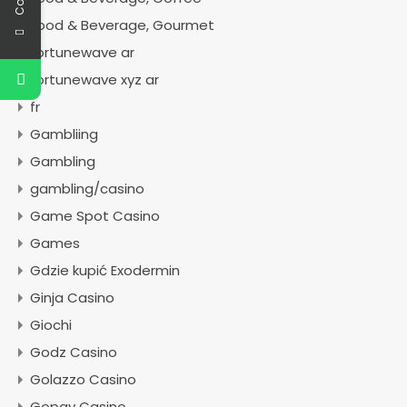
Food & Beverage, Gourmet
fortunewave ar
fortunewave xyz ar
fr
Gambliing
Gambling
gambling/casino
Game Spot Casino
Games
Gdzie kupić Exodermin
Ginja Casino
Giochi
Godz Casino
Golazzo Casino
Gopay Casino