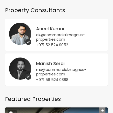
Property Consultants
Aneel Kumar
ak@commercial.magnus-
properties.com
+971 52 524 9052
Manish Serai
ms@commercial.magnus-
properties.com
+971 56 524 0888
Featured Properties