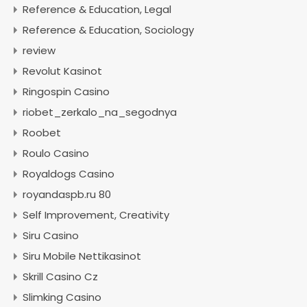
Reference & Education, Legal
Reference & Education, Sociology
review
Revolut Kasinot
Ringospin Casino
riobet_zerkalo_na_segodnya
Roobet
Roulo Casino
Royaldogs Casino
royandaspb.ru 80
Self Improvement, Creativity
Siru Casino
Siru Mobile Nettikasinot
Skrill Casino Cz
Slimking Casino