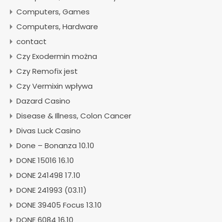
Computers, Games
Computers, Hardware
contact
Czy Exodermin można
Czy Remofix jest
Czy Vermixin wpływa
Dazard Casino
Disease & Illness, Colon Cancer
Divas Luck Casino
Done – Bonanza 10.10
DONE 15016 16.10
DONE 241498 17.10
DONE 241993 (03.11)
DONE 39405 Focus 13.10
DONE 6084 16.10