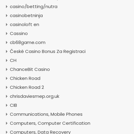
casino/betting/nutra
casinobetninja
casinoloft en
Cassino
cb68game.com
České Casino Bonus Za Registraci
CH
ChanceBit Casino
Chicken Road
Chicken Road 2
chrisdaviesmep.org.uk
CIB
Communications, Mobile Phones
Computers, Computer Certification
Computers, Data Recovery