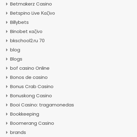
Betmakerz Casino
Betspino Live Καζίνο
Billybets
Binobet καζίνο
bkschool2.ru 70
blog
Blogs
bof casino Online
Bonos de casino
Bonus Crab Casino
Bonuskong Casino
Booi Casino: tragamonedas
Bookkeeping
Boomerang Casino
brands