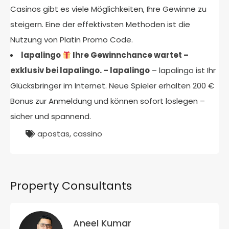
Casinos gibt es viele Möglichkeiten, Ihre Gewinne zu
steigern. Eine der effektivsten Methoden ist die
Nutzung von Platin Promo Code.
lapalingo
Ihre Gewinnchance wartet –
exklusiv bei lapalingo. – lapalingo
– lapalingo ist Ihr
Glücksbringer im Internet. Neue Spieler erhalten 200 €
Bonus zur Anmeldung und können sofort loslegen –
sicher und spannend.
apostas
,
cassino
Property Consultants
Aneel Kumar