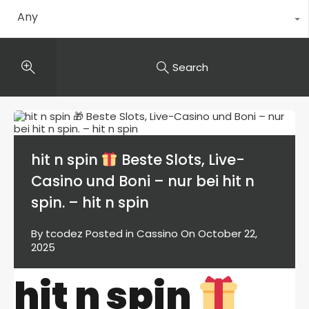
Any
Search
hit n spin
Beste Slots, Live-
Casino und Boni – nur bei hit n
spin. – hit n spin
By
tcodez
Posted in
Cassino
On
October 22,
2025
hit n spin