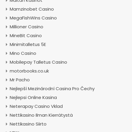
Maltan Kasinot
Mamzinobet Casino
MegaFishWins Casino
Millioner Casino
MineBit Casino
Minimitalletus 5E
Mino Casino
Mobilepay Talletus Casino
motorbooks.co.uk
Mr Pacho
Nejlepší Mezinárodní Casina Pro Čechy
Nejlepsi Online Kasina
Neterapay Casino Vklad
Nettikasino Ilman Kierrätystä
Nettikasino Siirto