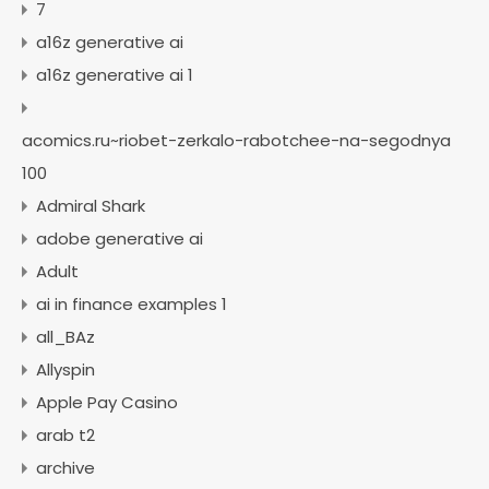
7
a16z generative ai
a16z generative ai 1
acomics.ru~riobet-zerkalo-rabotchee-na-segodnya
100
Admiral Shark
adobe generative ai
Adult
ai in finance examples 1
all_BAz
Allyspin
Apple Pay Casino
arab t2
archive