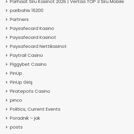
Parhaat Siru Kasinot 2026 | Vertaa TOP 3 Siru Mobile
paribahis 16200
Partners
Paysafecard Kasino
Paysafecard Kasinot
Paysafecard Nettikasinot
Paytrail Casino
Piggybet Casino
PinUp
PinUp Giriş
Piratepots Casino
pınco
Politics, Current Events
Poradnik – jak
posts