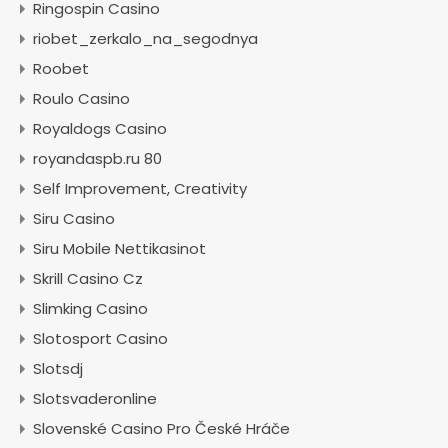
Ringospin Casino
riobet_zerkalo_na_segodnya
Roobet
Roulo Casino
Royaldogs Casino
royandaspb.ru 80
Self Improvement, Creativity
Siru Casino
Siru Mobile Nettikasinot
Skrill Casino Cz
Slimking Casino
Slotosport Casino
Slotsdj
Slotsvaderonline
Slovenské Casino Pro České Hráče