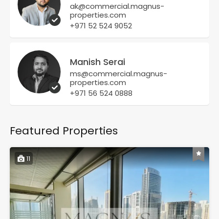
ak@commercial.magnus-
properties.com
+971 52 524 9052
Manish Serai
ms@commercial.magnus-
properties.com
+971 56 524 0888
Featured Properties
11