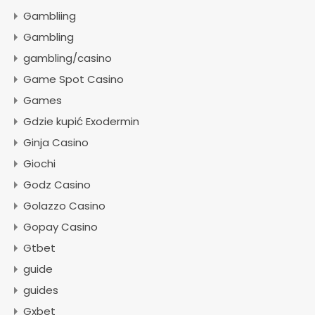
Gambliing
Gambling
gambling/casino
Game Spot Casino
Games
Gdzie kupić Exodermin
Ginja Casino
Giochi
Godz Casino
Golazzo Casino
Gopay Casino
Gtbet
guide
guides
Gxbet