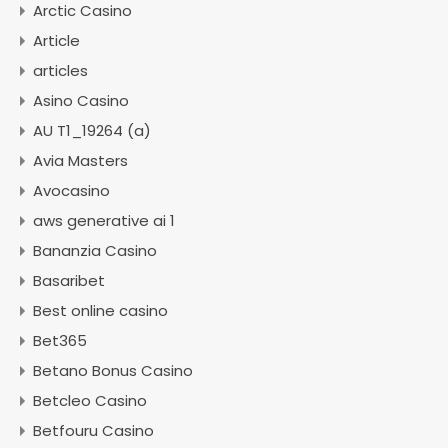
Arctic Casino
Article
articles
Asino Casino
AU T1_19264 (a)
Avia Masters
Avocasino
aws generative ai 1
Bananzia Casino
Basaribet
Best online casino
Bet365
Betano Bonus Casino
Betcleo Casino
Betfouru Casino