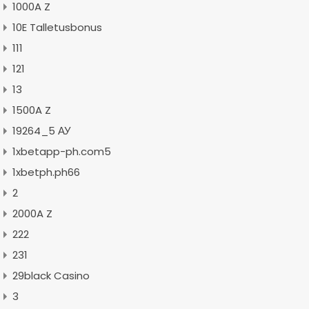
1000A Z
10E Talletusbonus
111
121
13
1500A Z
19264_5 АУ
1xbetapp-ph.com5
1xbetph.ph66
2
2000A Z
222
231
29black Casino
3