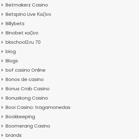
Betmakerz Casino
Betspino Live Καζίνο
Billybets
Binobet καζίνο
bkschool2.ru 70
blog
Blogs
bof casino Online
Bonos de casino
Bonus Crab Casino
Bonuskong Casino
Booi Casino: tragamonedas
Bookkeeping
Boomerang Casino
brands