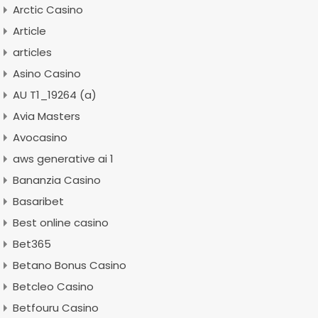
Arctic Casino
Article
articles
Asino Casino
AU T1_19264 (a)
Avia Masters
Avocasino
aws generative ai 1
Bananzia Casino
Basaribet
Best online casino
Bet365
Betano Bonus Casino
Betcleo Casino
Betfouru Casino