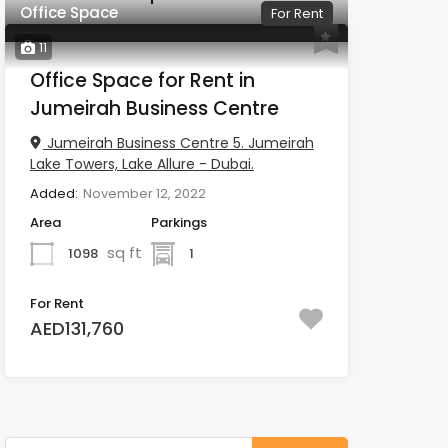
Office Space
For Rent
11
Office Space for Rent in
Jumeirah Business Centre
Jumeirah Business Centre 5. Jumeirah
Lake Towers, Lake Allure - Dubai.
Added:
November 12, 2022
Area
Parkings
sq ft
1098
1
For Rent
AED131,760
Search