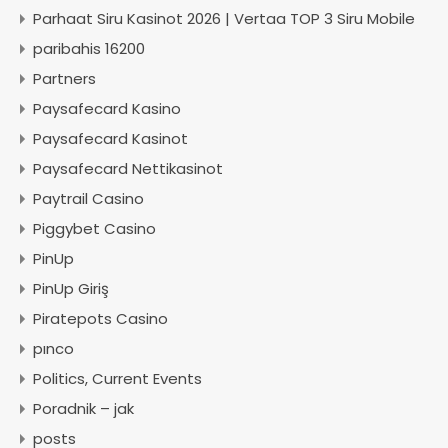
Parhaat Siru Kasinot 2026 | Vertaa TOP 3 Siru Mobile
paribahis 16200
Partners
Paysafecard Kasino
Paysafecard Kasinot
Paysafecard Nettikasinot
Paytrail Casino
Piggybet Casino
PinUp
PinUp Giriş
Piratepots Casino
pınco
Politics, Current Events
Poradnik – jak
posts