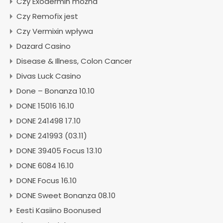
Czy Exodermin można
Czy Remofix jest
Czy Vermixin wpływa
Dazard Casino
Disease & Illness, Colon Cancer
Divas Luck Casino
Done – Bonanza 10.10
DONE 15016 16.10
DONE 241498 17.10
DONE 241993 (03.11)
DONE 39405 Focus 13.10
DONE 6084 16.10
DONE Focus 16.10
DONE Sweet Bonanza 08.10
Eesti Kasiino Boonused