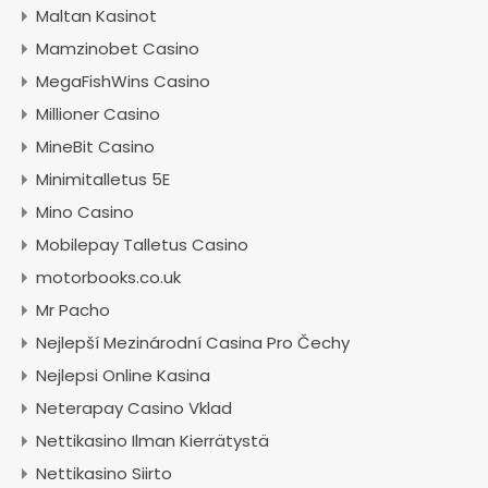
Maltan Kasinot
Mamzinobet Casino
MegaFishWins Casino
Millioner Casino
MineBit Casino
Minimitalletus 5E
Mino Casino
Mobilepay Talletus Casino
motorbooks.co.uk
Mr Pacho
Nejlepší Mezinárodní Casina Pro Čechy
Nejlepsi Online Kasina
Neterapay Casino Vklad
Nettikasino Ilman Kierrätystä
Nettikasino Siirto