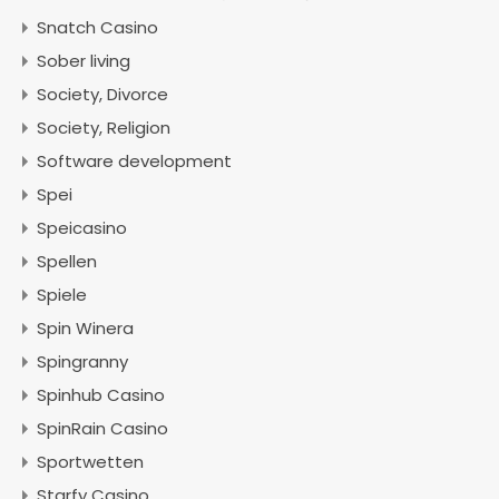
Snatch Casino
Sober living
Society, Divorce
Society, Religion
Software development
Spei
Speicasino
Spellen
Spiele
Spin Winera
Spingranny
Spinhub Casino
SpinRain Casino
Sportwetten
Starfy Casino