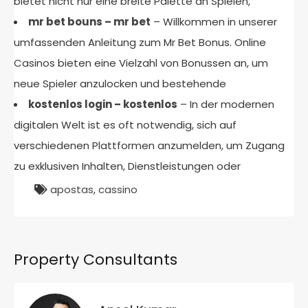
bietet nicht nur eine breite Palette an Spielen,
mr bet bouns – mr bet
– Willkommen in unserer
umfassenden Anleitung zum Mr Bet Bonus. Online
Casinos bieten eine Vielzahl von Bonussen an, um
neue Spieler anzulocken und bestehende
kostenlos login – kostenlos
– In der modernen
digitalen Welt ist es oft notwendig, sich auf
verschiedenen Plattformen anzumelden, um Zugang
zu exklusiven Inhalten, Dienstleistungen oder
apostas
,
cassino
Property Consultants