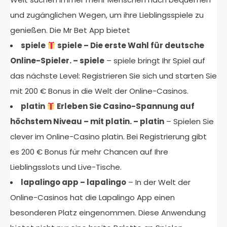
und zugänglichen Wegen, um ihre Lieblingsspiele zu
genießen. Die Mr Bet App bietet
spiele
spiele – Die erste Wahl für deutsche
Online-Spieler. – spiele
– spiele bringt Ihr Spiel auf
das nächste Level: Registrieren Sie sich und starten Sie
mit 200 € Bonus in die Welt der Online-Casinos.
platin
Erleben Sie Casino-Spannung auf
höchstem Niveau – mit platin. – platin
– Spielen Sie
clever im Online-Casino platin. Bei Registrierung gibt
es 200 € Bonus für mehr Chancen auf Ihre
Lieblingsslots und Live-Tische.
lapalingo app – lapalingo
– In der Welt der
Online-Casinos hat die Lapalingo App einen
besonderen Platz eingenommen. Diese Anwendung