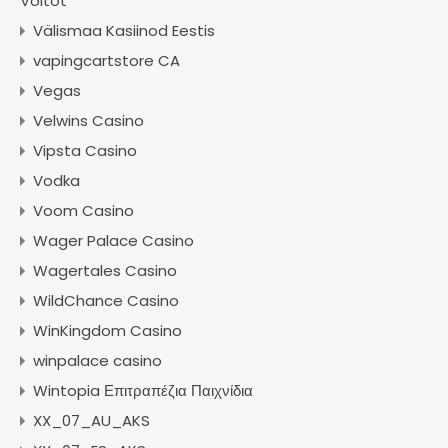
Voitot
Välismaa Kasiinod Eestis
vapingcartstore CA
Vegas
Velwins Casino
Vipsta Casino
Vodka
Voom Casino
Wager Palace Casino
Wagertales Casino
WildChance Casino
WinKingdom Casino
winpalace casino
Wintopia Επιτραπέζια Παιχνίδια
XX_07_AU_AKS