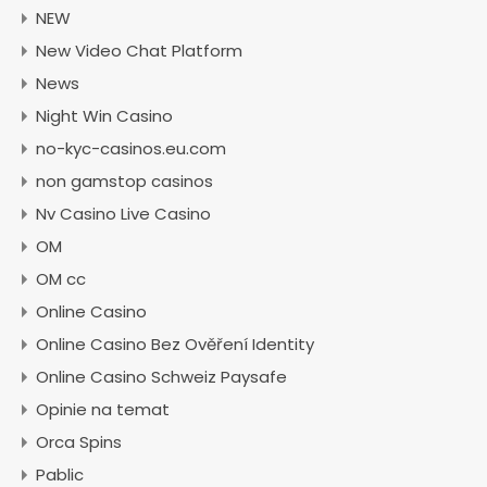
NEW
New Video Chat Platform
News
Night Win Casino
no-kyc-casinos.eu.com
non gamstop casinos
Nv Casino Live Casino
OM
OM cc
Online Casino
Online Casino Bez Ověření Identity
Online Casino Schweiz Paysafe
Opinie na temat
Orca Spins
Pablic