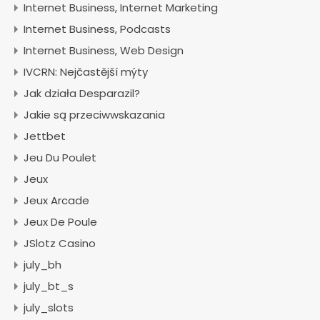
Internet Business, Internet Marketing
Internet Business, Podcasts
Internet Business, Web Design
IVCRN: Nejčastější mýty
Jak działa Desparazil?
Jakie są przeciwwskazania
Jettbet
Jeu Du Poulet
Jeux
Jeux Arcade
Jeux De Poule
JSlotz Casino
july_bh
july_bt_s
july_slots