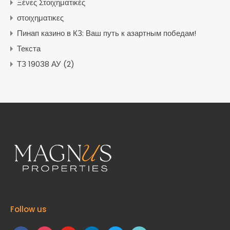
Ξένες Στοιχηματικές
στοιχηματικες
Пинап казино в КЗ: Ваш путь к азартным победам!
Текста
ТЗ 19038 АУ (2)
Follow us