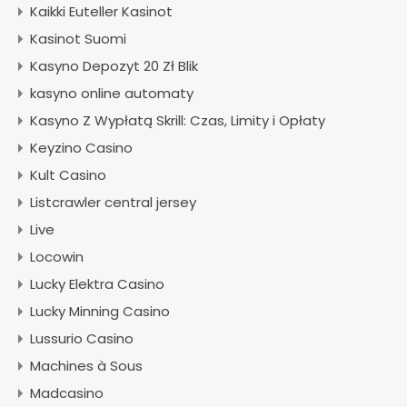
Kaikki Euteller Kasinot
Kasinot Suomi
Kasyno Depozyt 20 Zł Blik
kasyno online automaty
Kasyno Z Wypłatą Skrill: Czas, Limity i Opłaty
Keyzino Casino
Kult Casino
Listcrawler central jersey
Live
Locowin
Lucky Elektra Casino
Lucky Minning Casino
Lussurio Casino
Machines à Sous
Madcasino