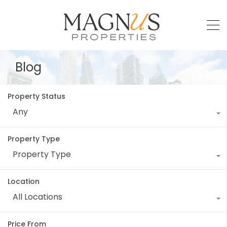
Blog
Property Status
Any
Property Type
Property Type
Location
All Locations
Price From