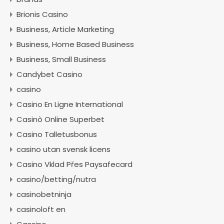
Brionis Casino
Business, Article Marketing
Business, Home Based Business
Business, Small Business
Candybet Casino
casino
Casino En Ligne International
Casinò Online Superbet
Casino Talletusbonus
casino utan svensk licens
Casino Vklad Přes Paysafecard
casino/betting/nutra
casinobetninja
casinoloft en