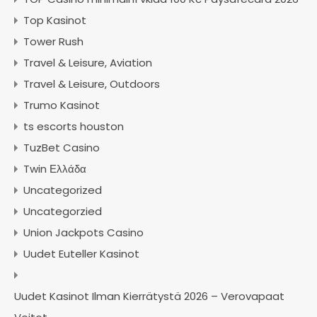
Top Kasinot
Tower Rush
Travel & Leisure, Aviation
Travel & Leisure, Outdoors
Trumo Kasinot
ts escorts houston
TuzBet Casino
Twin Ελλάδα
Uncategorized
Uncategorzied
Union Jackpots Casino
Uudet Euteller Kasinot
Uudet Kasinot Ilman Kierrätystä 2026 – Verovapaat