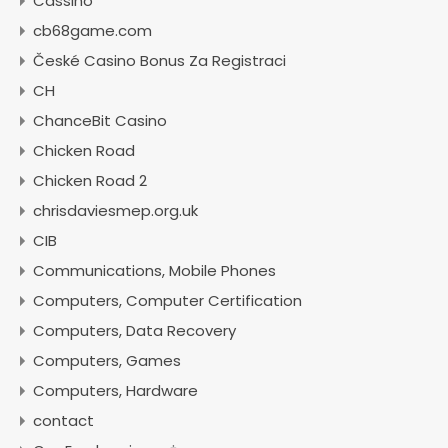
Cassino
cb68game.com
České Casino Bonus Za Registraci
CH
ChanceBit Casino
Chicken Road
Chicken Road 2
chrisdaviesmep.org.uk
CIB
Communications, Mobile Phones
Computers, Computer Certification
Computers, Data Recovery
Computers, Games
Computers, Hardware
contact