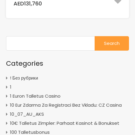
AED131,760
Search
for:
Categories
! Без рубрики
1
1 Euron Talletus Casino
10 Eur Zdarma Za Registraci Bez Vkladu: CZ Casina
10_07_AU_AKS
10€ Talletus Zimpler: Parhaat Kasinot & Bonukset
100 Talletusbonus