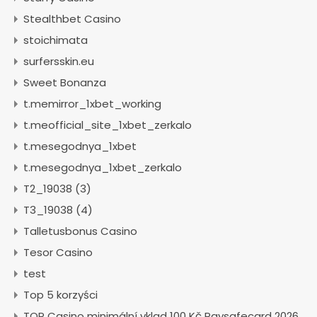
Stealthbet Casino
stoichimata
surfersskin.eu
Sweet Bonanza
t.memirror_1xbet_working
t.meofficial_site_1xbet_zerkalo
t.mesegodnya_1xbet
t.mesegodnya_1xbet_zerkalo
T2_19038 (3)
T3_19038 (4)
Talletusbonus Casino
Tesor Casino
test
Top 5 korzyści
TOP Casino minimální vklad 100 Kč Paysafecard 2026