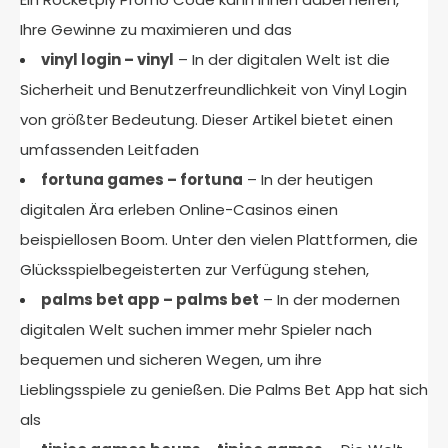
Ihre Gewinne zu maximieren und das
vinyl login – vinyl
– In der digitalen Welt ist die
Sicherheit und Benutzerfreundlichkeit von Vinyl Login
von größter Bedeutung. Dieser Artikel bietet einen
umfassenden Leitfaden
fortuna games – fortuna
– In der heutigen
digitalen Ära erleben Online-Casinos einen
beispiellosen Boom. Unter den vielen Plattformen, die
Glücksspielbegeisterten zur Verfügung stehen,
palms bet app – palms bet
– In der modernen
digitalen Welt suchen immer mehr Spieler nach
bequemen und sicheren Wegen, um ihre
Lieblingsspiele zu genießen. Die Palms Bet App hat sich
als