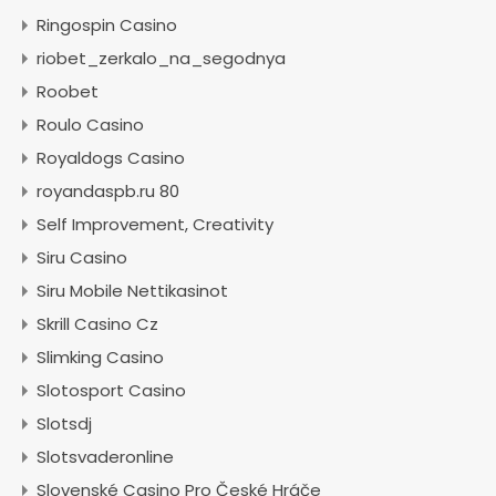
Ringospin Casino
riobet_zerkalo_na_segodnya
Roobet
Roulo Casino
Royaldogs Casino
royandaspb.ru 80
Self Improvement, Creativity
Siru Casino
Siru Mobile Nettikasinot
Skrill Casino Cz
Slimking Casino
Slotosport Casino
Slotsdj
Slotsvaderonline
Slovenské Casino Pro České Hráče