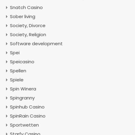
Snatch Casino
Sober living
Society, Divorce
Society, Religion
Software development
Spei
Speicasino
Spellen
Spiele
Spin Winera
Spingranny
Spinhub Casino
SpinRain Casino
Sportwetten
Starfy Casino