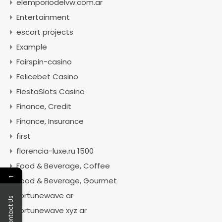
elemporiodelvw.com.ar
Entertainment
escort projects
Example
Fairspin-casino
Felicebet Casino
FiestaSlots Casino
Finance, Credit
Finance, Insurance
first
florencia-luxe.ru 1500
Food & Beverage, Coffee
←
Food & Beverage, Gourmet
fortunewave ar
Contact Us
fortunewave xyz ar