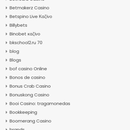
Betmakerz Casino
Betspino Live Καζίνο
Billybets
Binobet καζίνο
bkschool2.ru 70
blog
Blogs
bof casino Online
Bonos de casino
Bonus Crab Casino
Bonuskong Casino
Booi Casino: tragamonedas
Bookkeeping
Boomerang Casino
brands