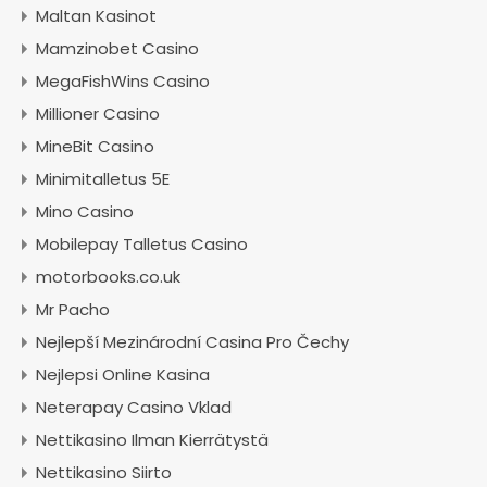
Maltan Kasinot
Mamzinobet Casino
MegaFishWins Casino
Millioner Casino
MineBit Casino
Minimitalletus 5E
Mino Casino
Mobilepay Talletus Casino
motorbooks.co.uk
Mr Pacho
Nejlepší Mezinárodní Casina Pro Čechy
Nejlepsi Online Kasina
Neterapay Casino Vklad
Nettikasino Ilman Kierrätystä
Nettikasino Siirto