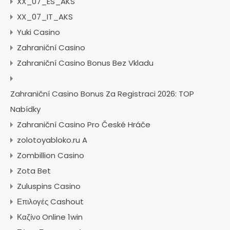
XX_07_ES_AKS
XX_07_IT_AKS
Yuki Casino
Zahraniční Casino
Zahraniční Casino Bonus Bez Vkladu
Zahraniční Casino Bonus Za Registraci 2026: TOP
Nabídky
Zahraniční Casino Pro České Hráče
zolotoyabloko.ru A
Zombillion Casino
Zota Bet
Zuluspins Casino
Επιλογές Cashout
Καζίνο Online 1win