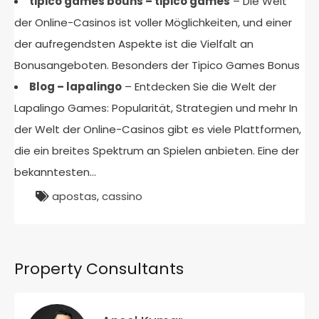
tipico games bouns – tipico games
– Die Welt
der Online-Casinos ist voller Möglichkeiten, und einer
der aufregendsten Aspekte ist die Vielfalt an
Bonusangeboten. Besonders der Tipico Games Bonus
Blog – lapalingo
– Entdecken Sie die Welt der
Lapalingo Games: Popularität, Strategien und mehr In
der Welt der Online-Casinos gibt es viele Plattformen,
die ein breites Spektrum an Spielen anbieten. Eine der
bekanntesten…
apostas
,
cassino
Property Consultants