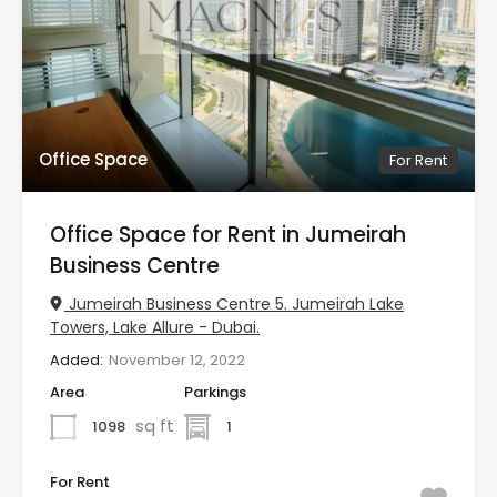
Office Space
For Rent
Office Space for Rent in Jumeirah
Business Centre
Jumeirah Business Centre 5. Jumeirah Lake
Towers, Lake Allure - Dubai.
Added:
November 12, 2022
Area
Parkings
sq ft
1098
1
For Rent