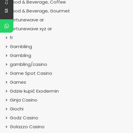
Food & Beverage, Coffee
Food & Beverage, Gourmet
fortunewave ar
fortunewave xyz ar
fr
Gambliing
Gambling
gambling/casino
Game Spot Casino
Games
Gdzie kupić Exodermin
Ginja Casino
Giochi
Godz Casino
Golazzo Casino