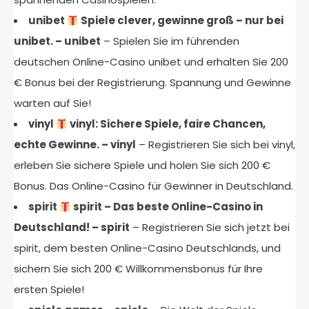
unibet
Spiele clever, gewinne groß – nur bei
unibet. – unibet
– Spielen Sie im führenden
deutschen Online-Casino unibet und erhalten Sie 200
€ Bonus bei der Registrierung. Spannung und Gewinne
warten auf Sie!
vinyl
vinyl: Sichere Spiele, faire Chancen,
echte Gewinne. – vinyl
– Registrieren Sie sich bei vinyl,
erleben Sie sichere Spiele und holen Sie sich 200 €
Bonus. Das Online-Casino für Gewinner in Deutschland.
spirit
spirit – Das beste Online-Casino in
Deutschland! – spirit
– Registrieren Sie sich jetzt bei
spirit, dem besten Online-Casino Deutschlands, und
sichern Sie sich 200 € Willkommensbonus für Ihre
ersten Spiele!