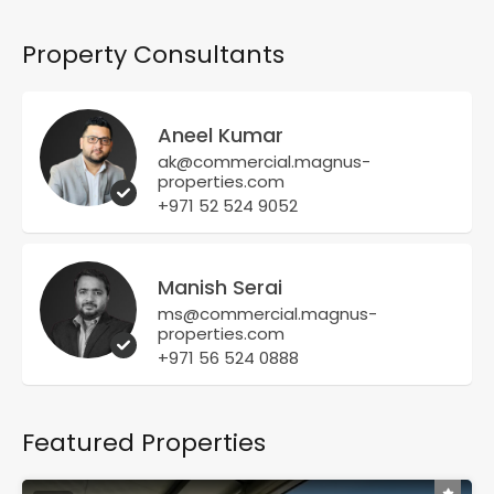
Property Consultants
Aneel Kumar
ak@commercial.magnus-
properties.com
+971 52 524 9052
Manish Serai
ms@commercial.magnus-
properties.com
+971 56 524 0888
Featured Properties