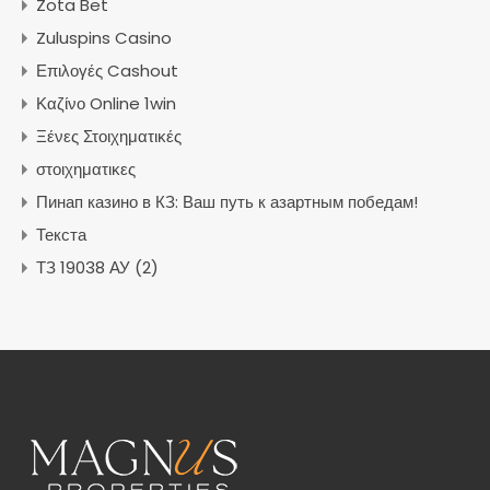
Zota Bet
Zuluspins Casino
Επιλογές Cashout
Καζίνο Online 1win
Ξένες Στοιχηματικές
στοιχηματικες
Пинап казино в КЗ: Ваш путь к азартным победам!
Текста
ТЗ 19038 АУ (2)