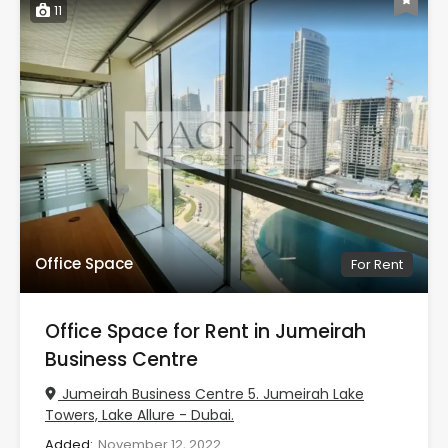
11
Office Space
For Rent
Office Space for Rent in Jumeirah
Business Centre
Jumeirah Business Centre 5. Jumeirah Lake
Towers, Lake Allure - Dubai.
Added:
November 12, 2022