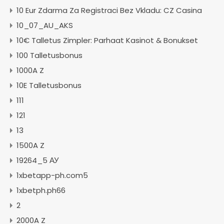
10 Eur Zdarma Za Registraci Bez Vkladu: CZ Casina
10_07_AU_AKS
10€ Talletus Zimpler: Parhaat Kasinot & Bonukset
100 Talletusbonus
1000A Z
10E Talletusbonus
111
121
13
1500A Z
19264_5 АУ
1xbetapp-ph.com5
1xbetph.ph66
2
2000A Z