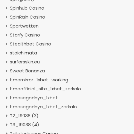
Spinhub Casino
SpinRain Casino
Sportwetten
Starfy Casino
Stealthbet Casino
stoichimata
surfersskin.eu
Sweet Bonanza
t.memirror_1xbet_working
t.meofficial_site_1xbet_zerkalo
t.mesegodnya_1xbet
t.mesegodnya_1xbet_zerkalo
T2_19038 (3)
T3_19038 (4)
Talletusbonus Casino