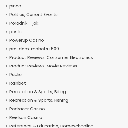
pınco
Politics, Current Events
Poradnik – jak
posts
Powerup Casino
pro-dom-mebel.ru 500
Product Reviews, Consumer Electronics
Product Reviews, Movie Reviews
Public
Rainbet
Recreation & Sports, Biking
Recreation & Sports, Fishing
Redracer Casino
Reelson Casino
Reference & Education, Homeschooling