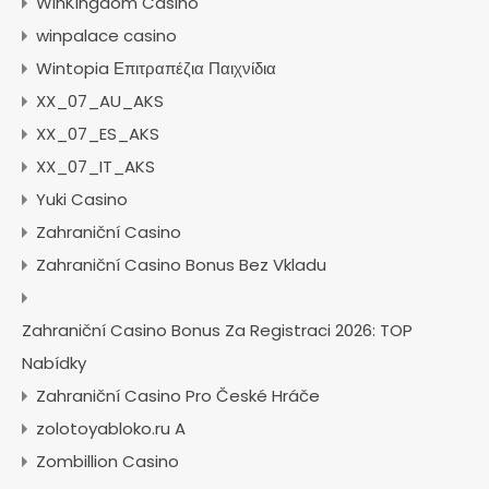
WinKingdom Casino
winpalace casino
Wintopia Επιτραπέζια Παιχνίδια
XX_07_AU_AKS
XX_07_ES_AKS
XX_07_IT_AKS
Yuki Casino
Zahraniční Casino
Zahraniční Casino Bonus Bez Vkladu
Zahraniční Casino Bonus Za Registraci 2026: TOP
Nabídky
Zahraniční Casino Pro České Hráče
zolotoyabloko.ru A
Zombillion Casino