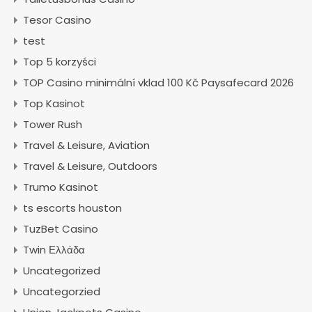
Tesor Casino
test
Top 5 korzyści
TOP Casino minimální vklad 100 Kč Paysafecard 2026
Top Kasinot
Tower Rush
Travel & Leisure, Aviation
Travel & Leisure, Outdoors
Trumo Kasinot
ts escorts houston
TuzBet Casino
Twin Ελλάδα
Uncategorized
Uncategorzied