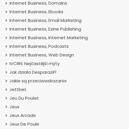
Internet Business, Domains
Internet Business, Ebooks
Internet Business, Email Marketing
Internet Business, Ezine Publishing
Internet Business, Internet Marketing
Internet Business, Podcasts
Internet Business, Web Design
IVCRN: Nejčastější mýty
Jak działa Desparazil?
Jakie są przeciwwskazania
Jettbet
Jeu Du Poulet
Jeux
Jeux Arcade
Jeux De Poule