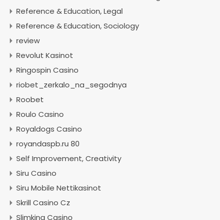
Reference & Education, Legal
Reference & Education, Sociology
review
Revolut Kasinot
Ringospin Casino
riobet_zerkalo_na_segodnya
Roobet
Roulo Casino
Royaldogs Casino
royandaspb.ru 80
Self Improvement, Creativity
Siru Casino
Siru Mobile Nettikasinot
Skrill Casino Cz
Slimking Casino