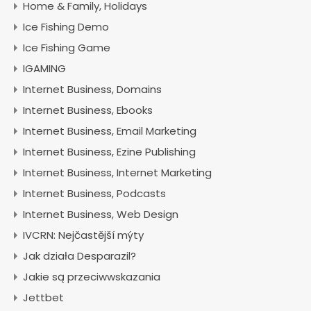
Home & Family, Holidays
Ice Fishing Demo
Ice Fishing Game
IGAMING
Internet Business, Domains
Internet Business, Ebooks
Internet Business, Email Marketing
Internet Business, Ezine Publishing
Internet Business, Internet Marketing
Internet Business, Podcasts
Internet Business, Web Design
IVCRN: Nejčastější mýty
Jak działa Desparazil?
Jakie są przeciwwskazania
Jettbet