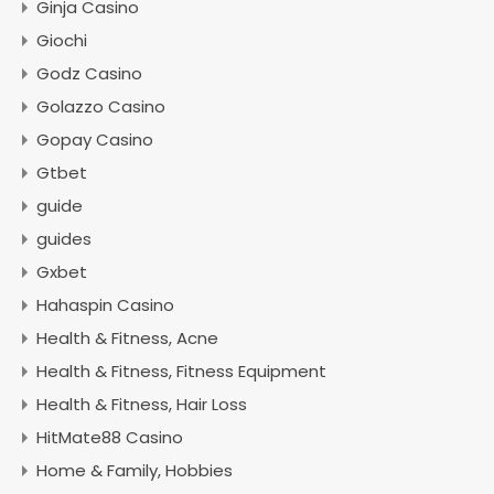
Ginja Casino
Giochi
Godz Casino
Golazzo Casino
Gopay Casino
Gtbet
guide
guides
Gxbet
Hahaspin Casino
Health & Fitness, Acne
Health & Fitness, Fitness Equipment
Health & Fitness, Hair Loss
HitMate88 Casino
Home & Family, Hobbies