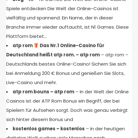
Spiele entdecken Die Welt der Online-Casinos ist
vielfältig und spannend. Ein Name, der in dieser
Branche immer wieder auftaucht, ist N1 Games. Diese
Plattform bietet…
atp rom
Das Nr.1 Online-Casino für
Deutschland heißt atp rom. – atp rom
– atp rom –
Deutschlands bestes Online-Casino! Sichern Sie sich
bei Anmeldung 200 € Bonus und genießen Sie Slots,
Live-Casino und mehr.
atp rom bouns – atp rom
– In der Welt der Online
Casinos ist der ATP Rom Bonus ein Begriff, der bei
Spielern für Aufsehen sorgt. Doch was genau verbirgt
sich hinter diesem Bonus und
kostenlos games – kostenlos
– In der heutigen
digitalen Welt suchen viele Menschen nach