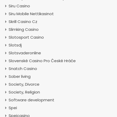
Siru Casino
Siru Mobile Nettikasinot
Skrill Casino Cz
Slimking Casino
Slotosport Casino
Slotsdj
Slotsvaderonline
Slovenské Casino Pro České Hráče
Snatch Casino
Sober living
Society, Divorce
Society, Religion
Software development
Spei
Speicasino