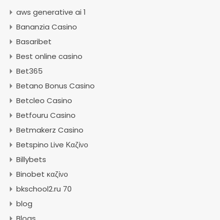
aws generative ai 1
Bananzia Casino
Basaribet
Best online casino
Bet365
Betano Bonus Casino
Betcleo Casino
Betfouru Casino
Betmakerz Casino
Betspino Live Καζίνο
Billybets
Binobet καζίνο
bkschool2.ru 70
blog
Blogs