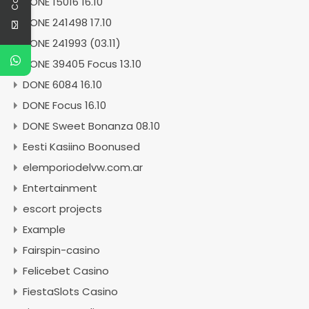
DONE 15016 16.10
DONE 241498 17.10
DONE 241993 (03.11)
DONE 39405 Focus 13.10
DONE 6084 16.10
DONE Focus 16.10
DONE Sweet Bonanza 08.10
Eesti Kasiino Boonused
elemporiodelvw.com.ar
Entertainment
escort projects
Example
Fairspin-casino
Felicebet Casino
FiestaSlots Casino