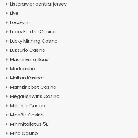
Listcrawler central jersey
Live
Locowin
Lucky Elektra Casino
Lucky Minning Casino
Lussurio Casino
Machines à Sous
Madcasino
Maltan Kasinot
Mamzinobet Casino
MegaFishWins Casino
Millioner Casino
MineBit Casino
Minimitalletus 5E
Mino Casino