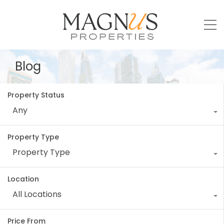
Blog
Property Status
Any
Property Type
Property Type
Location
All Locations
Price From