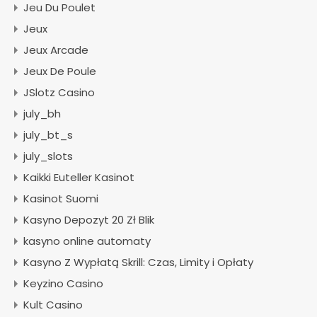
Jeu Du Poulet
Jeux
Jeux Arcade
Jeux De Poule
JSlotz Casino
july_bh
july_bt_s
july_slots
Kaikki Euteller Kasinot
Kasinot Suomi
Kasyno Depozyt 20 Zł Blik
kasyno online automaty
Kasyno Z Wypłatą Skrill: Czas, Limity i Opłaty
Keyzino Casino
Kult Casino