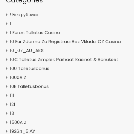
Categories
! Без рубрики
1
1 Euron Talletus Casino
10 Eur Zdarma Za Registraci Bez Vkladu: CZ Casina
10_07_AU_AKS
10€ Talletus Zimpler: Parhaat Kasinot & Bonukset
100 Talletusbonus
1000A Z
10E Talletusbonus
111
121
13
1500A Z
19264_5 АУ