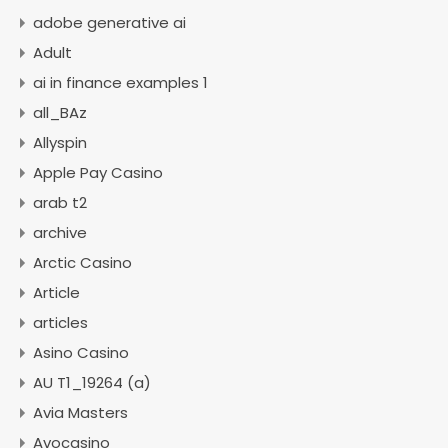
adobe generative ai
Adult
ai in finance examples 1
all_BAz
Allyspin
Apple Pay Casino
arab t2
archive
Arctic Casino
Article
articles
Asino Casino
AU T1_19264 (a)
Avia Masters
Avocasino