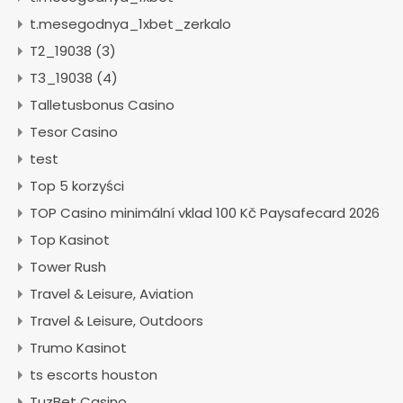
t.mesegodnya_1xbet_zerkalo
T2_19038 (3)
T3_19038 (4)
Talletusbonus Casino
Tesor Casino
test
Top 5 korzyści
TOP Casino minimální vklad 100 Kč Paysafecard 2026
Top Kasinot
Tower Rush
Travel & Leisure, Aviation
Travel & Leisure, Outdoors
Trumo Kasinot
ts escorts houston
TuzBet Casino