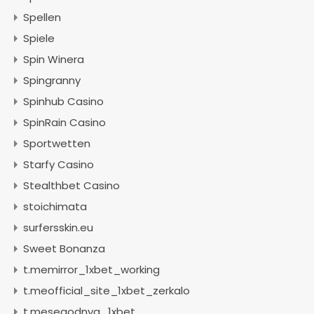
Spellen
Spiele
Spin Winera
Spingranny
Spinhub Casino
SpinRain Casino
Sportwetten
Starfy Casino
Stealthbet Casino
stoichimata
surfersskin.eu
Sweet Bonanza
t.memirror_1xbet_working
t.meofficial_site_1xbet_zerkalo
t.mesegodnya_1xbet