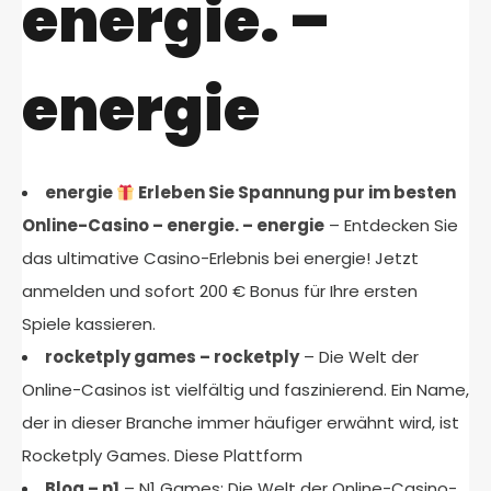
energie. –
energie
energie
Erleben Sie Spannung pur im besten
Online-Casino – energie. – energie
– Entdecken Sie
das ultimative Casino-Erlebnis bei energie! Jetzt
anmelden und sofort 200 € Bonus für Ihre ersten
Spiele kassieren.
rocketply games – rocketply
– Die Welt der
Online-Casinos ist vielfältig und faszinierend. Ein Name,
der in dieser Branche immer häufiger erwähnt wird, ist
Rocketply Games. Diese Plattform
Blog – n1
– N1 Games: Die Welt der Online-Casino-