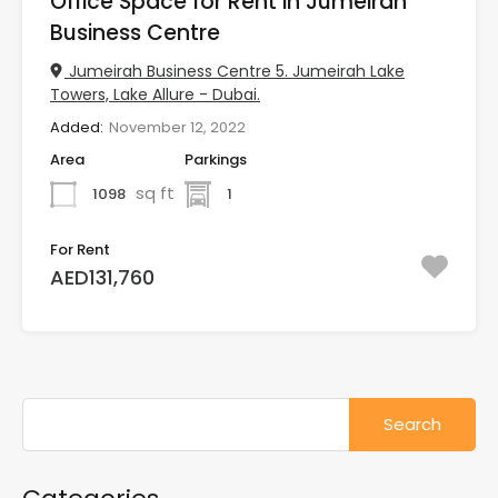
Office Space for Rent in Jumeirah
Business Centre
Jumeirah Business Centre 5. Jumeirah Lake
Towers, Lake Allure - Dubai.
Added:
November 12, 2022
Area
Parkings
sq ft
1098
1
For Rent
AED131,760
Search
for: