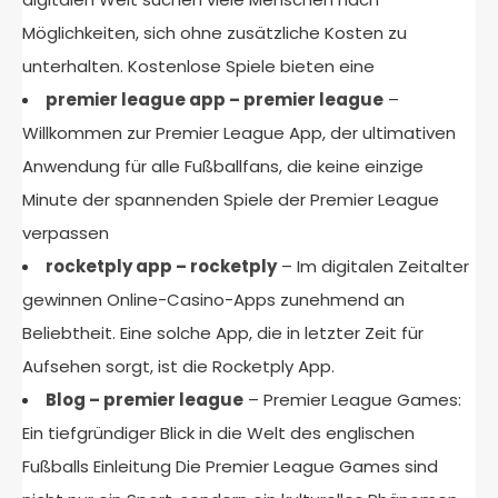
Möglichkeiten, sich ohne zusätzliche Kosten zu
unterhalten. Kostenlose Spiele bieten eine
premier league app – premier league
–
Willkommen zur Premier League App, der ultimativen
Anwendung für alle Fußballfans, die keine einzige
Minute der spannenden Spiele der Premier League
verpassen
rocketply app – rocketply
– Im digitalen Zeitalter
gewinnen Online-Casino-Apps zunehmend an
Beliebtheit. Eine solche App, die in letzter Zeit für
Aufsehen sorgt, ist die Rocketply App.
Blog – premier league
– Premier League Games:
Ein tiefgründiger Blick in die Welt des englischen
Fußballs Einleitung Die Premier League Games sind