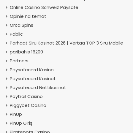
Online Casino Schweiz Paysafe
Opinie na temat
Orca Spins
Pablic
Parhaat Siru Kasinot 2026 | Vertaa TOP 3 Siru Mobile
paribahis 16200
Partners
Paysafecard Kasino
Paysafecard Kasinot
Paysafecard Nettikasinot
Paytrail Casino
Piggybet Casino
PinUp
PinUp Giriş
Piratepots Casino