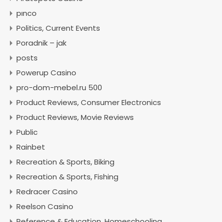
pınco
Politics, Current Events
Poradnik – jak
posts
Powerup Casino
pro-dom-mebel.ru 500
Product Reviews, Consumer Electronics
Product Reviews, Movie Reviews
Public
Rainbet
Recreation & Sports, Biking
Recreation & Sports, Fishing
Redracer Casino
Reelson Casino
Reference & Education, Homeschooling