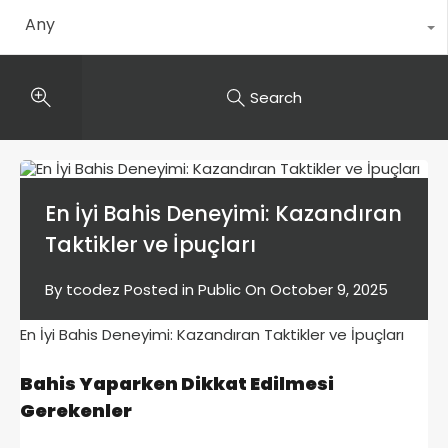
Any
Search
En İyi Bahis Deneyimi: Kazandıran
Taktikler ve İpuçları
By
tcodez
Posted in
Public
On
October 9, 2025
En İyi Bahis Deneyimi: Kazandıran Taktikler ve İpuçları
Bahis Yaparken Dikkat Edilmesi
Gerekenler