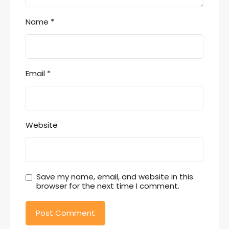
Name
*
Email
*
Website
Save my name, email, and website in this
browser for the next time I comment.