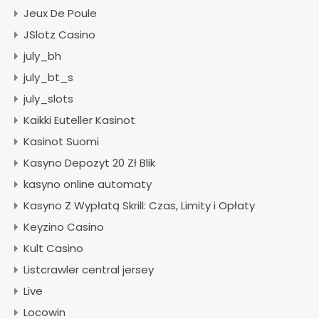
Jeux De Poule
JSlotz Casino
july_bh
july_bt_s
july_slots
Kaikki Euteller Kasinot
Kasinot Suomi
Kasyno Depozyt 20 Zł Blik
kasyno online automaty
Kasyno Z Wypłatą Skrill: Czas, Limity i Opłaty
Keyzino Casino
Kult Casino
Listcrawler central jersey
Live
Locowin