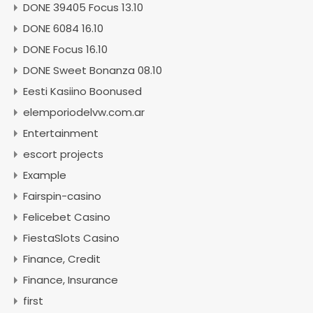
DONE 39405 Focus 13.10
DONE 6084 16.10
DONE Focus 16.10
DONE Sweet Bonanza 08.10
Eesti Kasiino Boonused
elemporiodelvw.com.ar
Entertainment
escort projects
Example
Fairspin-casino
Felicebet Casino
FiestaSlots Casino
Finance, Credit
Finance, Insurance
first