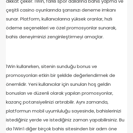
dikkat çeker. 1Win, farklı spor dallarına bahis yapma ve
çeşitli casino oyunlarında şansınızı deneme imkanı
sunar. Platform, kullanıcılarına yüksek oranlar, hızlı
ödeme seçenekleri ve özel promosyonlar sunarak,
bahis deneyiminizi zenginleştirmeyi amaçlar.
1Win kullanırken, sitenin sunduğu bonus ve
promosyonları etkin bir şekilde değerlendirmek de
önemlidir. Yeni kullanıcılar için sunulan hoş geldin
bonusları ve düzenli olarak yapılan promosyonlar,
kazanç potansiyelinizi artırabilir. Aynı zamanda,
platformun mobil uyumluluğu sayesinde, bahislerinizi
istediğiniz yerde ve istediğiniz zaman yapabilirsiniz. Bu
da 1Win’i diğer birçok bahis sitesinden bir adım öne