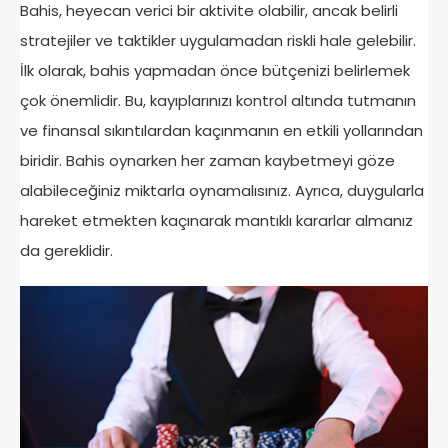
Bahis, heyecan verici bir aktivite olabilir, ancak belirli
stratejiler ve taktikler uygulamadan riskli hale gelebilir.
İlk olarak, bahis yapmadan önce bütçenizi belirlemek
çok önemlidir. Bu, kayıplarınızı kontrol altında tutmanın
ve finansal sıkıntılardan kaçınmanın en etkili yollarından
biridir. Bahis oynarken her zaman kaybetmeyi göze
alabileceğiniz miktarla oynamalısınız. Ayrıca, duygularla
hareket etmekten kaçınarak mantıklı kararlar almanız
da gereklidir.