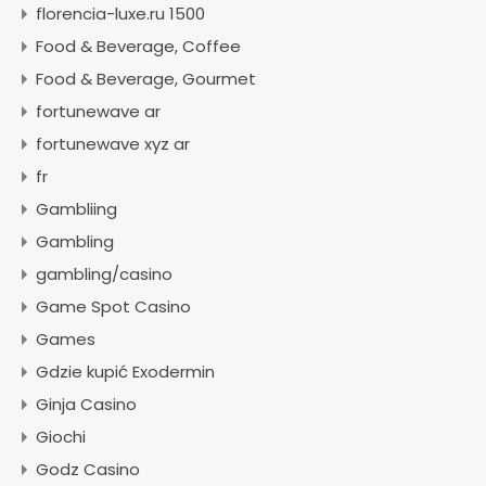
florencia-luxe.ru 1500
Food & Beverage, Coffee
Food & Beverage, Gourmet
fortunewave ar
fortunewave xyz ar
fr
Gambliing
Gambling
gambling/casino
Game Spot Casino
Games
Gdzie kupić Exodermin
Ginja Casino
Giochi
Godz Casino