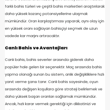
farklı bahis türleri ve çeşitli bahis marketleri araştırılarak
daha yüksek kazanç potansiyellerine ulaşmak
mümkündür. Oran karşılaştırması yaparak, aynı olay için
en yüksek oranı sağlayan bahisçiyi seçmek de uzun
vadede kar marjını artıracaktır.
Canlı Bahis ve Avantajları
Canlı bahis, bahis severler arasında giderek daha
popüler hale gelen bir seçenektir. Maç sırasında bahis
yapma olanağı sunan bu sistem, anlık değişikliklere hızlı
yanıt verme şansı tanır. Canlı bahis sayesinde, oyun
sırasında değişen koşullara göre strateji belirlemek ve
daha yüksek başarı oranları sağlamak mümkündür.
Ancak, hızlı karar vermek gerektiği için dikkatinizi ve