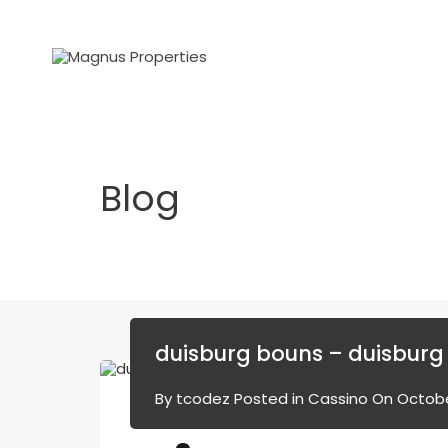
Blog
duisburg bouns – duisburg
By
tcodez
Posted in
Cassino
On
Octobe