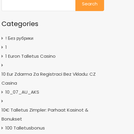
for:
Categories
! Без рубрики
1
1 Euron Talletus Casino
10 Eur Zdarma Za Registraci Bez Vkladu: CZ
Casina
10_07_AU_AKS
10€ Talletus Zimpler: Parhaat Kasinot &
Bonukset
100 Talletusbonus