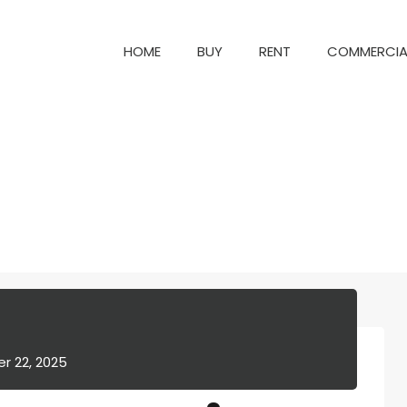
HOME
BUY
RENT
COM
HOME
BUY
RENT
COMMERCIA
r 22, 2025