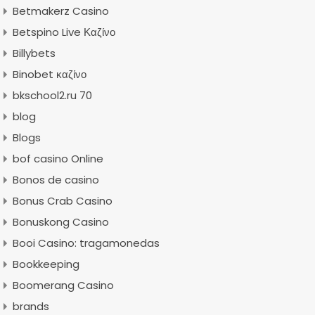
Betmakerz Casino
Betspino Live Καζίνο
Billybets
Binobet καζίνο
bkschool2.ru 70
blog
Blogs
bof casino Online
Bonos de casino
Bonus Crab Casino
Bonuskong Casino
Booi Casino: tragamonedas
Bookkeeping
Boomerang Casino
brands