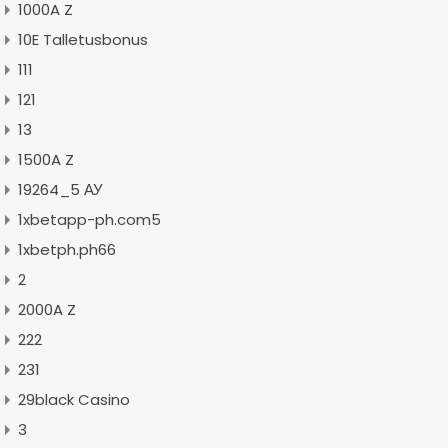
1000A Z
10E Talletusbonus
111
121
13
1500A Z
19264_5 АУ
1xbetapp-ph.com5
1xbetph.ph66
2
2000A Z
222
231
29black Casino
3