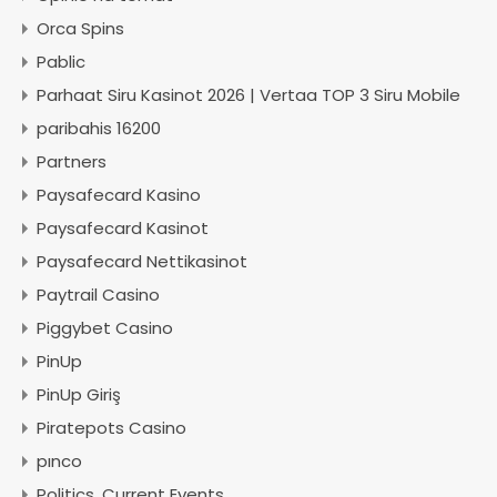
Orca Spins
Pablic
Parhaat Siru Kasinot 2026 | Vertaa TOP 3 Siru Mobile
paribahis 16200
Partners
Paysafecard Kasino
Paysafecard Kasinot
Paysafecard Nettikasinot
Paytrail Casino
Piggybet Casino
PinUp
PinUp Giriş
Piratepots Casino
pınco
Politics, Current Events