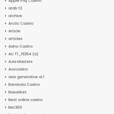
Apple Pay Casino
arab t2
archive
Arctic Casino
Article
articles
Asino Casino
AU T1_19264 (a)
Avia Masters
Avocasino
aws generative ai 1
Bananzia Casino
Basaribet
Best online casino
Bet365