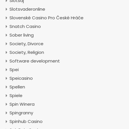
Slotsdj
Slotsvaderonline
Slovenské Casino Pro České Hráče
Snatch Casino
Sober living
Society, Divorce
Society, Religion
Software development
Spei
Speicasino
Spellen
Spiele
Spin Winera
Spingranny
Spinhub Casino