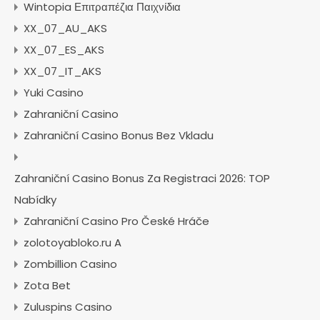
Wintopia Επιτραπέζια Παιχνίδια
XX_07_AU_AKS
XX_07_ES_AKS
XX_07_IT_AKS
Yuki Casino
Zahraniční Casino
Zahraniční Casino Bonus Bez Vkladu
Zahraniční Casino Bonus Za Registraci 2026: TOP
Nabídky
Zahraniční Casino Pro České Hráče
zolotoyabloko.ru A
Zombillion Casino
Zota Bet
Zuluspins Casino