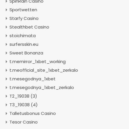
SpinRain Casino
Sportwetten
Starfy Casino
Stealthbet Casino
stoichimata
surfersskin.eu
Sweet Bonanza
t.memirror_1xbet_working
t.meofficial_site_1xbet_zerkalo
t.mesegodnya_1xbet
t.mesegodnya_1xbet_zerkalo
T2_19038 (3)
T3_19038 (4)
Talletusbonus Casino
Tesor Casino