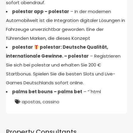
sofort obendrauf.
polestar app – polestar
– In der modernen
Automobilwelt ist die Integration digitaler Lösungen in
Fahrzeuge unverzichtbar geworden. Eine der
führenden Marken, die dieses Konzept
polestar
polestar: Deutsche Qualität,
internationale Gewinne. – polestar
– Registrieren
Sie sich bei polestar und erhalten Sie 200 €
Startbonus. Spielen Sie die besten Slots und Live-
Games Deutschlands sofort online.
palms bet bouns – palms bet
– “`html
apostas
,
cassino
Property Consultants