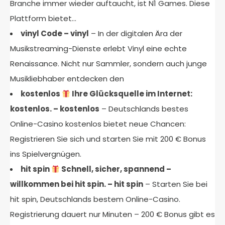
Branche immer wieder auftaucht, ist N1 Games. Diese
Plattform bietet…
vinyl Code – vinyl
– In der digitalen Ära der
Musikstreaming-Dienste erlebt Vinyl eine echte
Renaissance. Nicht nur Sammler, sondern auch junge
Musikliebhaber entdecken den
kostenlos
Ihre Glücksquelle im Internet:
kostenlos. – kostenlos
– Deutschlands bestes
Online-Casino kostenlos bietet neue Chancen:
Registrieren Sie sich und starten Sie mit 200 € Bonus
ins Spielvergnügen.
hit spin
Schnell, sicher, spannend –
willkommen bei hit spin. – hit spin
– Starten Sie bei
hit spin, Deutschlands bestem Online-Casino.
Registrierung dauert nur Minuten – 200 € Bonus gibt es