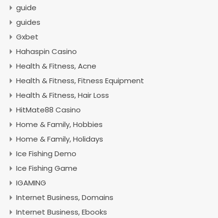
guide
guides
Gxbet
Hahaspin Casino
Health & Fitness, Acne
Health & Fitness, Fitness Equipment
Health & Fitness, Hair Loss
HitMate88 Casino
Home & Family, Hobbies
Home & Family, Holidays
Ice Fishing Demo
Ice Fishing Game
IGAMING
Internet Business, Domains
Internet Business, Ebooks