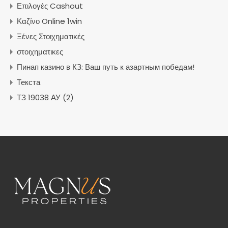
Επιλογές Cashout
Καζίνο Online 1win
Ξένες Στοιχηματικές
στοιχηματικες
Пинап казино в КЗ: Ваш путь к азартным победам!
Текста
ТЗ 19038 АУ (2)