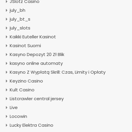
JSlotz Casino
july_bh
july_bt_s
july_slots
Kaikki Euteller Kasinot
Kasinot Suomi
Kasyno Depozyt 20 Zł Blik
kasyno online automaty
Kasyno Z Wypłatą Skrill: Czas, Limity i Opłaty
Keyzino Casino
Kult Casino
Listcrawler central jersey
Live
Locowin
Lucky Elektra Casino