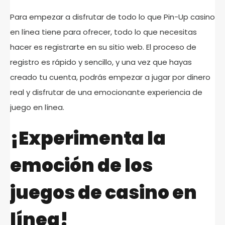
Para empezar a disfrutar de todo lo que Pin-Up casino
en línea tiene para ofrecer, todo lo que necesitas
hacer es registrarte en su sitio web. El proceso de
registro es rápido y sencillo, y una vez que hayas
creado tu cuenta, podrás empezar a jugar por dinero
real y disfrutar de una emocionante experiencia de
juego en línea.
¡Experimenta la
emoción de los
juegos de casino en
línea!