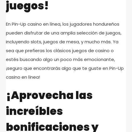
juegos!
En Pin-Up casino en línea, los jugadores hondureños
pueden disfrutar de una amplia selección de juegos,
incluyendo slots, juegos de mesa, y mucho más. Ya
sea que prefieras los clásicos juegos de casino o
estés buscando algo un poco más emocionante,
¡seguro que encontrarás algo que te guste en Pin-Up
casino en línea!
¡Aprovecha las
increíbles
bonificaciones y