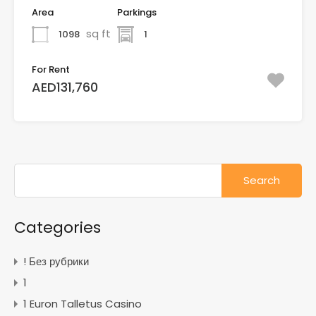
Area
Parkings
sq ft
1098
1
For Rent
AED131,760
Search
for:
Categories
! Без рубрики
1
1 Euron Talletus Casino