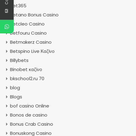
Bet365
Betano Bonus Casino
Betcleo Casino
Betfouru Casino
Betmakerz Casino
Betspino Live Καζίνο
Billybets
Binobet καζίνο
bkschool2.ru 70
blog
Blogs
bof casino Online
Bonos de casino
Bonus Crab Casino
Bonuskong Casino