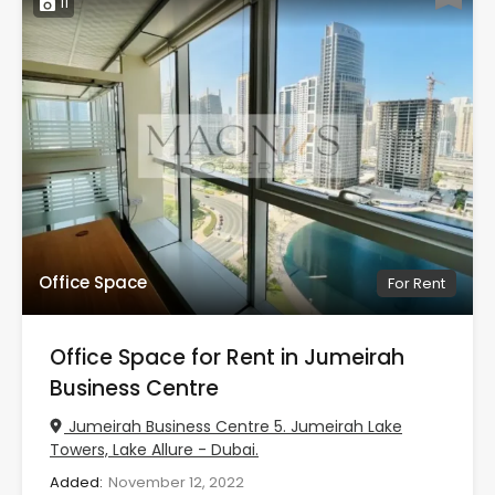
11
Office Space
For Rent
Office Space for Rent in Jumeirah
Business Centre
Jumeirah Business Centre 5. Jumeirah Lake
Towers, Lake Allure - Dubai.
Added:
November 12, 2022