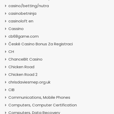
casino/betting/nutra
casinobetninja
casinoloft en
Cassino
cb68game.com
České Casino Bonus Za Registraci
CH
ChanceBit Casino
Chicken Road
Chicken Road 2
chrisdaviesmep.org.uk
CIB
Communications, Mobile Phones
Computers, Computer Certification
Computers, Data Recovery