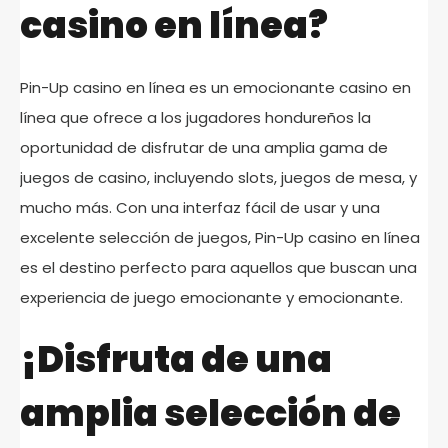
casino en línea?
Pin-Up casino en línea es un emocionante casino en
línea que ofrece a los jugadores hondureños la
oportunidad de disfrutar de una amplia gama de
juegos de casino, incluyendo slots, juegos de mesa, y
mucho más. Con una interfaz fácil de usar y una
excelente selección de juegos, Pin-Up casino en línea
es el destino perfecto para aquellos que buscan una
experiencia de juego emocionante y emocionante.
¡Disfruta de una
amplia selección de