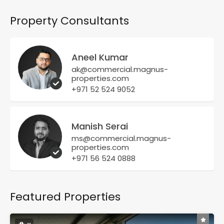
Property Consultants
Aneel Kumar
ak@commercial.magnus-
properties.com
+971 52 524 9052
Manish Serai
ms@commercial.magnus-
properties.com
+971 56 524 0888
Featured Properties