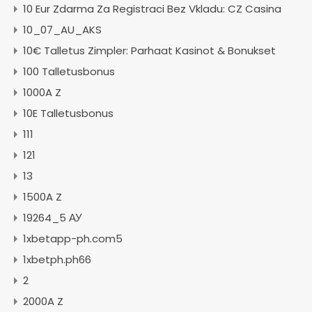
10 Eur Zdarma Za Registraci Bez Vkladu: CZ Casina
10_07_AU_AKS
10€ Talletus Zimpler: Parhaat Kasinot & Bonukset
100 Talletusbonus
1000A Z
10E Talletusbonus
111
121
13
1500A Z
19264_5 АУ
1xbetapp-ph.com5
1xbetph.ph66
2
2000A Z