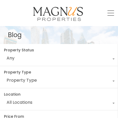
Blog
Property Status
Any
Property Type
Property Type
Location
All Locations
Price From