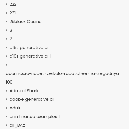
222
231
29black Casino
3
7
a16z generative ai
a16z generative ai 1
acomics.ru~riobet-zerkalo-rabotchee-na-segodnya
100
Admiral Shark
adobe generative ai
Adult
ai in finance examples 1
all_BAz