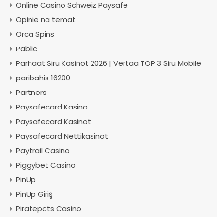
Online Casino Schweiz Paysafe
Opinie na temat
Orca Spins
Pablic
Parhaat Siru Kasinot 2026 | Vertaa TOP 3 Siru Mobile
paribahis 16200
Partners
Paysafecard Kasino
Paysafecard Kasinot
Paysafecard Nettikasinot
Paytrail Casino
Piggybet Casino
PinUp
PinUp Giriş
Piratepots Casino