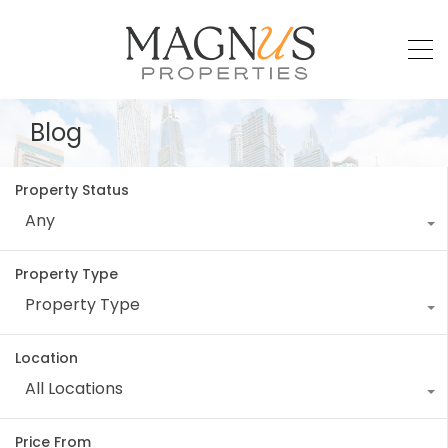
Blog
Property Status
Any
Property Type
Property Type
Location
All Locations
Price From