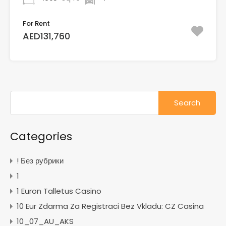
For Rent
AED131,760
Search
for:
Categories
! Без рубрики
1
1 Euron Talletus Casino
10 Eur Zdarma Za Registraci Bez Vkladu: CZ Casina
10_07_AU_AKS