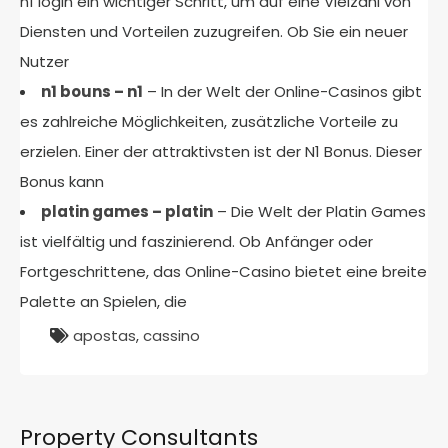
n1 login ein wichtiger Schritt, um auf eine Vielzahl von
Diensten und Vorteilen zuzugreifen. Ob Sie ein neuer
Nutzer
n1 bouns – n1
– In der Welt der Online-Casinos gibt
es zahlreiche Möglichkeiten, zusätzliche Vorteile zu
erzielen. Einer der attraktivsten ist der N1 Bonus. Dieser
Bonus kann
platin games – platin
– Die Welt der Platin Games
ist vielfältig und faszinierend. Ob Anfänger oder
Fortgeschrittene, das Online-Casino bietet eine breite
Palette an Spielen, die
apostas
,
cassino
Property Consultants