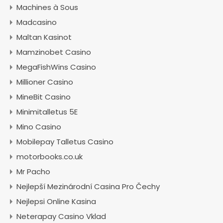
Machines à Sous
Madcasino
Maltan Kasinot
Mamzinobet Casino
MegaFishWins Casino
Millioner Casino
MineBit Casino
Minimitalletus 5E
Mino Casino
Mobilepay Talletus Casino
motorbooks.co.uk
Mr Pacho
Nejlepší Mezinárodní Casina Pro Čechy
Nejlepsi Online Kasina
Neterapay Casino Vklad