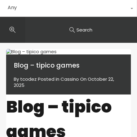
Any
Search
Blog – tipico games
By
tcodez
Posted in
Cassino
On
October 22,
2025
Blog – tipico
games