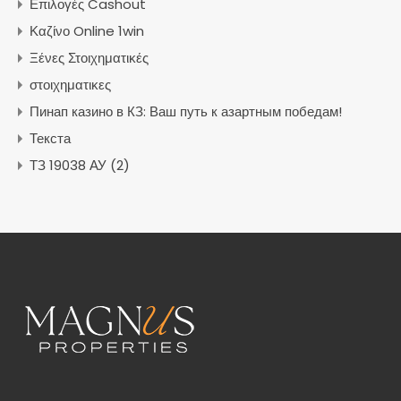
Επιλογές Cashout
Καζίνο Online 1win
Ξένες Στοιχηματικές
στοιχηματικες
Пинап казино в КЗ: Ваш путь к азартным победам!
Текста
ТЗ 19038 АУ (2)