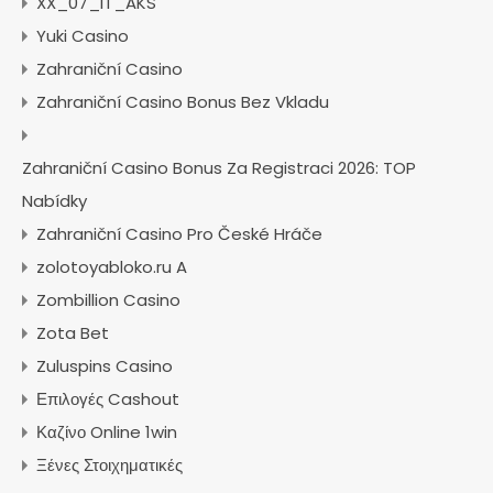
XX_07_IT_AKS
Yuki Casino
Zahraniční Casino
Zahraniční Casino Bonus Bez Vkladu
Zahraniční Casino Bonus Za Registraci 2026: TOP
Nabídky
Zahraniční Casino Pro České Hráče
zolotoyabloko.ru A
Zombillion Casino
Zota Bet
Zuluspins Casino
Επιλογές Cashout
Καζίνο Online 1win
Ξένες Στοιχηματικές