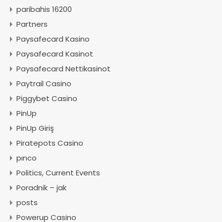
paribahis 16200
Partners
Paysafecard Kasino
Paysafecard Kasinot
Paysafecard Nettikasinot
Paytrail Casino
Piggybet Casino
PinUp
PinUp Giriş
Piratepots Casino
pınco
Politics, Current Events
Poradnik – jak
posts
Powerup Casino