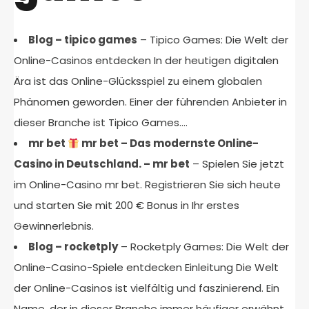
Blog – tipico games
– Tipico Games: Die Welt der
Online-Casinos entdecken In der heutigen digitalen
Ära ist das Online-Glücksspiel zu einem globalen
Phänomen geworden. Einer der führenden Anbieter in
dieser Branche ist Tipico Games.…
mr bet
mr bet – Das modernste Online-
Casino in Deutschland. – mr bet
– Spielen Sie jetzt
im Online-Casino mr bet. Registrieren Sie sich heute
und starten Sie mit 200 € Bonus in Ihr erstes
Gewinnerlebnis.
Blog – rocketply
– Rocketply Games: Die Welt der
Online-Casino-Spiele entdecken Einleitung Die Welt
der Online-Casinos ist vielfältig und faszinierend. Ein
Name, der in dieser Branche immer häufiger erwähnt