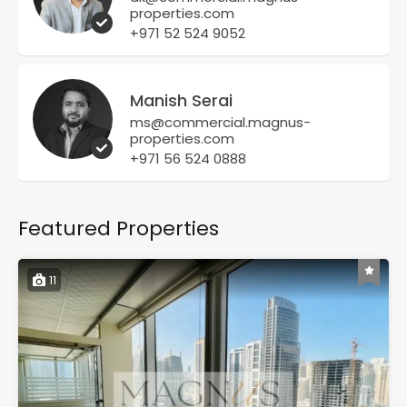
properties.com
+971 52 524 9052
Manish Serai
ms@commercial.magnus-
properties.com
+971 56 524 0888
Featured Properties
11