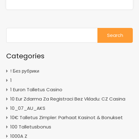
Search
for:
Categories
! Без рубрики
1
1 Euron Talletus Casino
10 Eur Zdarma Za Registraci Bez Vkladu: CZ Casina
10_07_AU_AKS
10€ Talletus Zimpler: Parhaat Kasinot & Bonukset
100 Talletusbonus
1000A Z