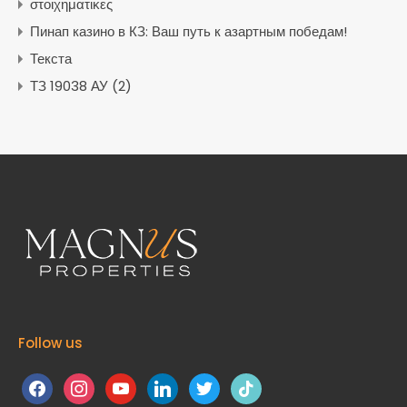
στοιχηματικες
Пинап казино в КЗ: Ваш путь к азартным победам!
Текста
ТЗ 19038 АУ (2)
Follow us
facebook
instagram
youtube
linkedin
twitter
tiktok