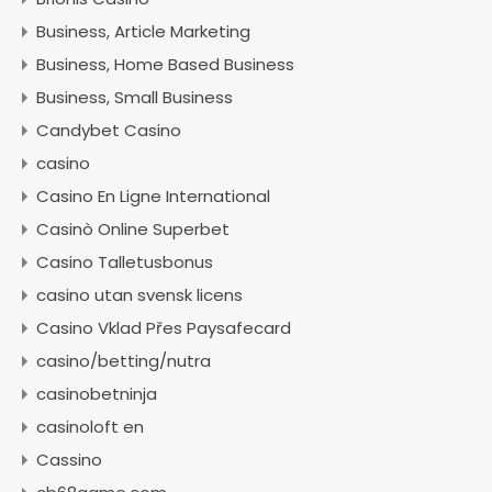
Business, Article Marketing
Business, Home Based Business
Business, Small Business
Candybet Casino
casino
Casino En Ligne International
Casinò Online Superbet
Casino Talletusbonus
casino utan svensk licens
Casino Vklad Přes Paysafecard
casino/betting/nutra
casinobetninja
casinoloft en
Cassino