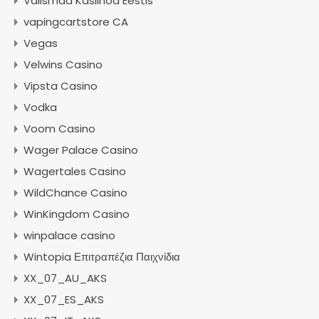
Välismaa Kasiinod Eestis
vapingcartstore CA
Vegas
Velwins Casino
Vipsta Casino
Vodka
Voom Casino
Wager Palace Casino
Wagertales Casino
WildChance Casino
WinKingdom Casino
winpalace casino
Wintopia Επιτραπέζια Παιχνίδια
XX_07_AU_AKS
XX_07_ES_AKS