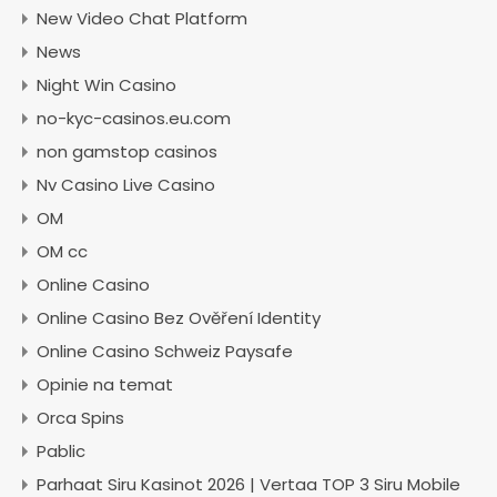
New Video Chat Platform
News
Night Win Casino
no-kyc-casinos.eu.com
non gamstop casinos
Nv Casino Live Casino
OM
OM cc
Online Casino
Online Casino Bez Ověření Identity
Online Casino Schweiz Paysafe
Opinie na temat
Orca Spins
Pablic
Parhaat Siru Kasinot 2026 | Vertaa TOP 3 Siru Mobile