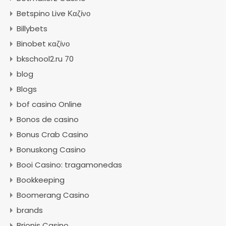
Betspino Live Καζίνο
Billybets
Binobet καζίνο
bkschool2.ru 70
blog
Blogs
bof casino Online
Bonos de casino
Bonus Crab Casino
Bonuskong Casino
Booi Casino: tragamonedas
Bookkeeping
Boomerang Casino
brands
Brionis Casino