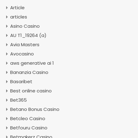
Article
articles
Asino Casino
AU T1_19264 (a)
Avia Masters
Avocasino
aws generative ai 1
Bananzia Casino
Basaribet
Best online casino
Bet365
Betano Bonus Casino
Betcleo Casino
Betfouru Casino
Betmakerz Casino