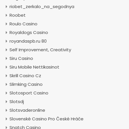
riobet_zerkalo_na_segodnya
Roobet
Roulo Casino
Royaldogs Casino
royandaspb.ru 80
Self Improvement, Creativity
Siru Casino
Siru Mobile Nettikasinot
Skrill Casino Cz
Slimking Casino
Slotosport Casino
Slotsdj
Slotsvaderonline
Slovenské Casino Pro České Hráče
Snatch Casino