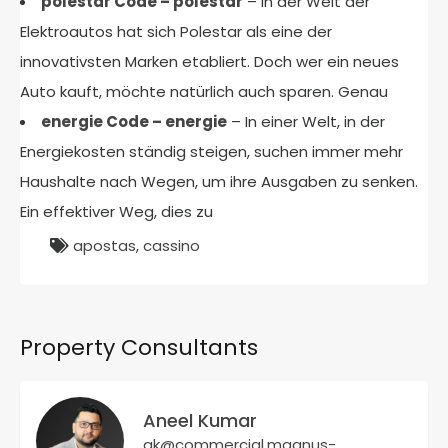
polestar Code – polestar
– In der Welt der
Elektroautos hat sich Polestar als eine der
innovativsten Marken etabliert. Doch wer ein neues
Auto kauft, möchte natürlich auch sparen. Genau
energie Code – energie
– In einer Welt, in der
Energiekosten ständig steigen, suchen immer mehr
Haushalte nach Wegen, um ihre Ausgaben zu senken.
Ein effektiver Weg, dies zu
apostas
,
cassino
Property Consultants
Aneel Kumar
ak@commercial.magnus-