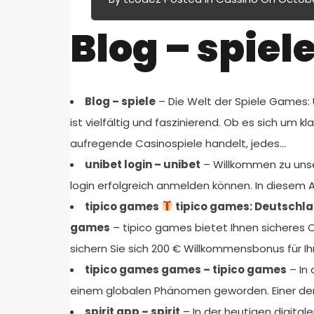
Blog – spiel
Blog – spiele
– Die Welt der Spiele Games:
ist vielfältig und faszinierend. Ob es sich um 
aufregende Casinospiele handelt, jedes…
unibet login – unibet
– Willkommen zu unse
login erfolgreich anmelden können. In diesem Art
tipico games
tipico games: Deutschlan
games
– tipico games bietet Ihnen sicheres 
sichern Sie sich 200 € Willkommensbonus für Ihr
tipico games games – tipico games
– In 
einem globalen Phänomen geworden. Einer der 
spirit app – spirit
– In der heutigen digital