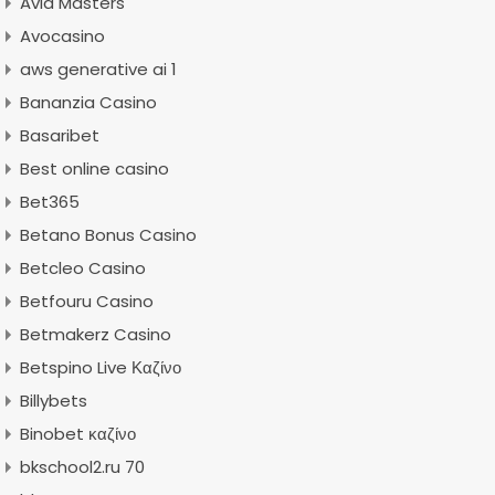
Avia Masters
Avocasino
aws generative ai 1
Bananzia Casino
Basaribet
Best online casino
Bet365
Betano Bonus Casino
Betcleo Casino
Betfouru Casino
Betmakerz Casino
Betspino Live Καζίνο
Billybets
Binobet καζίνο
bkschool2.ru 70