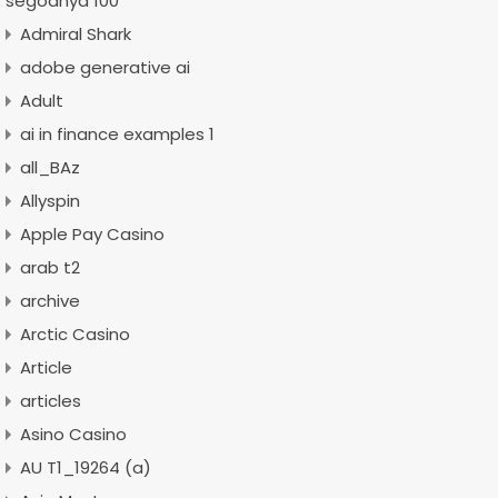
segodnya 100
Admiral Shark
adobe generative ai
Adult
ai in finance examples 1
all_BAz
Allyspin
Apple Pay Casino
arab t2
archive
Arctic Casino
Article
articles
Asino Casino
AU T1_19264 (a)