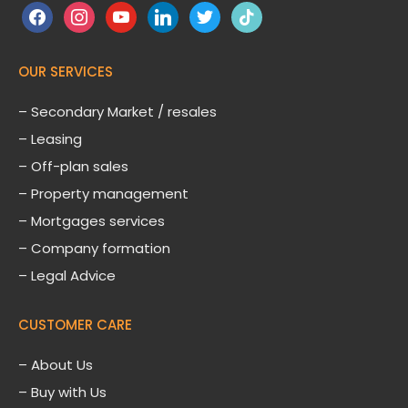
facebook
instagram
youtube
linkedin
twitter
tiktok
OUR SERVICES
– Secondary Market / resales
– Leasing
– Off-plan sales
– Property management
– Mortgages services
– Company formation
– Legal Advice
CUSTOMER CARE
–
About Us
– Buy with Us