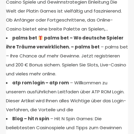
Casino Spiele und Gewinnstrategien Einleitung Die
Welt der Platin Games ist vielfältig und faszinierend.
Ob Anfänger oder Fortgeschrittene, das Online-
Casino bietet eine breite Palette an Spielen,…
palms bet
palms bet – Wo deutsche Spieler
ihre Träume verwirklichen. – palms bet
– palms bet
– Ihre Chance auf mehr Gewinne. Jetzt registrieren
und 200 € Bonus sichern. Spielen Sie Slots, Live-Casino
und vieles mehr online.
atp rom login – atp rom
– Willkommen zu
unserem ausführlichen Leitfaden über ATP ROM Login.
Dieser Artikel wird Ihnen alles Wichtige über das Login-
Verfahren, die Vorteile und die
Blog – hit n spin
– Hit N Spin Games: Die
beliebtesten Casinospiele und Tipps zum Gewinnen