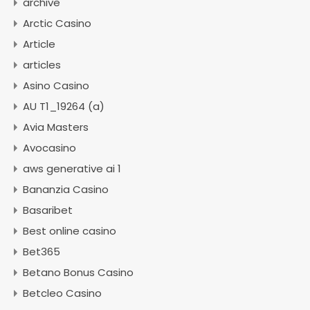
archive
Arctic Casino
Article
articles
Asino Casino
AU T1_19264 (a)
Avia Masters
Avocasino
aws generative ai 1
Bananzia Casino
Basaribet
Best online casino
Bet365
Betano Bonus Casino
Betcleo Casino