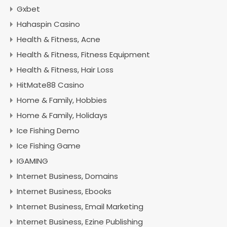
Gxbet
Hahaspin Casino
Health & Fitness, Acne
Health & Fitness, Fitness Equipment
Health & Fitness, Hair Loss
HitMate88 Casino
Home & Family, Hobbies
Home & Family, Holidays
Ice Fishing Demo
Ice Fishing Game
IGAMING
Internet Business, Domains
Internet Business, Ebooks
Internet Business, Email Marketing
Internet Business, Ezine Publishing