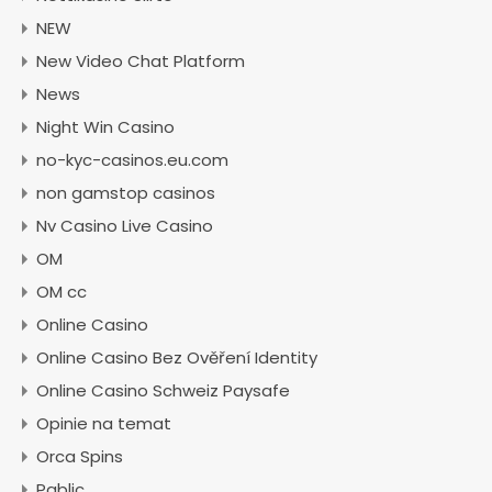
NEW
New Video Chat Platform
News
Night Win Casino
no-kyc-casinos.eu.com
non gamstop casinos
Nv Casino Live Casino
OM
OM cc
Online Casino
Online Casino Bez Ověření Identity
Online Casino Schweiz Paysafe
Opinie na temat
Orca Spins
Pablic