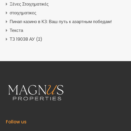
Ξένες Στοιχηματικές
στοιχηματικες
Пинап казино в КЗ: Ваш путь к азартным победам!
Текста
ТЗ 19038 АУ (2)
Follow us