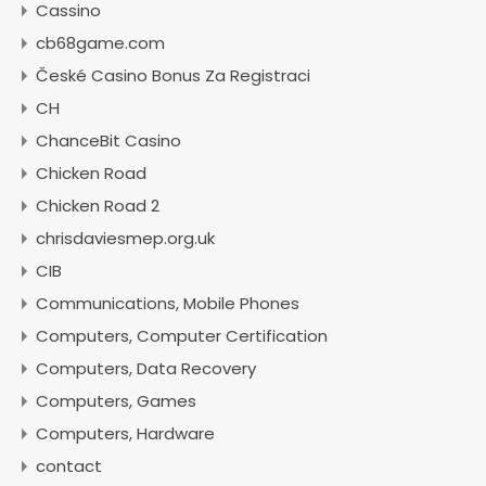
Cassino
cb68game.com
České Casino Bonus Za Registraci
CH
ChanceBit Casino
Chicken Road
Chicken Road 2
chrisdaviesmep.org.uk
CIB
Communications, Mobile Phones
Computers, Computer Certification
Computers, Data Recovery
Computers, Games
Computers, Hardware
contact