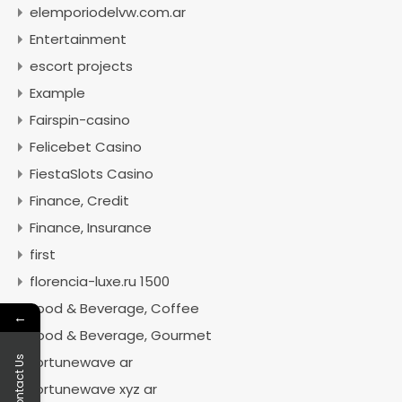
elemporiodelvw.com.ar
Entertainment
escort projects
Example
Fairspin-casino
Felicebet Casino
FiestaSlots Casino
Finance, Credit
Finance, Insurance
first
florencia-luxe.ru 1500
Food & Beverage, Coffee
←
Food & Beverage, Gourmet
fortunewave ar
Contact Us
fortunewave xyz ar