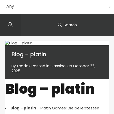
Any
Search
Blog – platin
By
tcodez
Posted in
Cassino
On
October 22,
2025
Blog – platin
Blog – platin
– Platin Games: Die beliebtesten