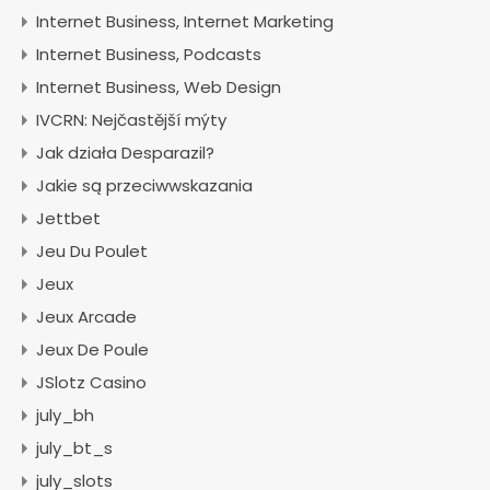
Internet Business, Internet Marketing
Internet Business, Podcasts
Internet Business, Web Design
IVCRN: Nejčastější mýty
Jak działa Desparazil?
Jakie są przeciwwskazania
Jettbet
Jeu Du Poulet
Jeux
Jeux Arcade
Jeux De Poule
JSlotz Casino
july_bh
july_bt_s
july_slots