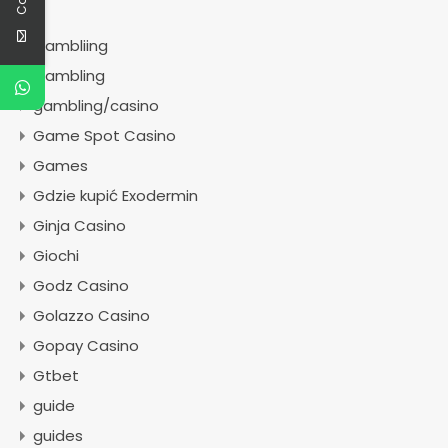
fr
Gambliing
Gambling
gambling/casino
Game Spot Casino
Games
Gdzie kupić Exodermin
Ginja Casino
Giochi
Godz Casino
Golazzo Casino
Gopay Casino
Gtbet
guide
guides