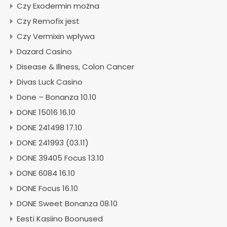
Czy Exodermin można
Czy Remofix jest
Czy Vermixin wpływa
Dazard Casino
Disease & Illness, Colon Cancer
Divas Luck Casino
Done – Bonanza 10.10
DONE 15016 16.10
DONE 241498 17.10
DONE 241993 (03.11)
DONE 39405 Focus 13.10
DONE 6084 16.10
DONE Focus 16.10
DONE Sweet Bonanza 08.10
Eesti Kasiino Boonused