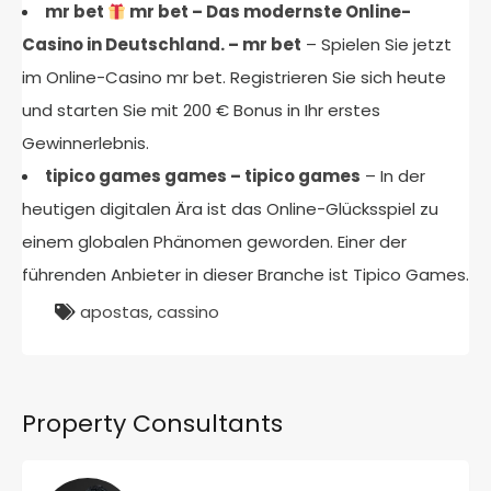
mr bet
mr bet – Das modernste Online-
Casino in Deutschland. – mr bet
– Spielen Sie jetzt
im Online-Casino mr bet. Registrieren Sie sich heute
und starten Sie mit 200 € Bonus in Ihr erstes
Gewinnerlebnis.
tipico games games – tipico games
– In der
heutigen digitalen Ära ist das Online-Glücksspiel zu
einem globalen Phänomen geworden. Einer der
führenden Anbieter in dieser Branche ist Tipico Games.
apostas
,
cassino
Property Consultants