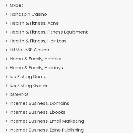
Gxbet
Hahaspin Casino
Health & Fitness, Acne
Health & Fitness, Fitness Equipment
Health & Fitness, Hair Loss
HitMate88 Casino
Home & Family, Hobbies
Home & Family, Holidays
Ice Fishing Demo
Ice Fishing Game
IGAMING
Internet Business, Domains
Internet Business, Ebooks
Internet Business, Email Marketing
Internet Business, Ezine Publishing