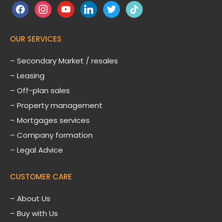
facebook
instagram
youtube
linkedin
twitter
tiktok
OUR SERVICES
– Secondary Market / resales
– Leasing
– Off-plan sales
– Property management
– Mortgages services
– Company formation
– Legal Advice
CUSTOMER CARE
–
About Us
– Buy with Us