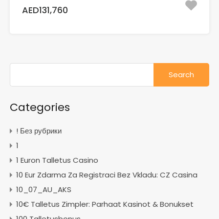
AED131,760
Search
for:
Categories
! Без рубрики
1
1 Euron Talletus Casino
10 Eur Zdarma Za Registraci Bez Vkladu: CZ Casina
10_07_AU_AKS
10€ Talletus Zimpler: Parhaat Kasinot & Bonukset
100 Talletusbonus