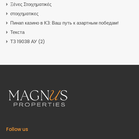
Ξένες Στοιχηματικές
στοιχηματικες
Пинап казино в КЗ: Ваш путь к азартным победам!
Текста
ТЗ 19038 АУ (2)
Follow us