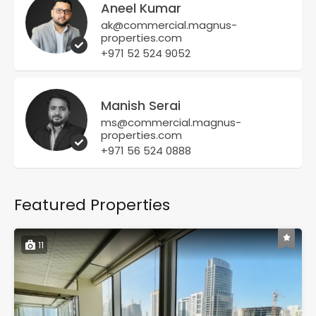
Aneel Kumar
ak@commercial.magnus-
properties.com
+971 52 524 9052
Manish Serai
ms@commercial.magnus-
properties.com
+971 56 524 0888
Featured Properties
11