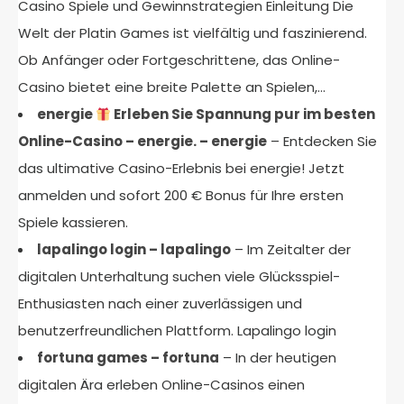
Casino Spiele und Gewinnstrategien Einleitung Die
Welt der Platin Games ist vielfältig und faszinierend.
Ob Anfänger oder Fortgeschrittene, das Online-
Casino bietet eine breite Palette an Spielen,…
energie
Erleben Sie Spannung pur im besten
Online-Casino – energie. – energie
– Entdecken Sie
das ultimative Casino-Erlebnis bei energie! Jetzt
anmelden und sofort 200 € Bonus für Ihre ersten
Spiele kassieren.
lapalingo login – lapalingo
– Im Zeitalter der
digitalen Unterhaltung suchen viele Glücksspiel-
Enthusiasten nach einer zuverlässigen und
benutzerfreundlichen Plattform. Lapalingo login
fortuna games – fortuna
– In der heutigen
digitalen Ära erleben Online-Casinos einen