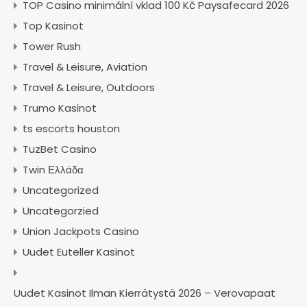
TOP Casino minimální vklad 100 Kč Paysafecard 2026
Top Kasinot
Tower Rush
Travel & Leisure, Aviation
Travel & Leisure, Outdoors
Trumo Kasinot
ts escorts houston
TuzBet Casino
Twin Ελλάδα
Uncategorized
Uncategorzied
Union Jackpots Casino
Uudet Euteller Kasinot
Uudet Kasinot Ilman Kierrätystä 2026 – Verovapaat