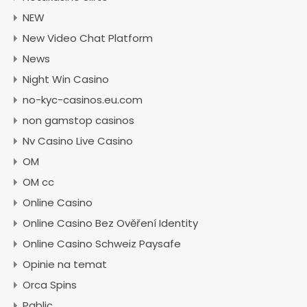
NEW
New Video Chat Platform
News
Night Win Casino
no-kyc-casinos.eu.com
non gamstop casinos
Nv Casino Live Casino
OM
OM cc
Online Casino
Online Casino Bez Ověření Identity
Online Casino Schweiz Paysafe
Opinie na temat
Orca Spins
Pablic