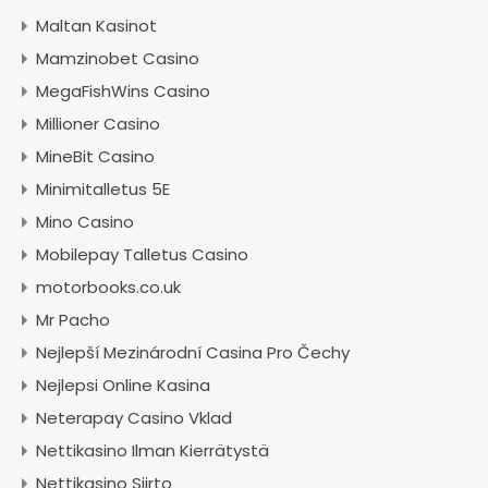
Maltan Kasinot
Mamzinobet Casino
MegaFishWins Casino
Millioner Casino
MineBit Casino
Minimitalletus 5E
Mino Casino
Mobilepay Talletus Casino
motorbooks.co.uk
Mr Pacho
Nejlepší Mezinárodní Casina Pro Čechy
Nejlepsi Online Kasina
Neterapay Casino Vklad
Nettikasino Ilman Kierrätystä
Nettikasino Siirto