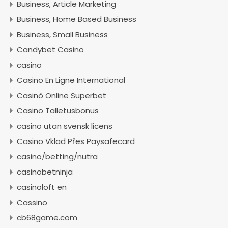
Business, Article Marketing
Business, Home Based Business
Business, Small Business
Candybet Casino
casino
Casino En Ligne International
Casinò Online Superbet
Casino Talletusbonus
casino utan svensk licens
Casino Vklad Přes Paysafecard
casino/betting/nutra
casinobetninja
casinoloft en
Cassino
cb68game.com