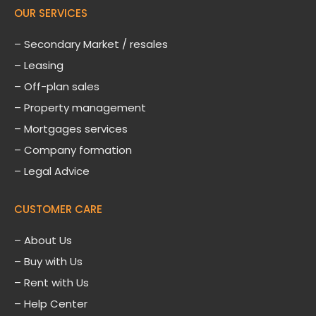
OUR SERVICES
– Secondary Market / resales
– Leasing
– Off-plan sales
– Property management
– Mortgages services
– Company formation
– Legal Advice
CUSTOMER CARE
–
About Us
– Buy with Us
– Rent with Us
– Help Center