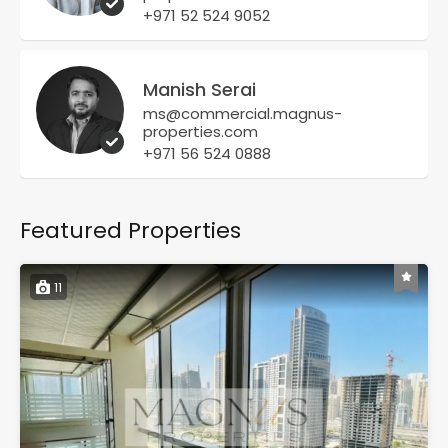
+971 52 524 9052
Manish Serai
ms@commercial.magnus-
properties.com
+971 56 524 0888
Featured Properties
11