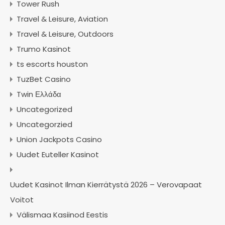
Tower Rush
Travel & Leisure, Aviation
Travel & Leisure, Outdoors
Trumo Kasinot
ts escorts houston
TuzBet Casino
Twin Ελλάδα
Uncategorized
Uncategorzied
Union Jackpots Casino
Uudet Euteller Kasinot
Uudet Kasinot Ilman Kierrätystä 2026 – Verovapaat
Voitot
Välismaa Kasiinod Eestis