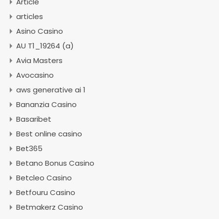
Article
articles
Asino Casino
AU T1_19264 (a)
Avia Masters
Avocasino
aws generative ai 1
Bananzia Casino
Basaribet
Best online casino
Bet365
Betano Bonus Casino
Betcleo Casino
Betfouru Casino
Betmakerz Casino