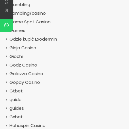
Gambling
gambling/casino
Game Spot Casino
Games
Gdzie kupić Exodermin
Ginja Casino
Giochi
Godz Casino
Golazzo Casino
Gopay Casino
Gtbet
guide
guides
Gxbet
Hahaspin Casino