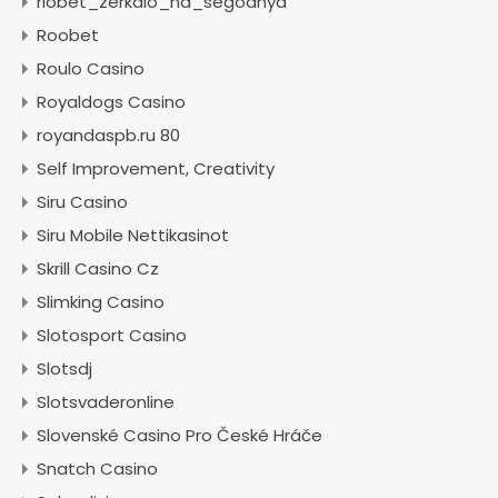
riobet_zerkalo_na_segodnya
Roobet
Roulo Casino
Royaldogs Casino
royandaspb.ru 80
Self Improvement, Creativity
Siru Casino
Siru Mobile Nettikasinot
Skrill Casino Cz
Slimking Casino
Slotosport Casino
Slotsdj
Slotsvaderonline
Slovenské Casino Pro České Hráče
Snatch Casino