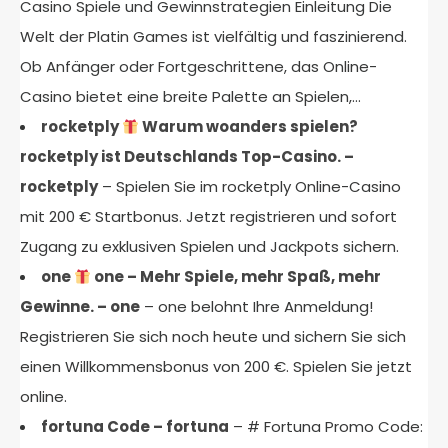
Casino Spiele und Gewinnstrategien Einleitung Die
Welt der Platin Games ist vielfältig und faszinierend.
Ob Anfänger oder Fortgeschrittene, das Online-
Casino bietet eine breite Palette an Spielen,…
rocketply
Warum woanders spielen?
rocketply ist Deutschlands Top-Casino. –
rocketply
– Spielen Sie im rocketply Online-Casino
mit 200 € Startbonus. Jetzt registrieren und sofort
Zugang zu exklusiven Spielen und Jackpots sichern.
one
one – Mehr Spiele, mehr Spaß, mehr
Gewinne. – one
– one belohnt Ihre Anmeldung!
Registrieren Sie sich noch heute und sichern Sie sich
einen Willkommensbonus von 200 €. Spielen Sie jetzt
online.
fortuna Code – fortuna
– # Fortuna Promo Code: