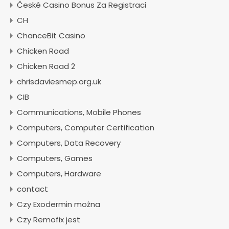
České Casino Bonus Za Registraci
CH
ChanceBit Casino
Chicken Road
Chicken Road 2
chrisdaviesmep.org.uk
CIB
Communications, Mobile Phones
Computers, Computer Certification
Computers, Data Recovery
Computers, Games
Computers, Hardware
contact
Czy Exodermin można
Czy Remofix jest