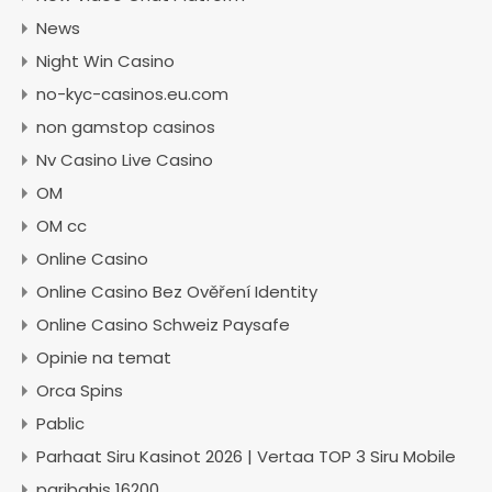
News
Night Win Casino
no-kyc-casinos.eu.com
non gamstop casinos
Nv Casino Live Casino
OM
OM cc
Online Casino
Online Casino Bez Ověření Identity
Online Casino Schweiz Paysafe
Opinie na temat
Orca Spins
Pablic
Parhaat Siru Kasinot 2026 | Vertaa TOP 3 Siru Mobile
paribahis 16200