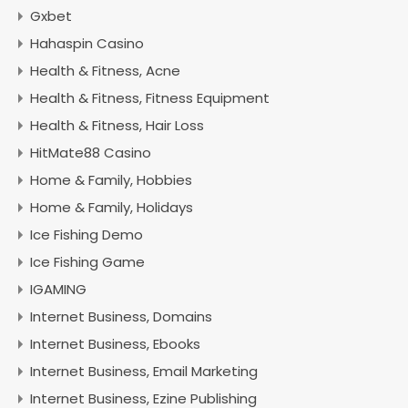
Gxbet
Hahaspin Casino
Health & Fitness, Acne
Health & Fitness, Fitness Equipment
Health & Fitness, Hair Loss
HitMate88 Casino
Home & Family, Hobbies
Home & Family, Holidays
Ice Fishing Demo
Ice Fishing Game
IGAMING
Internet Business, Domains
Internet Business, Ebooks
Internet Business, Email Marketing
Internet Business, Ezine Publishing