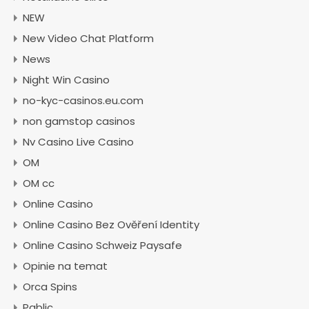
NEW
New Video Chat Platform
News
Night Win Casino
no-kyc-casinos.eu.com
non gamstop casinos
Nv Casino Live Casino
OM
OM cc
Online Casino
Online Casino Bez Ověření Identity
Online Casino Schweiz Paysafe
Opinie na temat
Orca Spins
Pablic