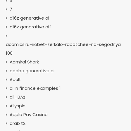
3
7
a16z generative ai
a16z generative ai 1
acomics.ru~riobet-zerkalo-rabotchee-na-segodnya
100
Admiral Shark
adobe generative ai
Adult
ai in finance examples 1
all_BAz
Allyspin
Apple Pay Casino
arab t2