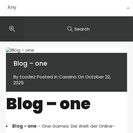
Any
Search
Blog – one
By
tcodez
Posted in
Cassino
On
October 22,
2025
Blog – one
Blog – one
– One Games: Die Welt der Online-