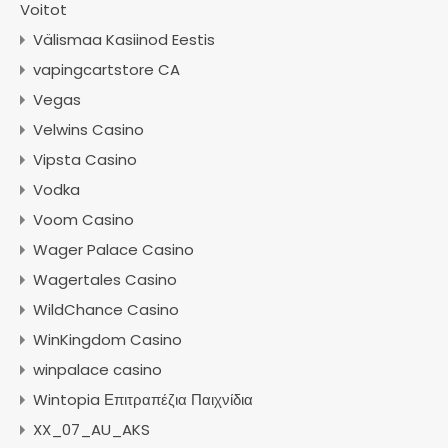
Voitot
Välismaa Kasiinod Eestis
vapingcartstore CA
Vegas
Velwins Casino
Vipsta Casino
Vodka
Voom Casino
Wager Palace Casino
Wagertales Casino
WildChance Casino
WinKingdom Casino
winpalace casino
Wintopia Επιτραπέζια Παιχνίδια
XX_07_AU_AKS