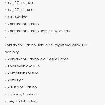
XX_07_ES_AKS
XX_07_IT_AKS
Yuki Casino
Zahraniční Casino
Zahraniční Casino Bonus Bez Vkladu
Zahraniční Casino Bonus Za Registraci 2026: TOP
Nabídky
Zahraniční Casino Pro České Hráče
zolotoyabloko.ru A
Zombillion Casino
Zota Bet
Zuluspins Casino
Επιλογές Cashout
Καζίνο Online 1win