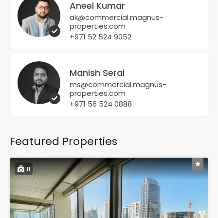
Aneel Kumar
ak@commercial.magnus-
properties.com
+971 52 524 9052
Manish Serai
ms@commercial.magnus-
properties.com
+971 56 524 0888
Featured Properties
11