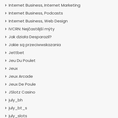
Internet Business, Internet Marketing
Internet Business, Podcasts
Internet Business, Web Design
IVCRN: Nejčastější mýty
Jak działa Desparazil?
Jakie są przeciwwskazania
Jettbet
Jeu Du Poulet
Jeux
Jeux Arcade
Jeux De Poule
JSlotz Casino
july_bh
july_bt_s
july_slots