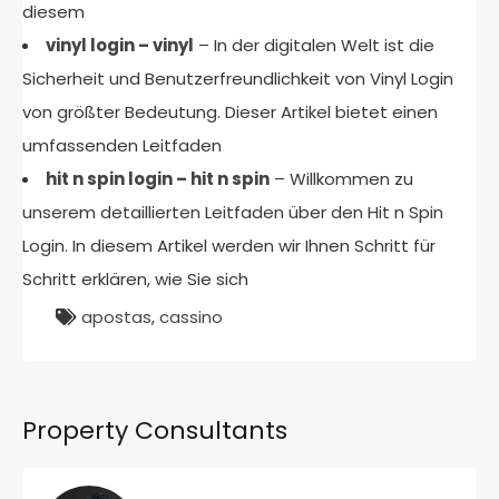
diesem
vinyl login – vinyl
– In der digitalen Welt ist die
Sicherheit und Benutzerfreundlichkeit von Vinyl Login
von größter Bedeutung. Dieser Artikel bietet einen
umfassenden Leitfaden
hit n spin login – hit n spin
– Willkommen zu
unserem detaillierten Leitfaden über den Hit n Spin
Login. In diesem Artikel werden wir Ihnen Schritt für
Schritt erklären, wie Sie sich
apostas
,
cassino
Property Consultants