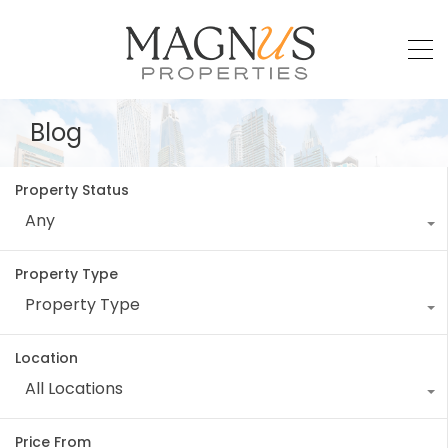
Blog
Property Status
Any
Property Type
Property Type
Location
All Locations
Price From