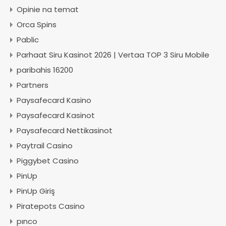
Opinie na temat
Orca Spins
Pablic
Parhaat Siru Kasinot 2026 | Vertaa TOP 3 Siru Mobile
paribahis 16200
Partners
Paysafecard Kasino
Paysafecard Kasinot
Paysafecard Nettikasinot
Paytrail Casino
Piggybet Casino
PinUp
PinUp Giriş
Piratepots Casino
pınco