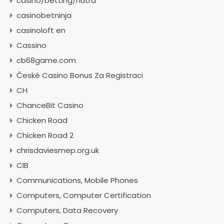
casino/betting/nutra
casinobetninja
casinoloft en
Cassino
cb68game.com
České Casino Bonus Za Registraci
CH
ChanceBit Casino
Chicken Road
Chicken Road 2
chrisdaviesmep.org.uk
CIB
Communications, Mobile Phones
Computers, Computer Certification
Computers, Data Recovery