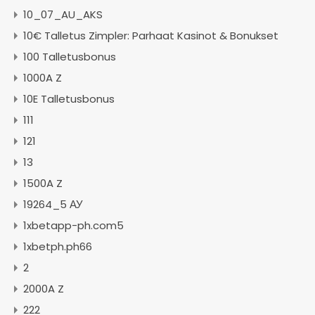
10_07_AU_AKS
10€ Talletus Zimpler: Parhaat Kasinot & Bonukset
100 Talletusbonus
1000A Z
10E Talletusbonus
111
121
13
1500A Z
19264_5 АУ
1xbetapp-ph.com5
1xbetph.ph66
2
2000A Z
222