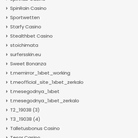
SpinRain Casino
Sportwetten
Starfy Casino
Stealthbet Casino
stoichimata
surfersskin.eu
Sweet Bonanza
t.memirror_1xbet_working
t.meofficial_site_1xbet_zerkalo
t.mesegodnya_1xbet
t.mesegodnya_1xbet_zerkalo
T2_19038 (3)
T3_19038 (4)
Talletusbonus Casino
Tesor Casino