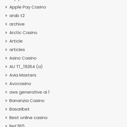
Apple Pay Casino
arab t2
archive
Arctic Casino
Article
articles
Asino Casino
AU T1_19264 (a)
Avia Masters
Avocasino
aws generative ai 1
Bananzia Casino
Basaribet
Best online casino
Bet365