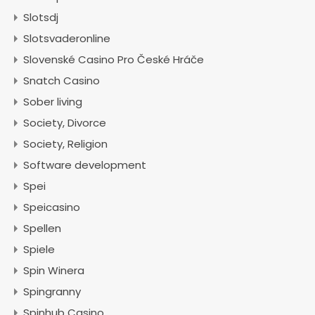
Slotsdj
Slotsvaderonline
Slovenské Casino Pro České Hráče
Snatch Casino
Sober living
Society, Divorce
Society, Religion
Software development
Spei
Speicasino
Spellen
Spiele
Spin Winera
Spingranny
Spinhub Casino