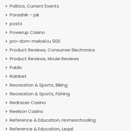
Politics, Current Events
Poradnik – jak
posts
Powerup Casino
pro-dom-mebel.ru 500
Product Reviews, Consumer Electronics
Product Reviews, Movie Reviews
Public
Rainbet
Recreation & Sports, Biking
Recreation & Sports, Fishing
Redracer Casino
Reelson Casino
Reference & Education, Homeschooling
Reference & Education, Legal