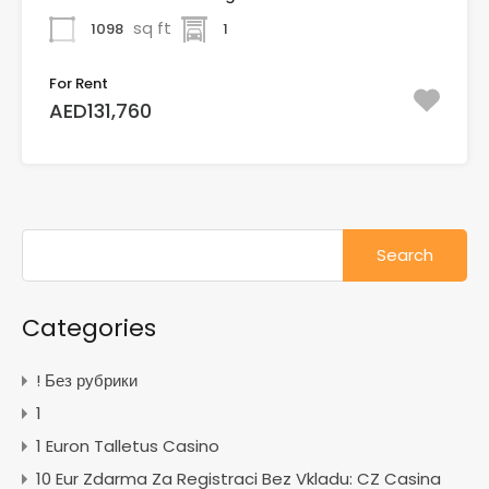
sq ft
1098
1
For Rent
AED131,760
Search
for:
Categories
! Без рубрики
1
1 Euron Talletus Casino
10 Eur Zdarma Za Registraci Bez Vkladu: CZ Casina