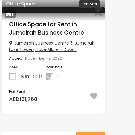
Office Space
For Rent
11
Office Space for Rent in
Jumeirah Business Centre
Jumeirah Business Centre 5. Jumeirah
Lake Towers, Lake Allure - Dubai.
Added:
November 12, 2022
Area
Parkings
sq ft
1098
1
For Rent
AED131,760
Search