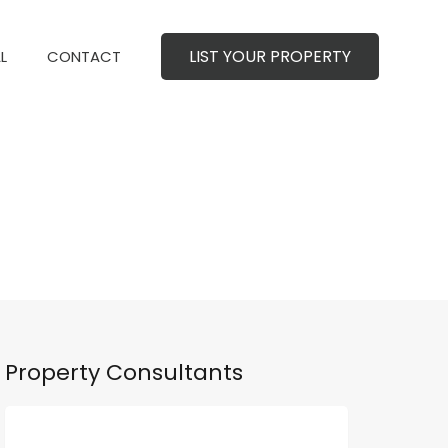
LIST YOUR PROPERTY
MERCIAL
CONTACT
LIST YOUR PROPERTY
L
CONTACT
Property Consultants