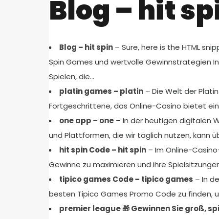
Blog – hit sp
Blog – hit spin
– Sure, here is the HTML sni
Spin Games und wertvolle Gewinnstrategien In 
Spielen, die…
platin games – platin
– Die Welt der Plati
Fortgeschrittene, das Online-Casino bietet ein
one app – one
– In der heutigen digitalen W
und Plattformen, die wir täglich nutzen, kann 
hit spin Code – hit spin
– Im Online-Casino-
Gewinne zu maximieren und ihre Spielsitzungen
tipico games Code – tipico games
– In de
besten Tipico Games Promo Code zu finden, um
premier league 🎁 Gewinnen Sie groß, spie