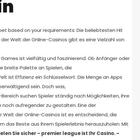
in
ppet based on your requirements: Die beliebtesten Hit
der Welt der Online-Casinos gibt es eine Vielzahl von
n Games ist vielfältig und faszinierend. Ob Anfänger oder
e breite Palette an Spielen, die
elt ist Effizienz ein Schlüsselwort. Die Menge an Apps
überwältigend sein. Doch was,
Bereich suchen Spieler ständig nach Möglichkeiten, ihre
 noch aufregender zu gestalten. Eine der
r Welt der Online-Casinos ist es entscheidend, die
 das Beste aus Ihrem Spielerlebnis herauszuholen. Mit
len Sie sicher – premier league ist Ihr Casino. –