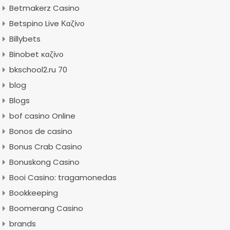
Betmakerz Casino
Betspino Live Καζίνο
Billybets
Binobet καζίνο
bkschool2.ru 70
blog
Blogs
bof casino Online
Bonos de casino
Bonus Crab Casino
Bonuskong Casino
Booi Casino: tragamonedas
Bookkeeping
Boomerang Casino
brands