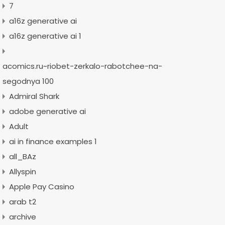
7
a16z generative ai
a16z generative ai 1
acomics.ru~riobet-zerkalo-rabotchee-na-
segodnya 100
Admiral Shark
adobe generative ai
Adult
ai in finance examples 1
all_BAz
Allyspin
Apple Pay Casino
arab t2
archive