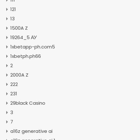
121
13
1500A Z
19264_5 АУ
1xbetapp-ph.com5
1xbetph.ph66
2
2000A Z
222
231
29black Casino
3
7
a16z generative ai