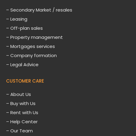
– Secondary Market / resales
– Leasing
– Off-plan sales
– Property management
– Mortgages services
– Company formation
– Legal Advice
CUSTOMER CARE
–
About Us
– Buy with Us
– Rent with Us
– Help Center
– Our Team