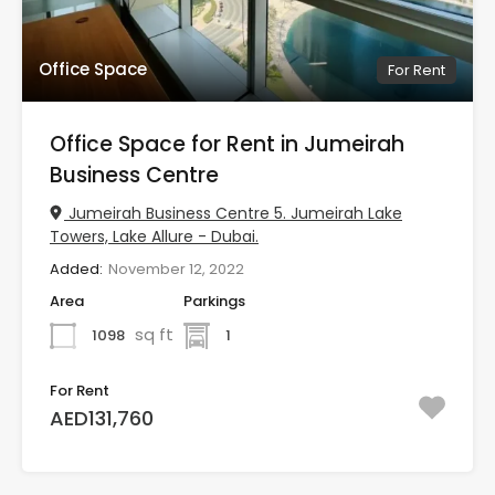
Office Space
For Rent
Office Space for Rent in Jumeirah
Business Centre
Jumeirah Business Centre 5. Jumeirah Lake
Towers, Lake Allure - Dubai.
Added:
November 12, 2022
Area
Parkings
sq ft
1098
1
For Rent
AED131,760