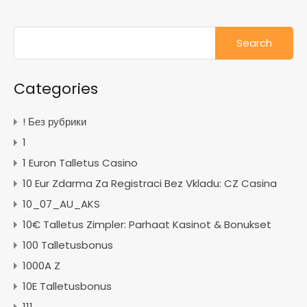
Search
for:
Categories
! Без рубрики
1
1 Euron Talletus Casino
10 Eur Zdarma Za Registraci Bez Vkladu: CZ Casina
10_07_AU_AKS
10€ Talletus Zimpler: Parhaat Kasinot & Bonukset
100 Talletusbonus
1000A Z
10E Talletusbonus
111