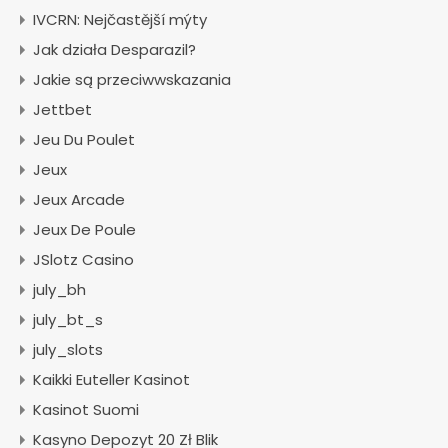
IVCRN: Nejčastější mýty
Jak działa Desparazil?
Jakie są przeciwwskazania
Jettbet
Jeu Du Poulet
Jeux
Jeux Arcade
Jeux De Poule
JSlotz Casino
july_bh
july_bt_s
july_slots
Kaikki Euteller Kasinot
Kasinot Suomi
Kasyno Depozyt 20 Zł Blik