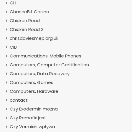
CH
ChanceBit Casino
Chicken Road
Chicken Road 2
chrisdaviesmep.org.uk
CIB
Communications, Mobile Phones
Computers, Computer Certification
Computers, Data Recovery
Computers, Games
Computers, Hardware
contact
Czy Exodermin można
Czy Remofix jest
Czy Vermixin wpływa