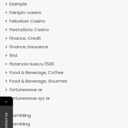
Example
Fairspin-casino
Felicebet Casino
FiestaSlots Casino
Finance, Credit
Finance, Insurance
first
florencia-luxe.ru 1500
Food & Beverage, Coffee
Food & Beverage, Gourmet
fortunewave ar
fortunewave xyz ar
←
fr
Gambliing
Contact Us
Gambling