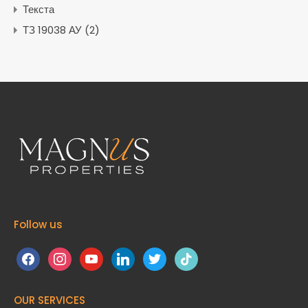
Текста
ТЗ 19038 АУ (2)
Follow us
facebook
instagram
youtube
linkedin
twitter
tiktok
OUR SERVICES