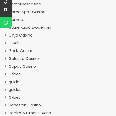
gambling/casino
Game Spot Casino
Games
Gdzie kupić Exodermin
Ginja Casino
Giochi
Godz Casino
Golazzo Casino
Gopay Casino
Gtbet
guide
guides
Gxbet
Hahaspin Casino
Health & Fitness, Acne