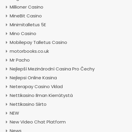
Millioner Casino
MineBit Casino
Minimitalletus 5E
Mino Casino
Mobilepay Talletus Casino
motorbooks.co.uk
Mr Pacho
Nejlepší Mezinárodní Casina Pro Čechy
Nejlepsi Online Kasina
Neterapay Casino Vklad
Nettikasino Ilman Kierrätystä
Nettikasino Siirto
NEW
New Video Chat Platform
News