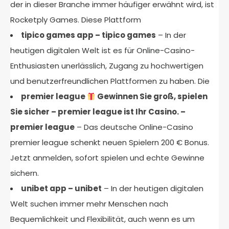
der in dieser Branche immer häufiger erwähnt wird, ist
Rocketply Games. Diese Plattform
tipico games app – tipico games
– In der
heutigen digitalen Welt ist es für Online-Casino-
Enthusiasten unerlässlich, Zugang zu hochwertigen
und benutzerfreundlichen Plattformen zu haben. Die
premier league
Gewinnen Sie groß, spielen
Sie sicher – premier league ist Ihr Casino. –
premier league
– Das deutsche Online-Casino
premier league schenkt neuen Spielern 200 € Bonus.
Jetzt anmelden, sofort spielen und echte Gewinne
sichern.
unibet app – unibet
– In der heutigen digitalen
Welt suchen immer mehr Menschen nach
Bequemlichkeit und Flexibilität, auch wenn es um