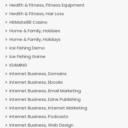
Health & Fitness, Fitness Equipment
Health & Fitness, Hair Loss
HitMate88 Casino
Home & Family, Hobbies
Home & Family, Holidays
Ice Fishing Demo
Ice Fishing Game
IGAMING
Internet Business, Domains
Internet Business, Ebooks
Internet Business, Email Marketing
Internet Business, Ezine Publishing
Internet Business, Internet Marketing
Internet Business, Podcasts
Internet Business, Web Design