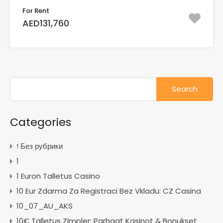
For Rent
AED131,760
Search
for:
Categories
! Без рубрики
1
1 Euron Talletus Casino
10 Eur Zdarma Za Registraci Bez Vkladu: CZ Casina
10_07_AU_AKS
10€ Talletus Zimpler: Parhaat Kasinot & Bonukset