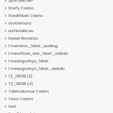
Sportwetten
Starfy Casino
Stealthbet Casino
stoichimata
surfersskin.eu
Sweet Bonanza
t.memirror_1xbet_working
t.meofficial_site_1xbet_zerkalo
t.mesegodnya_1xbet
t.mesegodnya_1xbet_zerkalo
T2_19038 (3)
T3_19038 (4)
Talletusbonus Casino
Tesor Casino
test