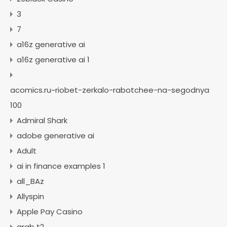
3
7
a16z generative ai
a16z generative ai 1
acomics.ru~riobet-zerkalo-rabotchee-na-segodnya
100
Admiral Shark
adobe generative ai
Adult
ai in finance examples 1
all_BAz
Allyspin
Apple Pay Casino
arab t2