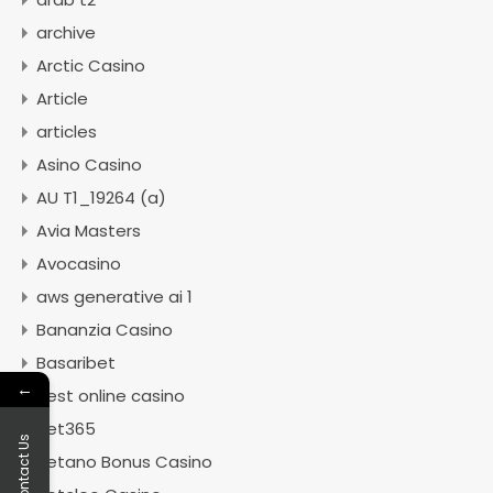
archive
Arctic Casino
Article
articles
Asino Casino
AU T1_19264 (a)
Avia Masters
Avocasino
aws generative ai 1
Bananzia Casino
Basaribet
←
Best online casino
Bet365
Contact Us
Betano Bonus Casino