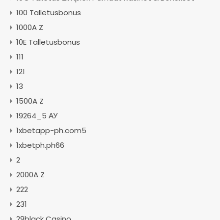
100 Talletusbonus
1000A Z
10E Talletusbonus
111
121
13
1500A Z
19264_5 АУ
1xbetapp-ph.com5
1xbetph.ph66
2
2000A Z
222
231
29black Casino