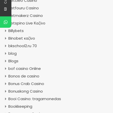
Betcleo Casino
Betfouru Casino
Betmakerz Casino
Betspino Live Καζίνο
Billybets
Binobet καζίνο
bkschool2.ru 70
blog
Blogs
bof casino Online
Bonos de casino
Bonus Crab Casino
Bonuskong Casino
Booi Casino: tragamonedas
Bookkeeping