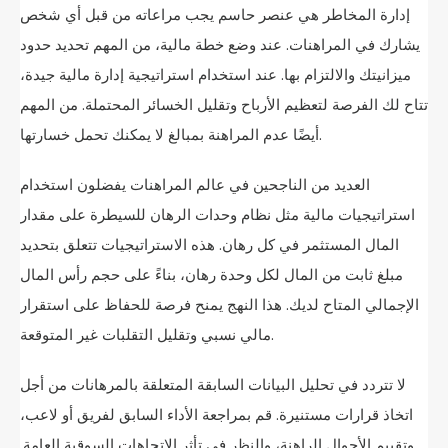
إدارة المخاطر هي عنصر حاسم يجب مراعاته من قبل أي شخص
يشارك في المراهنات. عند وضع خطة مالية، من المهم تحديد حدود
ميزانيتك والالتزام بها. عند استخدام استراتيجية إدارة مالية جيدة،
تتاح لك الفرصة لتعظيم الأرباح وتقليل الخسائر المحتملة. من المهم
أيضًا عدم المراهنة بمبالغ لا يمكنك تحمل خسارتها.
العديد من الناجحين في عالم المراهنات يفضلون استخدام
استراتيجيات مالية مثل نظام وحدات الرهان للسيطرة على مقدار
المال المستثمر في كل رهان. هذه الاستراتيجيات تتعلق بتحديد
مبلغ ثابت من المال لكل وحدة رهان، بناءً على حجم رأس المال
الإجمالي المتاح لديك. هذا النهج يمنح فرصة للحفاظ على استقرار
مالي نسبي وتقليل التقلبات غير المتوقعة.
لا تتردد في تحليل البيانات السابقة المتعلقة بالمرهانات من أجل
اتخاذ قرارات مستنيرة. قم بمراجعة الأداء السابق لفريق أو لاعب،
وتقييم الأحوال الراهنة، والنظر في تأثر الاتجاهات السوقية العامة.