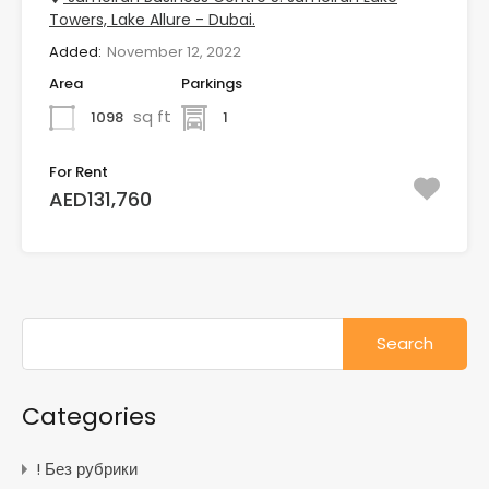
Towers, Lake Allure - Dubai.
Added:
November 12, 2022
Area
Parkings
sq ft
1098
1
For Rent
AED131,760
Search
for:
Categories
! Без рубрики