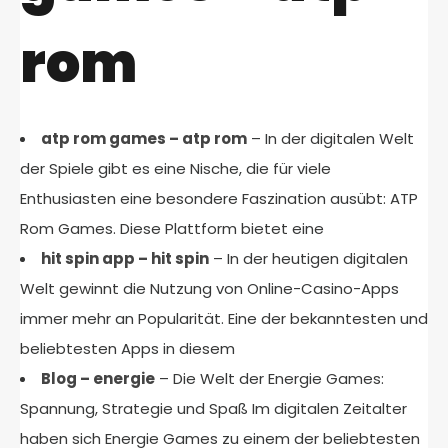
rom
atp rom games – atp rom
– In der digitalen Welt
der Spiele gibt es eine Nische, die für viele
Enthusiasten eine besondere Faszination ausübt: ATP
Rom Games. Diese Plattform bietet eine
hit spin app – hit spin
– In der heutigen digitalen
Welt gewinnt die Nutzung von Online-Casino-Apps
immer mehr an Popularität. Eine der bekanntesten und
beliebtesten Apps in diesem
Blog – energie
– Die Welt der Energie Games:
Spannung, Strategie und Spaß Im digitalen Zeitalter
haben sich Energie Games zu einem der beliebtesten