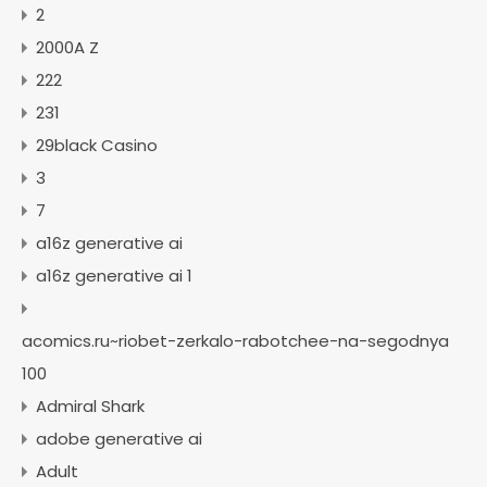
2
2000A Z
222
231
29black Casino
3
7
a16z generative ai
a16z generative ai 1
acomics.ru~riobet-zerkalo-rabotchee-na-segodnya
100
Admiral Shark
adobe generative ai
Adult