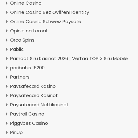
Online Casino
Online Casino Bez Ověření Identity
Online Casino Schweiz Paysafe
Opinie na temat
Orca Spins
Pablic
Parhaat Siru Kasinot 2026 | Vertaa TOP 3 Siru Mobile
paribahis 16200
Partners
Paysafecard Kasino
Paysafecard Kasinot
Paysafecard Nettikasinot
Paytrail Casino
Piggybet Casino
PinUp