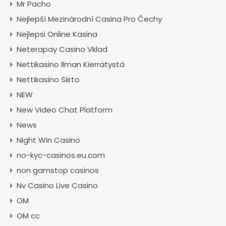
Mr Pacho
Nejlepší Mezinárodní Casina Pro Čechy
Nejlepsi Online Kasina
Neterapay Casino Vklad
Nettikasino Ilman Kierrätystä
Nettikasino Siirto
NEW
New Video Chat Platform
News
Night Win Casino
no-kyc-casinos.eu.com
non gamstop casinos
Nv Casino Live Casino
OM
OM cc