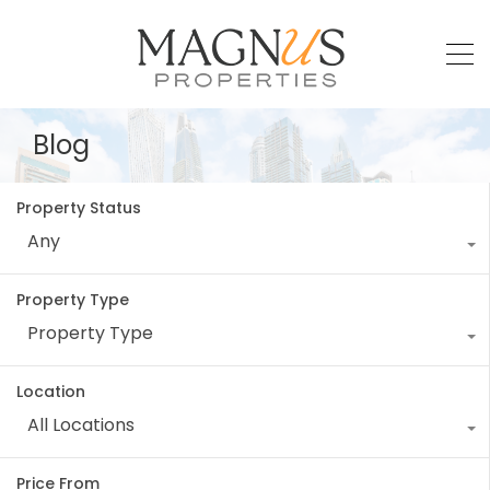
Blog
Property Status
Any
Property Type
Property Type
Location
All Locations
Price From