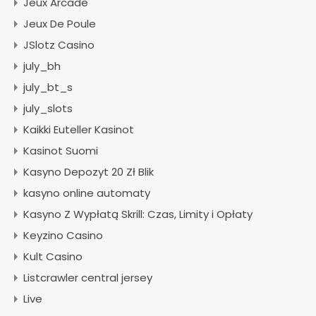
Jeux Arcade
Jeux De Poule
JSlotz Casino
july_bh
july_bt_s
july_slots
Kaikki Euteller Kasinot
Kasinot Suomi
Kasyno Depozyt 20 Zł Blik
kasyno online automaty
Kasyno Z Wypłatą Skrill: Czas, Limity i Opłaty
Keyzino Casino
Kult Casino
Listcrawler central jersey
Live