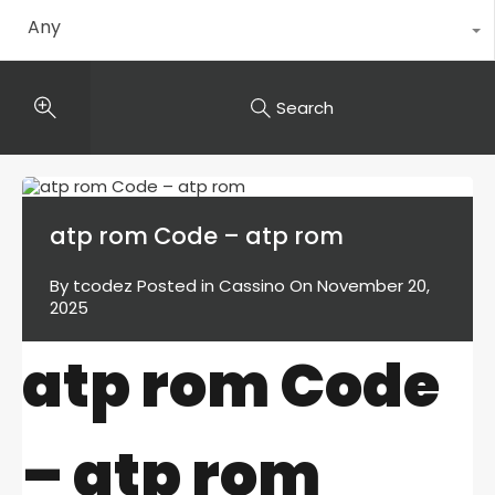
Any
Search
atp rom Code – atp rom
By
tcodez
Posted in
Cassino
On
November 20,
2025
atp rom Code
– atp rom