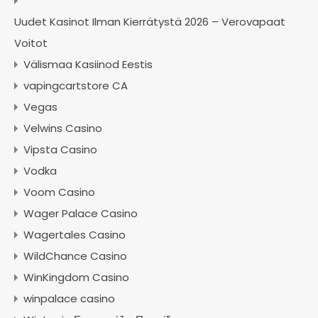
Uudet Kasinot Ilman Kierrätystä 2026 – Verovapaat
Voitot
Välismaa Kasiinod Eestis
vapingcartstore CA
Vegas
Velwins Casino
Vipsta Casino
Vodka
Voom Casino
Wager Palace Casino
Wagertales Casino
WildChance Casino
WinKingdom Casino
winpalace casino