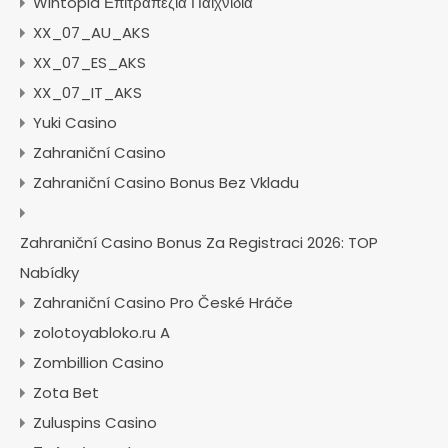
Wintopia Επιτραπέζια Παιχνίδια
XX_07_AU_AKS
XX_07_ES_AKS
XX_07_IT_AKS
Yuki Casino
Zahraniční Casino
Zahraniční Casino Bonus Bez Vkladu
Zahraniční Casino Bonus Za Registraci 2026: TOP
Nabídky
Zahraniční Casino Pro České Hráče
zolotoyabloko.ru A
Zombillion Casino
Zota Bet
Zuluspins Casino