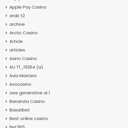
Apple Pay Casino
arab t2
archive
Arctic Casino
Article
articles
Asino Casino
AU T1_19264 (a)
Avia Masters
Avocasino
aws generative ai 1
Bananzia Casino
Basaribet
Best online casino
Bet365