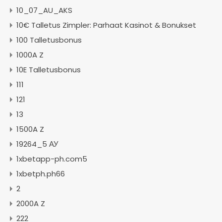
10_07_AU_AKS
10€ Talletus Zimpler: Parhaat Kasinot & Bonukset
100 Talletusbonus
1000A Z
10E Talletusbonus
111
121
13
1500A Z
19264_5 АУ
1xbetapp-ph.com5
1xbetph.ph66
2
2000A Z
222