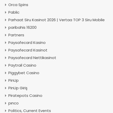
Orca Spins
Pablic
Parhaat Siru Kasinot 2026 | Vertaa TOP 3 Siru Mobile
paribahis 16200
Partners
Paysafecard Kasino
Paysafecard Kasinot
Paysafecard Nettikasinot
Paytrail Casino
Piggybet Casino
PinUp
PinUp Giriş
Piratepots Casino
pınco
Politics, Current Events