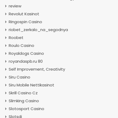
review
Revolut Kasinot
Ringospin Casino
riobet_zerkalo_na_segodnya
Roobet
Roulo Casino
Royaldogs Casino
royandaspb.ru 80
Self Improvement, Creativity
Siru Casino
Siru Mobile Nettikasinot
Skrill Casino Cz
Slimking Casino
Slotosport Casino
Slotsdj