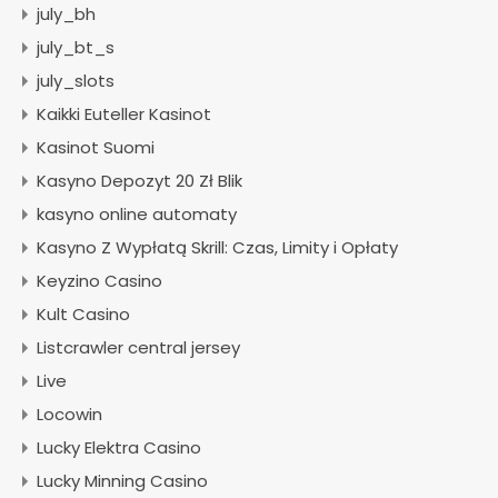
july_bh
july_bt_s
july_slots
Kaikki Euteller Kasinot
Kasinot Suomi
Kasyno Depozyt 20 Zł Blik
kasyno online automaty
Kasyno Z Wypłatą Skrill: Czas, Limity i Opłaty
Keyzino Casino
Kult Casino
Listcrawler central jersey
Live
Locowin
Lucky Elektra Casino
Lucky Minning Casino