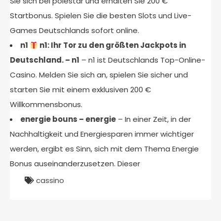
Sie sich bei polestar und erhalten Sie 200 €
Startbonus. Spielen Sie die besten Slots und Live-
Games Deutschlands sofort online.
n1
n1: Ihr Tor zu den größten Jackpots in
Deutschland. – n1
– n1 ist Deutschlands Top-Online-
Casino. Melden Sie sich an, spielen Sie sicher und
starten Sie mit einem exklusiven 200 €
Willkommensbonus.
energie bouns – energie
– In einer Zeit, in der
Nachhaltigkeit und Energiesparen immer wichtiger
werden, ergibt es Sinn, sich mit dem Thema Energie
Bonus auseinanderzusetzen. Dieser
cassino