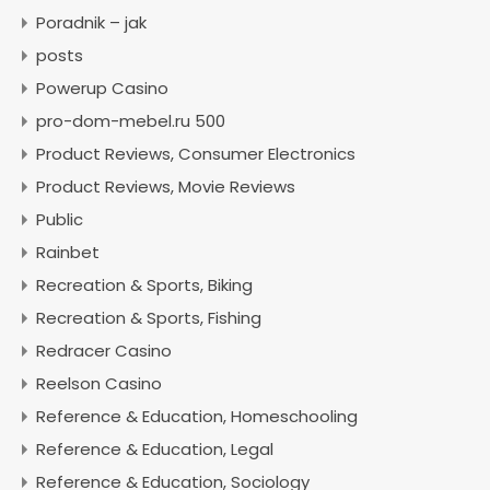
Poradnik – jak
posts
Powerup Casino
pro-dom-mebel.ru 500
Product Reviews, Consumer Electronics
Product Reviews, Movie Reviews
Public
Rainbet
Recreation & Sports, Biking
Recreation & Sports, Fishing
Redracer Casino
Reelson Casino
Reference & Education, Homeschooling
Reference & Education, Legal
Reference & Education, Sociology