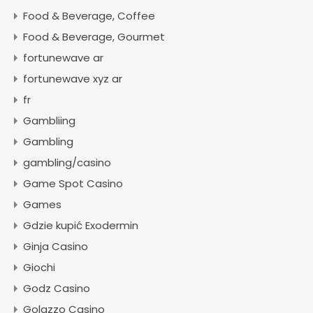
Food & Beverage, Coffee
Food & Beverage, Gourmet
fortunewave ar
fortunewave xyz ar
fr
Gambliing
Gambling
gambling/casino
Game Spot Casino
Games
Gdzie kupić Exodermin
Ginja Casino
Giochi
Godz Casino
Golazzo Casino