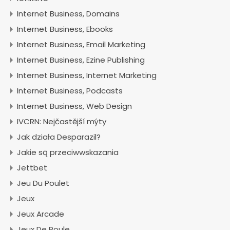
Internet Business, Domains
Internet Business, Ebooks
Internet Business, Email Marketing
Internet Business, Ezine Publishing
Internet Business, Internet Marketing
Internet Business, Podcasts
Internet Business, Web Design
IVCRN: Nejčastější mýty
Jak działa Desparazil?
Jakie są przeciwwskazania
Jettbet
Jeu Du Poulet
Jeux
Jeux Arcade
Jeux De Poule