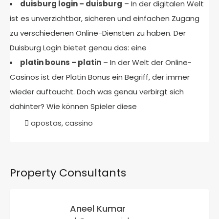
duisburg login – duisburg
– In der digitalen Welt
ist es unverzichtbar, sicheren und einfachen Zugang
zu verschiedenen Online-Diensten zu haben. Der
Duisburg Login bietet genau das: eine
platin bouns – platin
– In der Welt der Online-
Casinos ist der Platin Bonus ein Begriff, der immer
wieder auftaucht. Doch was genau verbirgt sich
dahinter? Wie können Spieler diese
apostas
,
cassino
Property Consultants
Aneel Kumar