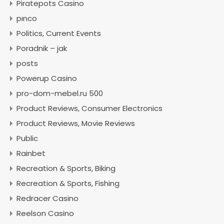
Piratepots Casino
pınco
Politics, Current Events
Poradnik – jak
posts
Powerup Casino
pro-dom-mebel.ru 500
Product Reviews, Consumer Electronics
Product Reviews, Movie Reviews
Public
Rainbet
Recreation & Sports, Biking
Recreation & Sports, Fishing
Redracer Casino
Reelson Casino