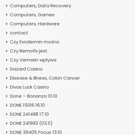
Computers, Data Recovery
Computers, Games
Computers, Hardware
contact
Czy Exodermin można
Czy Remofix jest
Czy Vermixin wpływa
Dazard Casino
Disease & Illness, Colon Cancer
Divas Luck Casino
Done – Bonanza 10.10
DONE 15016 16.10
DONE 241498 17.10
DONE 241993 (03.11)
DONE 39405 Focus 13.10