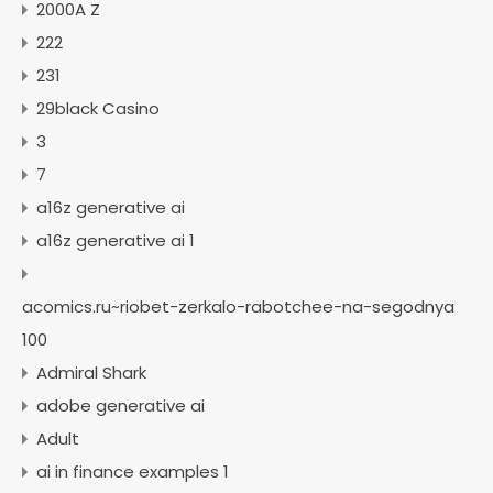
2000A Z
222
231
29black Casino
3
7
a16z generative ai
a16z generative ai 1
acomics.ru~riobet-zerkalo-rabotchee-na-segodnya
100
Admiral Shark
adobe generative ai
Adult
ai in finance examples 1