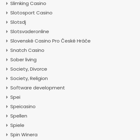
Slimking Casino
Slotosport Casino
Slotsdj
Slotsvaderonline
Slovenské Casino Pro České Hráče
Snatch Casino
Sober living
Society, Divorce
Society, Religion
Software development
Spei
Speicasino
Spellen
Spiele
Spin Winera