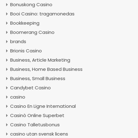
Bonuskong Casino
Booi Casino: tragamonedas
Bookkeeping
Boomerang Casino
brands
Brionis Casino
Business, Article Marketing
Business, Home Based Business
Business, Small Business
Candybet Casino
casino
Casino En Ligne International
Casinò Online Superbet
Casino Talletusbonus
casino utan svensk licens