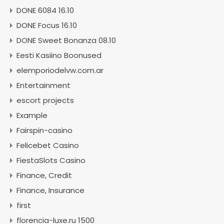
DONE 6084 16.10
DONE Focus 16.10
DONE Sweet Bonanza 08.10
Eesti Kasiino Boonused
elemporiodelvw.com.ar
Entertainment
escort projects
Example
Fairspin-casino
Felicebet Casino
FiestaSlots Casino
Finance, Credit
Finance, Insurance
first
florencia-luxe.ru 1500