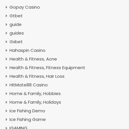
Gopay Casino
Gtbet
guide
guides
Gxbet
Hahaspin Casino
Health & Fitness, Acne
Health & Fitness, Fitness Equipment
Health & Fitness, Hair Loss
HitMate88 Casino
Home & Family, Hobbies
Home & Family, Holidays
Ice Fishing Demo
Ice Fishing Game
IGAMING