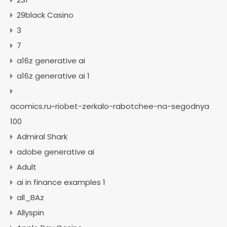
29black Casino
3
7
a16z generative ai
a16z generative ai 1
acomics.ru~riobet-zerkalo-rabotchee-na-segodnya
100
Admiral Shark
adobe generative ai
Adult
ai in finance examples 1
all_BAz
Allyspin