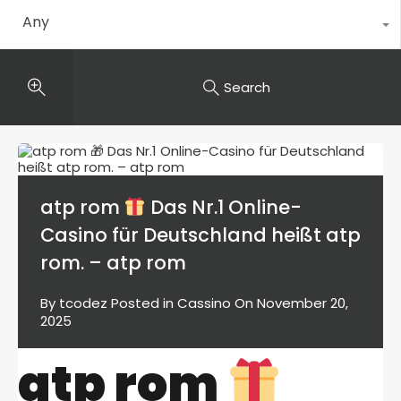
Any
Search
atp rom
Das Nr.1 Online-
Casino für Deutschland heißt atp
rom. – atp rom
By
tcodez
Posted in
Cassino
On
November 20,
2025
atp rom