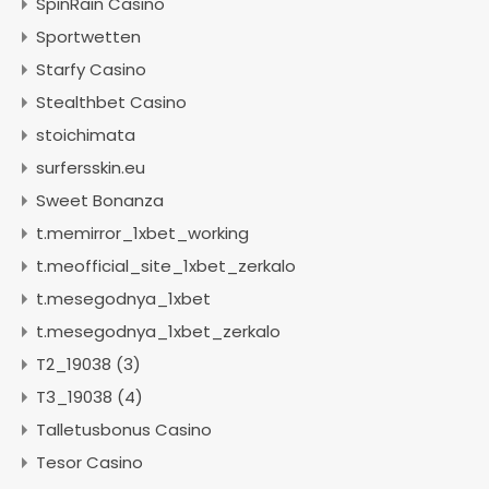
SpinRain Casino
Sportwetten
Starfy Casino
Stealthbet Casino
stoichimata
surfersskin.eu
Sweet Bonanza
t.memirror_1xbet_working
t.meofficial_site_1xbet_zerkalo
t.mesegodnya_1xbet
t.mesegodnya_1xbet_zerkalo
T2_19038 (3)
T3_19038 (4)
Talletusbonus Casino
Tesor Casino