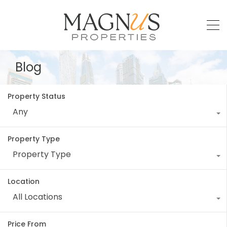
Blog
Property Status
Any
Property Type
Property Type
Location
All Locations
Price From