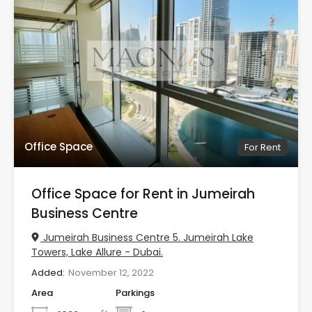
Office Space
For Rent
Office Space for Rent in Jumeirah
Business Centre
Jumeirah Business Centre 5. Jumeirah Lake
Towers, Lake Allure - Dubai.
Added:
November 12, 2022
Area
Parkings