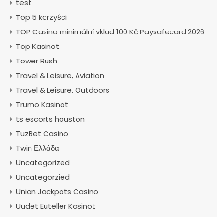
test
Top 5 korzyści
TOP Casino minimální vklad 100 Kč Paysafecard 2026
Top Kasinot
Tower Rush
Travel & Leisure, Aviation
Travel & Leisure, Outdoors
Trumo Kasinot
ts escorts houston
TuzBet Casino
Twin Ελλάδα
Uncategorized
Uncategorzied
Union Jackpots Casino
Uudet Euteller Kasinot