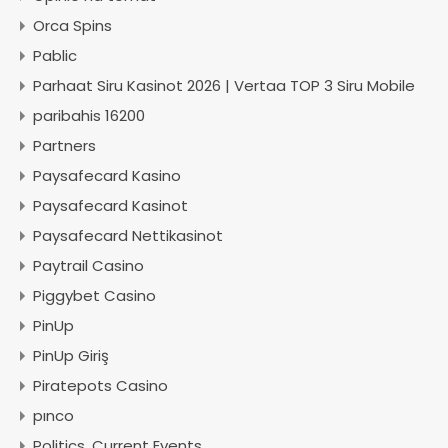
Orca Spins
Pablic
Parhaat Siru Kasinot 2026 | Vertaa TOP 3 Siru Mobile
paribahis 16200
Partners
Paysafecard Kasino
Paysafecard Kasinot
Paysafecard Nettikasinot
Paytrail Casino
Piggybet Casino
PinUp
PinUp Giriş
Piratepots Casino
pınco
Politics, Current Events