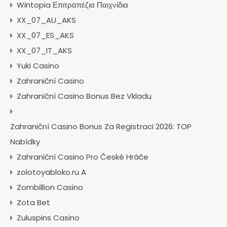
Wintopia Επιτραπέζια Παιχνίδια
XX_07_AU_AKS
XX_07_ES_AKS
XX_07_IT_AKS
Yuki Casino
Zahraniční Casino
Zahraniční Casino Bonus Bez Vkladu
Zahraniční Casino Bonus Za Registraci 2026: TOP
Nabídky
Zahraniční Casino Pro České Hráče
zolotoyabloko.ru A
Zombillion Casino
Zota Bet
Zuluspins Casino