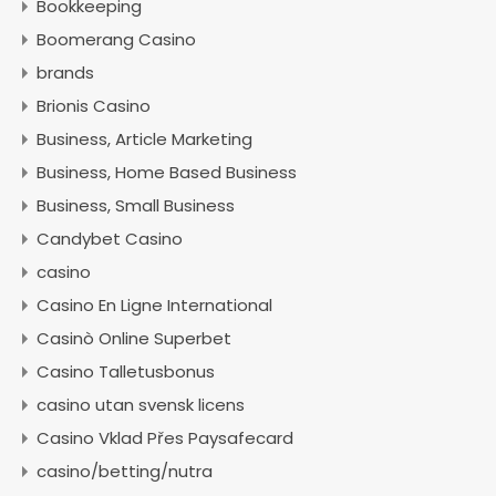
Bookkeeping
Boomerang Casino
brands
Brionis Casino
Business, Article Marketing
Business, Home Based Business
Business, Small Business
Candybet Casino
casino
Casino En Ligne International
Casinò Online Superbet
Casino Talletusbonus
casino utan svensk licens
Casino Vklad Přes Paysafecard
casino/betting/nutra