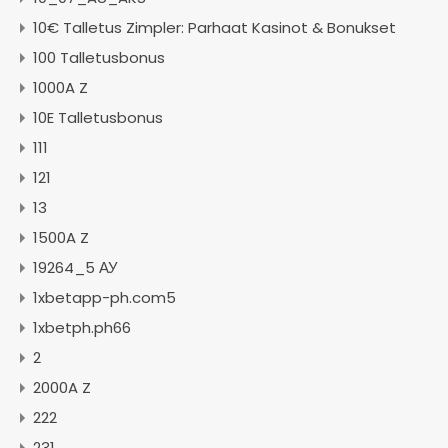
10€ Talletus Zimpler: Parhaat Kasinot & Bonukset
100 Talletusbonus
1000A Z
10E Talletusbonus
111
121
13
1500A Z
19264_5 АУ
1xbetapp-ph.com5
1xbetph.ph66
2
2000A Z
222
231