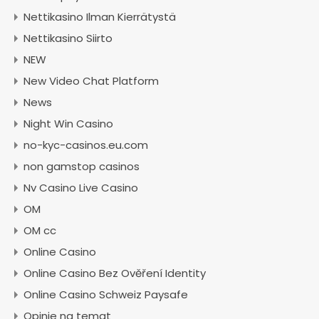
Nettikasino Ilman Kierrätystä
Nettikasino Siirto
NEW
New Video Chat Platform
News
Night Win Casino
no-kyc-casinos.eu.com
non gamstop casinos
Nv Casino Live Casino
OM
OM cc
Online Casino
Online Casino Bez Ověření Identity
Online Casino Schweiz Paysafe
Opinie na temat