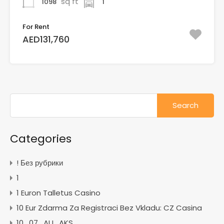
sq ft
1098
1
For Rent
AED131,760
Search
for:
Categories
! Без рубрики
1
1 Euron Talletus Casino
10 Eur Zdarma Za Registraci Bez Vkladu: CZ Casina
10_07_AU_AKS