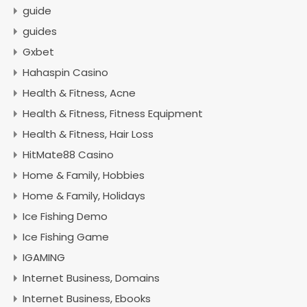
guide
guides
Gxbet
Hahaspin Casino
Health & Fitness, Acne
Health & Fitness, Fitness Equipment
Health & Fitness, Hair Loss
HitMate88 Casino
Home & Family, Hobbies
Home & Family, Holidays
Ice Fishing Demo
Ice Fishing Game
IGAMING
Internet Business, Domains
Internet Business, Ebooks