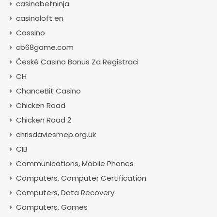
casinobetninja
casinoloft en
Cassino
cb68game.com
České Casino Bonus Za Registraci
CH
ChanceBit Casino
Chicken Road
Chicken Road 2
chrisdaviesmep.org.uk
CIB
Communications, Mobile Phones
Computers, Computer Certification
Computers, Data Recovery
Computers, Games