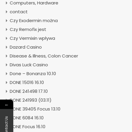
Computers, Hardware
contact
Czy Exodermin można
Czy Remofix jest
Czy Vermixin wpływa
Dazard Casino
Disease & Illness, Colon Cancer
Divas Luck Casino
Done – Bonanza 10.10
DONE 15016 16.10
DONE 241498 17.10
DONE 241993 (03.11)
←
DONE 39405 Focus 13.10
DONE 6084 16.10
Contact Us
DONE Focus 16.10