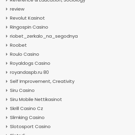
review
Revolut Kasinot
Ringospin Casino
riobet_zerkalo_na_segodnya
Roobet
Roulo Casino
Royaldogs Casino
royandaspb.ru 80
Self Improvement, Creativity
Siru Casino
Siru Mobile Nettikasinot
Skrill Casino Cz
Slimking Casino
Slotosport Casino