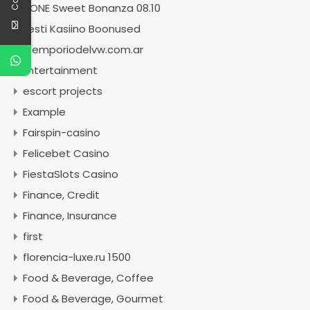
DONE Sweet Bonanza 08.10
Eesti Kasiino Boonused
elemporiodelvw.com.ar
Entertainment
escort projects
Example
Fairspin-casino
Felicebet Casino
FiestaSlots Casino
Finance, Credit
Finance, Insurance
first
florencia-luxe.ru 1500
Food & Beverage, Coffee
Food & Beverage, Gourmet