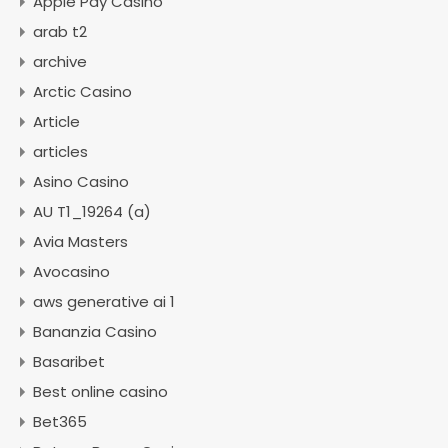
Apple Pay Casino
arab t2
archive
Arctic Casino
Article
articles
Asino Casino
AU T1_19264 (a)
Avia Masters
Avocasino
aws generative ai 1
Bananzia Casino
Basaribet
Best online casino
Bet365