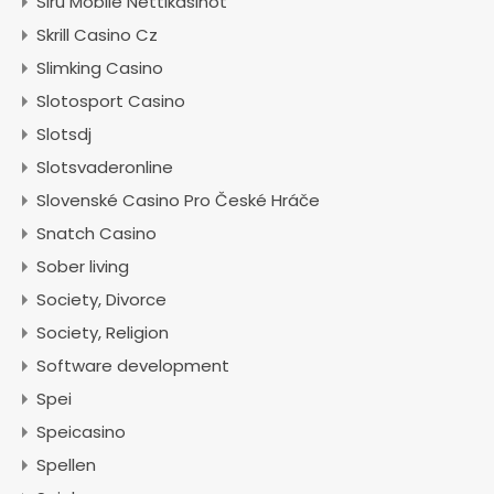
Siru Mobile Nettikasinot
Skrill Casino Cz
Slimking Casino
Slotosport Casino
Slotsdj
Slotsvaderonline
Slovenské Casino Pro České Hráče
Snatch Casino
Sober living
Society, Divorce
Society, Religion
Software development
Spei
Speicasino
Spellen