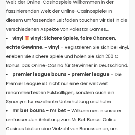
Welt der Online-Casinospiele Willkommen in der
faszinierenden Welt der Online-Casinospiele! In
diesem umfassenden Leitfaden tauchen wir tief in die
verschiedenen Aspekte von Polestar Games…
vinyl
vinyl: Sichere Spiele, faire Chancen,
echte Gewinne. – vinyl
– Registrieren Sie sich bei vinyl,
erleben Sie sichere Spiele und holen Sie sich 200 €
Bonus. Das Online-Casino für Gewinner in Deutschland.
premier league bouns – premier league
– Die
Premier League ist nicht nur eine der weltweit
renommiertesten Fußballligen, sondern auch ein
Synonym für exzellente Unterhaltung und hohe
mr bet bouns – mr bet
– Willkommen in unserer
umfassenden Anleitung zum Mr Bet Bonus. Online
Casinos bieten eine Vielzahl von Bonussen an, um