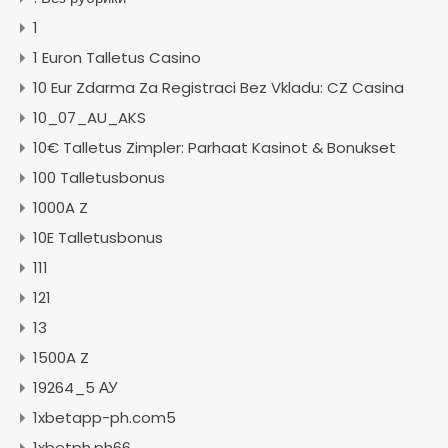
1
1 Euron Talletus Casino
10 Eur Zdarma Za Registraci Bez Vkladu: CZ Casina
10_07_AU_AKS
10€ Talletus Zimpler: Parhaat Kasinot & Bonukset
100 Talletusbonus
1000A Z
10E Talletusbonus
111
121
13
1500A Z
19264_5 АУ
1xbetapp-ph.com5
1xbetph.ph66