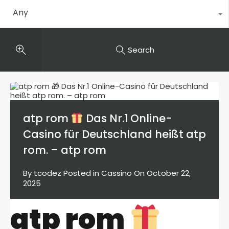
Any
Search
atp rom
Das Nr.1 Online-
Casino für Deutschland heißt atp
rom. – atp rom
By
tcodez
Posted in
Cassino
On
October 22,
2025
atp rom