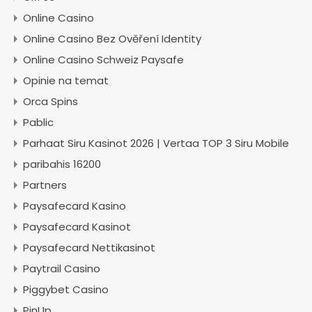
Online Casino
Online Casino Bez Ověření Identity
Online Casino Schweiz Paysafe
Opinie na temat
Orca Spins
Pablic
Parhaat Siru Kasinot 2026 | Vertaa TOP 3 Siru Mobile
paribahis 16200
Partners
Paysafecard Kasino
Paysafecard Kasinot
Paysafecard Nettikasinot
Paytrail Casino
Piggybet Casino
PinUp