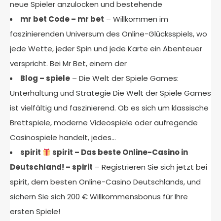
neue Spieler anzulocken und bestehende
mr bet Code – mr bet
– Willkommen im
faszinierenden Universum des Online-Glücksspiels, wo
jede Wette, jeder Spin und jede Karte ein Abenteuer
verspricht. Bei Mr Bet, einem der
Blog – spiele
– Die Welt der Spiele Games:
Unterhaltung und Strategie Die Welt der Spiele Games
ist vielfältig und faszinierend. Ob es sich um klassische
Brettspiele, moderne Videospiele oder aufregende
Casinospiele handelt, jedes…
spirit
spirit – Das beste Online-Casino in
Deutschland! – spirit
– Registrieren Sie sich jetzt bei
spirit, dem besten Online-Casino Deutschlands, und
sichern Sie sich 200 € Willkommensbonus für Ihre
ersten Spiele!