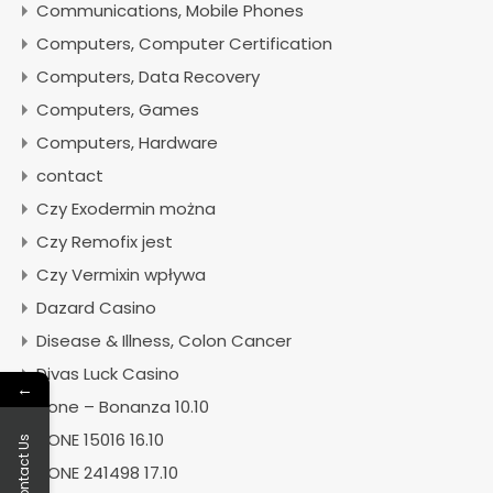
Communications, Mobile Phones
Computers, Computer Certification
Computers, Data Recovery
Computers, Games
Computers, Hardware
contact
Czy Exodermin można
Czy Remofix jest
Czy Vermixin wpływa
Dazard Casino
Disease & Illness, Colon Cancer
Divas Luck Casino
←
Done – Bonanza 10.10
DONE 15016 16.10
Contact Us
DONE 241498 17.10