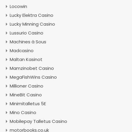
Locowin
Lucky Elektra Casino
Lucky Minning Casino
Lussurio Casino
Machines à Sous
Madcasino
Maltan Kasinot
Mamzinobet Casino
MegaFishWins Casino
Millioner Casino
MineBit Casino
Minimitalletus 5E
Mino Casino
Mobilepay Talletus Casino
motorbooks.co.uk