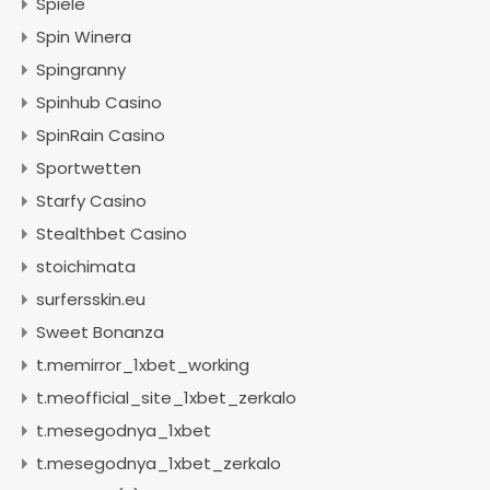
Spiele
Spin Winera
Spingranny
Spinhub Casino
SpinRain Casino
Sportwetten
Starfy Casino
Stealthbet Casino
stoichimata
surfersskin.eu
Sweet Bonanza
t.memirror_1xbet_working
t.meofficial_site_1xbet_zerkalo
t.mesegodnya_1xbet
t.mesegodnya_1xbet_zerkalo