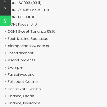
DONE 241993 (03.11)
DONE 39405 Focus 13.10
DONE 6084 16.10
DONE Focus 16.10
DONE Sweet Bonanza 08.10
Eesti Kasiino Boonused
elemporiodelvw.com.ar
Entertainment
escort projects
Example
Fairspin-casino
Felicebet Casino
FiestaSlots Casino
Finance, Credit
Finance, Insurance