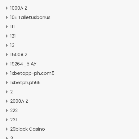
1000A Z
10E Talletusbonus
111
121
13
1500A Z
19264_5 АУ
1xbetapp-ph.com5
1xbetph.ph66
2
2000A Z
222
231
29black Casino
3