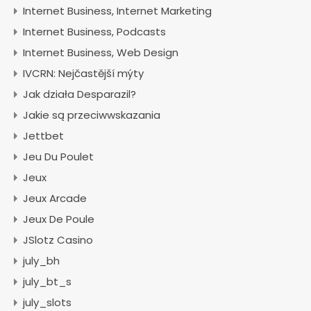
Internet Business, Internet Marketing
Internet Business, Podcasts
Internet Business, Web Design
IVCRN: Nejčastější mýty
Jak działa Desparazil?
Jakie są przeciwwskazania
Jettbet
Jeu Du Poulet
Jeux
Jeux Arcade
Jeux De Poule
JSlotz Casino
july_bh
july_bt_s
july_slots