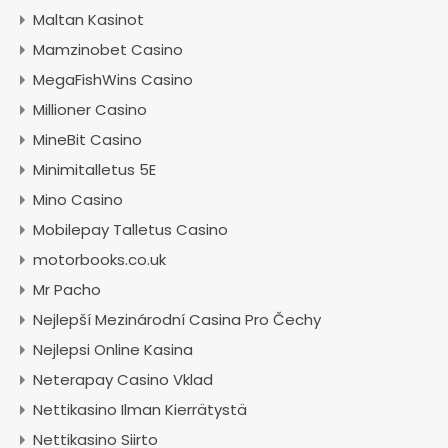
Maltan Kasinot
Mamzinobet Casino
MegaFishWins Casino
Millioner Casino
MineBit Casino
Minimitalletus 5E
Mino Casino
Mobilepay Talletus Casino
motorbooks.co.uk
Mr Pacho
Nejlepší Mezinárodní Casina Pro Čechy
Nejlepsi Online Kasina
Neterapay Casino Vklad
Nettikasino Ilman Kierrätystä
Nettikasino Siirto