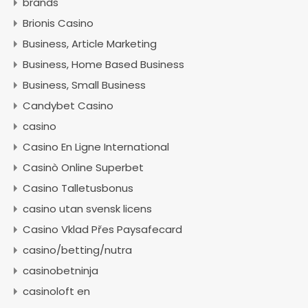
brands
Brionis Casino
Business, Article Marketing
Business, Home Based Business
Business, Small Business
Candybet Casino
casino
Casino En Ligne International
Casinò Online Superbet
Casino Talletusbonus
casino utan svensk licens
Casino Vklad Přes Paysafecard
casino/betting/nutra
casinobetninja
casinoloft en