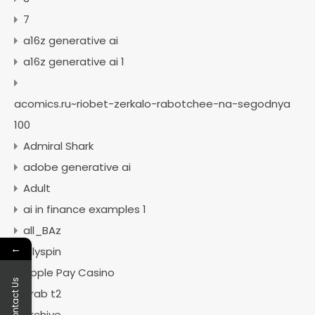
7
a16z generative ai
a16z generative ai 1
acomics.ru~riobet-zerkalo-rabotchee-na-segodnya
100
Admiral Shark
adobe generative ai
Adult
ai in finance examples 1
all_BAz
←
Allyspin
Apple Pay Casino
Contact Us
arab t2
archive