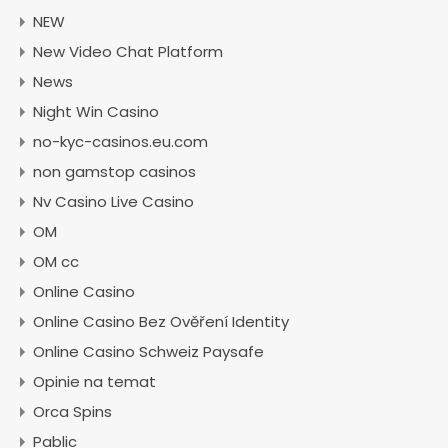
NEW
New Video Chat Platform
News
Night Win Casino
no-kyc-casinos.eu.com
non gamstop casinos
Nv Casino Live Casino
OM
OM cc
Online Casino
Online Casino Bez Ověření Identity
Online Casino Schweiz Paysafe
Opinie na temat
Orca Spins
Pablic