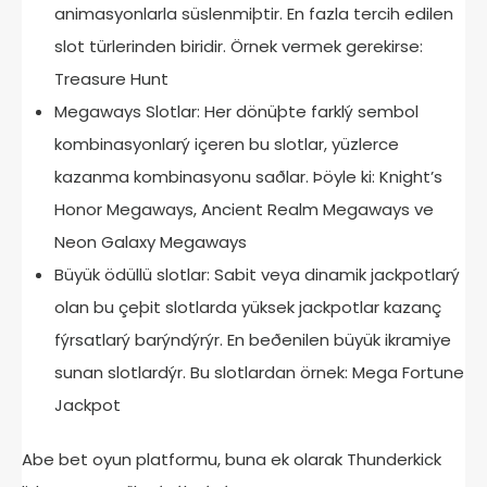
animasyonlarla süslenmiþtir. En fazla tercih edilen
slot türlerinden biridir. Örnek vermek gerekirse:
Treasure Hunt
Megaways Slotlar: Her dönüþte farklý sembol
kombinasyonlarý içeren bu slotlar, yüzlerce
kazanma kombinasyonu saðlar. Þöyle ki: Knight’s
Honor Megaways, Ancient Realm Megaways ve
Neon Galaxy Megaways
Büyük ödüllü slotlar: Sabit veya dinamik jackpotlarý
olan bu çeþit slotlarda yüksek jackpotlar kazanç
fýrsatlarý barýndýrýr. En beðenilen büyük ikramiye
sunan slotlardýr. Bu slotlardan örnek: Mega Fortune
Jackpot
Abe bet oyun platformu, buna ek olarak Thunderkick