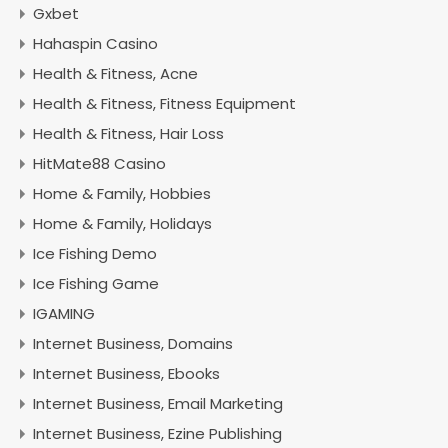
Gxbet
Hahaspin Casino
Health & Fitness, Acne
Health & Fitness, Fitness Equipment
Health & Fitness, Hair Loss
HitMate88 Casino
Home & Family, Hobbies
Home & Family, Holidays
Ice Fishing Demo
Ice Fishing Game
IGAMING
Internet Business, Domains
Internet Business, Ebooks
Internet Business, Email Marketing
Internet Business, Ezine Publishing