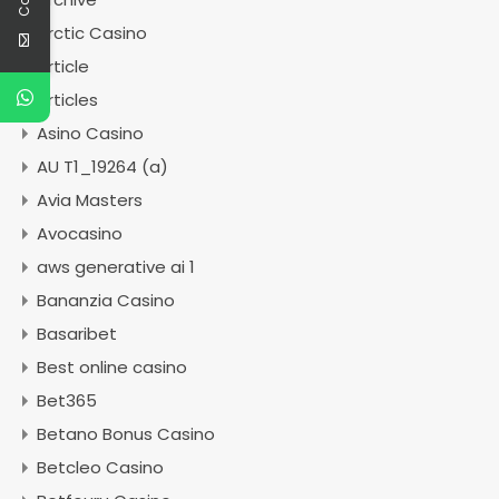
Arctic Casino
Article
articles
Asino Casino
AU T1_19264 (a)
Avia Masters
Avocasino
aws generative ai 1
Bananzia Casino
Basaribet
Best online casino
Bet365
Betano Bonus Casino
Betcleo Casino