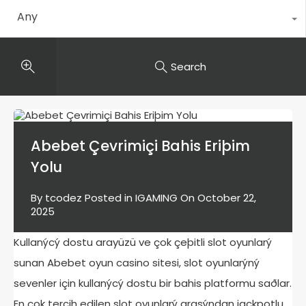
Any
Search
Abebet Çevrimiçi Bahis Eriþim
Yolu
By
tcodez
Posted in
IGAMING
On
October 22,
2025
Kullanýcý dostu arayüzü ve çok çeþitli slot oyunlarý
sunan Abebet oyun casino sitesi, slot oyunlarýný
sevenler için kullanýcý dostu bir bahis platformu saðlar.
En çok tercih edilen slot oyunlarý arasýndan jackpotlu