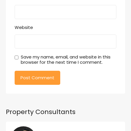
Website
Save my name, email, and website in this
browser for the next time I comment.
Property Consultants