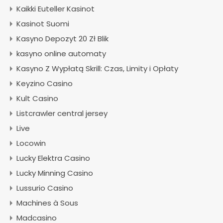
Kaikki Euteller Kasinot
Kasinot Suomi
Kasyno Depozyt 20 Zł Blik
kasyno online automaty
Kasyno Z Wypłatą Skrill: Czas, Limity i Opłaty
Keyzino Casino
Kult Casino
Listcrawler central jersey
Live
Locowin
Lucky Elektra Casino
Lucky Minning Casino
Lussurio Casino
Machines à Sous
Madcasino