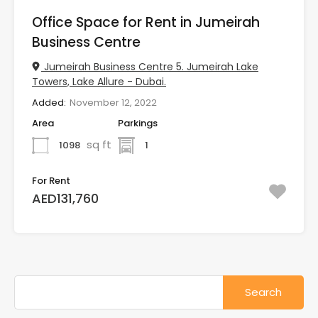
Office Space for Rent in Jumeirah
Business Centre
Jumeirah Business Centre 5. Jumeirah Lake
Towers, Lake Allure - Dubai.
Added:
November 12, 2022
Area
Parkings
sq ft
1098
1
For Rent
AED131,760
Search
for: