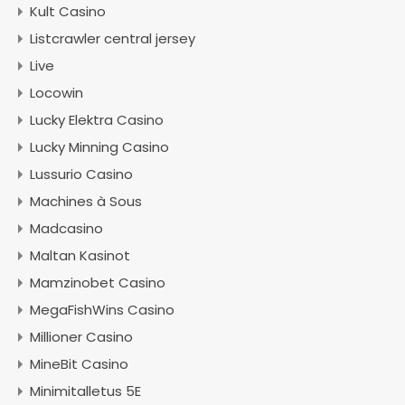
Kult Casino
Listcrawler central jersey
Live
Locowin
Lucky Elektra Casino
Lucky Minning Casino
Lussurio Casino
Machines à Sous
Madcasino
Maltan Kasinot
Mamzinobet Casino
MegaFishWins Casino
Millioner Casino
MineBit Casino
Minimitalletus 5E