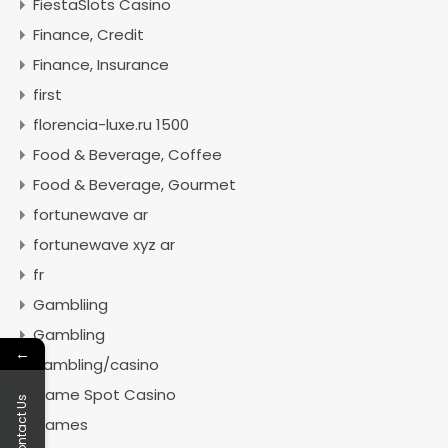
FiestaSlots Casino
Finance, Credit
Finance, Insurance
first
florencia-luxe.ru 1500
Food & Beverage, Coffee
Food & Beverage, Gourmet
fortunewave ar
fortunewave xyz ar
fr
Gambliing
Gambling
←
gambling/casino
Game Spot Casino
Contact Us
Games