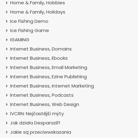
Home & Family, Hobbies
Home & Family, Holidays
Ice Fishing Demo
Ice Fishing Game
IGAMING
Internet Business, Domains
Internet Business, Ebooks
Internet Business, Email Marketing
Internet Business, Ezine Publishing
Internet Business, Internet Marketing
Internet Business, Podcasts
Internet Business, Web Design
IVCRN: Nejčastější mýty
Jak działa Desparazil?
Jakie są przeciwwskazania