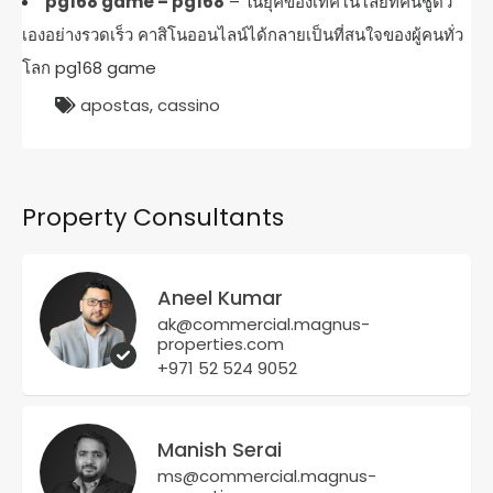
pg168 game – pg168
– ในยุคของเทคโนโลยีที่คืนชูตัว
เองอย่างรวดเร็ว คาสิโนออนไลน์ได้กลายเป็นที่สนใจของผู้คนทั่ว
โลก pg168 game
apostas
,
cassino
Property Consultants
Aneel Kumar
ak@commercial.magnus-
properties.com
+971 52 524 9052
Manish Serai
ms@commercial.magnus-