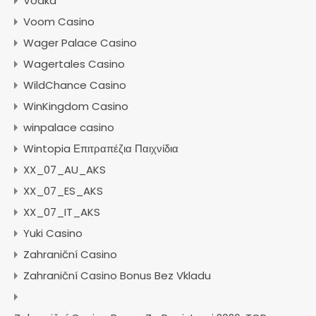
Vodka
Voom Casino
Wager Palace Casino
Wagertales Casino
WildChance Casino
WinKingdom Casino
winpalace casino
Wintopia Επιτραπέζια Παιχνίδια
XX_07_AU_AKS
XX_07_ES_AKS
XX_07_IT_AKS
Yuki Casino
Zahraniční Casino
Zahraniční Casino Bonus Bez Vkladu