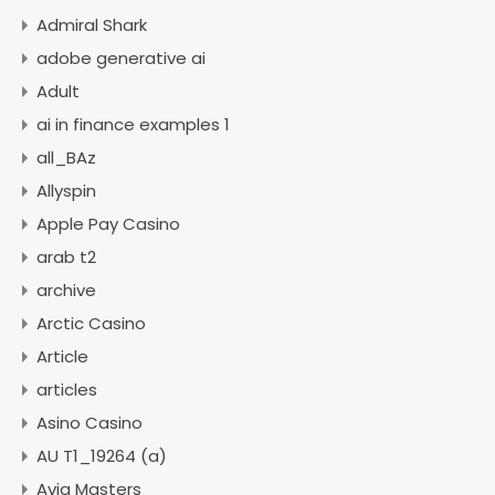
Admiral Shark
adobe generative ai
Adult
ai in finance examples 1
all_BAz
Allyspin
Apple Pay Casino
arab t2
archive
Arctic Casino
Article
articles
Asino Casino
AU T1_19264 (a)
Avia Masters