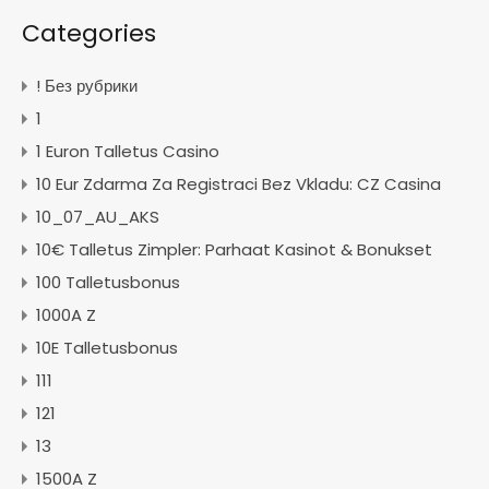
Categories
! Без рубрики
1
1 Euron Talletus Casino
10 Eur Zdarma Za Registraci Bez Vkladu: CZ Casina
10_07_AU_AKS
10€ Talletus Zimpler: Parhaat Kasinot & Bonukset
100 Talletusbonus
1000A Z
10E Talletusbonus
111
121
13
1500A Z