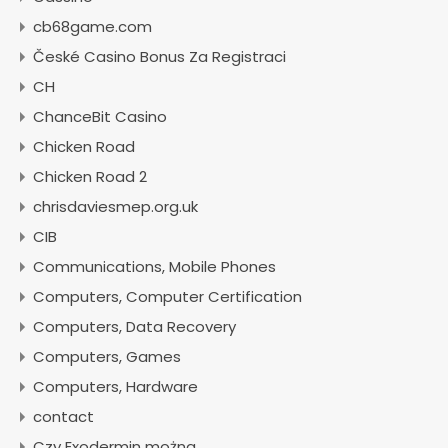
cb68game.com
České Casino Bonus Za Registraci
CH
ChanceBit Casino
Chicken Road
Chicken Road 2
chrisdaviesmep.org.uk
CIB
Communications, Mobile Phones
Computers, Computer Certification
Computers, Data Recovery
Computers, Games
Computers, Hardware
contact
Czy Exodermin można