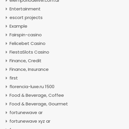
elemporiodelvw.com.ar
Entertainment
escort projects
Example
Fairspin-casino
Felicebet Casino
FiestaSlots Casino
Finance, Credit
Finance, Insurance
first
florencia-luxe.ru 1500
Food & Beverage, Coffee
Food & Beverage, Gourmet
fortunewave ar
fortunewave xyz ar