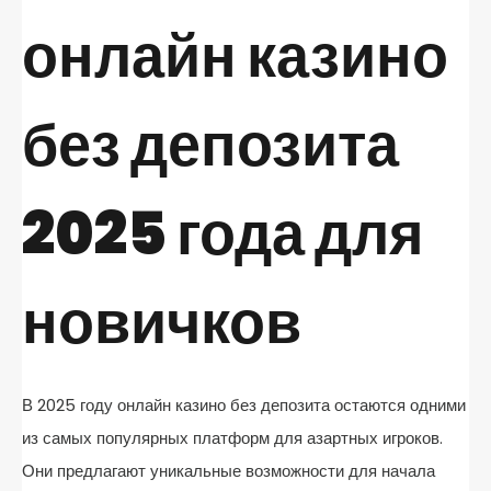
онлайн казино
без депозита
2025 года для
новичков
В 2025 году онлайн казино без депозита остаются одними
из самых популярных платформ для азартных игроков.
Они предлагают уникальные возможности для начала