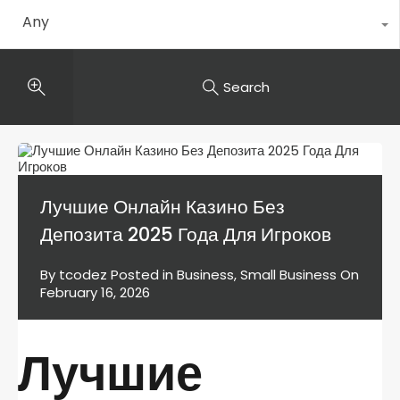
Any
Search
Лучшие Онлайн Казино Без
Депозита 2025 Года Для Игроков
By
tcodez
Posted in
Business, Small Business
On
February 16, 2026
Лучшие