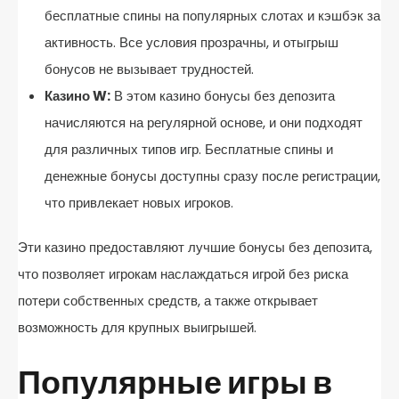
бесплатные спины на популярных слотах и кэшбэк за
активность. Все условия прозрачны, и отыгрыш
бонусов не вызывает трудностей.
Казино W:
В этом казино бонусы без депозита
начисляются на регулярной основе, и они подходят
для различных типов игр. Бесплатные спины и
денежные бонусы доступны сразу после регистрации,
что привлекает новых игроков.
Эти казино предоставляют лучшие бонусы без депозита,
что позволяет игрокам наслаждаться игрой без риска
потери собственных средств, а также открывает
возможность для крупных выигрышей.
Популярные игры в