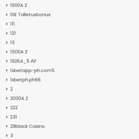
1000A Z
10E Talletusbonus
111
121
13
1500A Z
19264_5 АУ
1xbetapp-ph.com5
1xbetph.ph66
2
2000A Z
222
231
29black Casino
3