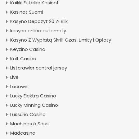
Kaikki Euteller Kasinot
Kasinot Suomi
Kasyno Depozyt 20 Zł Blik
kasyno online automaty
Kasyno Z Wypłatą Skrill: Czas, Limity i Opłaty
Keyzino Casino
Kult Casino
Listcrawler central jersey
Live
Locowin
Lucky Elektra Casino
Lucky Minning Casino
Lussurio Casino
Machines à Sous
Madcasino