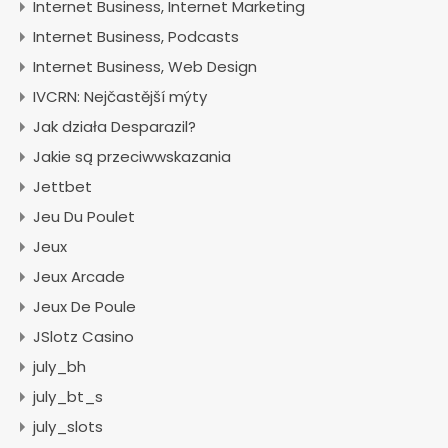
Internet Business, Internet Marketing
Internet Business, Podcasts
Internet Business, Web Design
IVCRN: Nejčastější mýty
Jak działa Desparazil?
Jakie są przeciwwskazania
Jettbet
Jeu Du Poulet
Jeux
Jeux Arcade
Jeux De Poule
JSlotz Casino
july_bh
july_bt_s
july_slots