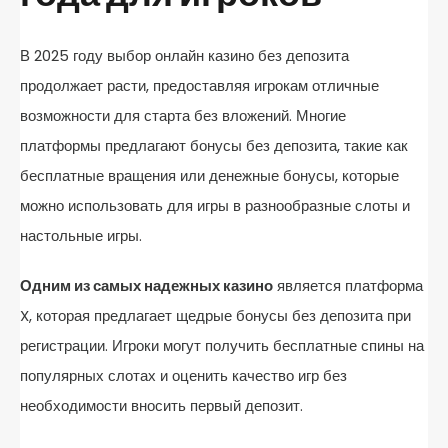
В 2025 году выбор онлайн казино без депозита
продолжает расти, предоставляя игрокам отличные
возможности для старта без вложений. Многие
платформы предлагают бонусы без депозита, такие как
бесплатные вращения или денежные бонусы, которые
можно использовать для игры в разнообразные слоты и
настольные игры.
Одним из самых надежных казино
является платформа
X, которая предлагает щедрые бонусы без депозита при
регистрации. Игроки могут получить бесплатные спины на
популярных слотах и оценить качество игр без
необходимости вносить первый депозит.