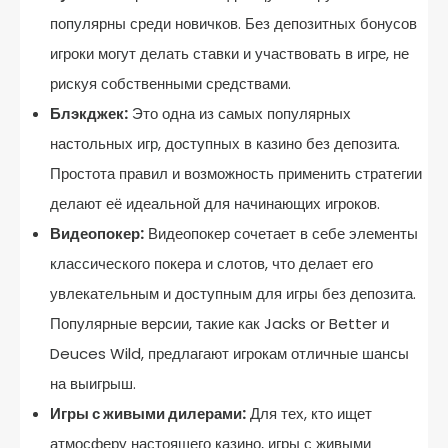
популярны среди новичков. Без депозитных бонусов
игроки могут делать ставки и участвовать в игре, не
рискуя собственными средствами.
Блэкджек:
Это одна из самых популярных
настольных игр, доступных в казино без депозита.
Простота правил и возможность применить стратегии
делают её идеальной для начинающих игроков.
Видеопокер:
Видеопокер сочетает в себе элементы
классического покера и слотов, что делает его
увлекательным и доступным для игры без депозита.
Популярные версии, такие как Jacks or Better и
Deuces Wild, предлагают игрокам отличные шансы
на выигрыш.
Игры с живыми дилерами:
Для тех, кто ищет
атмосферу настоящего казино, игры с живыми