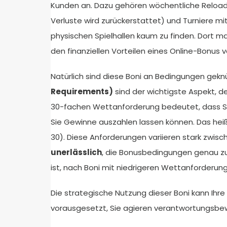
Kunden an. Dazu gehören wöchentliche Reload
Verluste wird zurückerstattet) und Turniere mit
physischen Spielhallen kaum zu finden. Dort m
den finanziellen Vorteilen eines Online-Bonus v
Natürlich sind diese Boni an Bedingungen gekn
Requirements)
sind der wichtigste Aspekt, de
30-fachen Wettanforderung bedeutet, dass S
Sie Gewinne auszahlen lassen können. Das heiß
30). Diese Anforderungen variieren stark zwisc
unerlässlich
, die Bonusbedingungen genau zu
ist, nach Boni mit niedrigeren Wettanforderung
Die strategische Nutzung dieser Boni kann Ihr
vorausgesetzt, Sie agieren verantwortungsbe