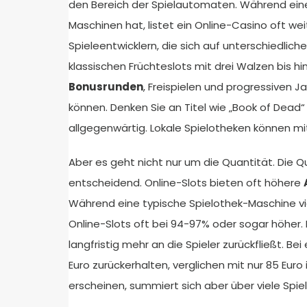
den Bereich der Spielautomaten. Während eine 
Maschinen hat, listet ein Online-Casino oft wei
Spieleentwicklern, die sich auf unterschiedliche
klassischen Früchteslots mit drei Walzen bis h
Bonusrunden
, Freispielen und progressiven
können. Denken Sie an Titel wie „Book of Dead“ 
allgegenwärtig. Lokale Spielotheken können mi
Aber es geht nicht nur um die Quantität. Die Q
entscheidend. Online-Slots bieten oft höhere
Während eine typische Spielothek-Maschine vie
Online-Slots oft bei 94-97% oder sogar höher
langfristig mehr an die Spieler zurückfließt. Be
Euro zurückerhalten, verglichen mit nur 85 Euro 
erscheinen, summiert sich aber über viele Spie