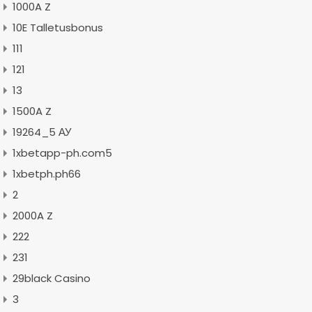
1000A Z
10E Talletusbonus
111
121
13
1500A Z
19264_5 АУ
1xbetapp-ph.com5
1xbetph.ph66
2
2000A Z
222
231
29black Casino
3