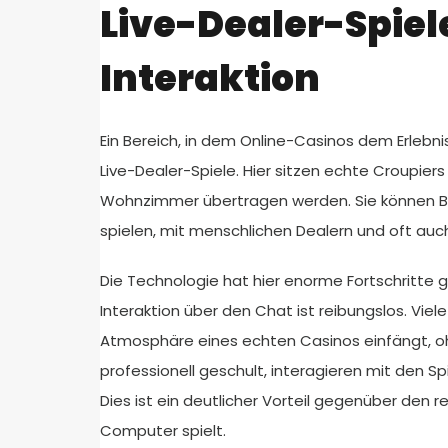
Live-Dealer-Spiel
Interaktion
Ein Bereich, in dem Online-Casinos dem Erlebnis
Live-Dealer-Spiele. Hier sitzen echte Croupiers 
Wohnzimmer übertragen werden. Sie können Blac
spielen, mit menschlichen Dealern und oft auc
Die Technologie hat hier enorme Fortschritte g
Interaktion über den Chat ist reibungslos. Viel
Atmosphäre eines echten Casinos einfängt, oh
professionell geschult, interagieren mit den S
Dies ist ein deutlicher Vorteil gegenüber den 
Computer spielt.