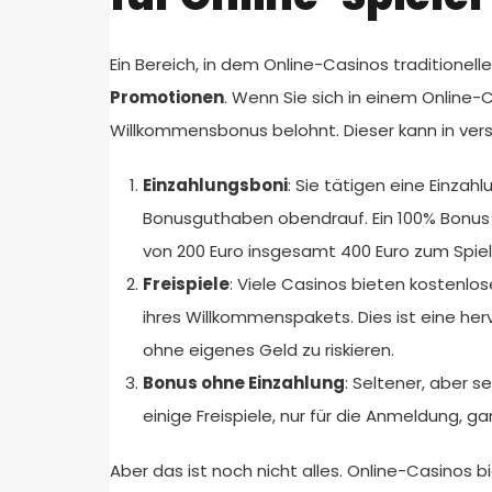
Ein Bereich, in dem Online-Casinos traditionel
Promotionen
. Wenn Sie sich in einem Online
Willkommensbonus belohnt. Dieser kann in ver
Einzahlungsboni
: Sie tätigen eine Einza
Bonusguthaben obendrauf. Ein 100% Bonus b
von 200 Euro insgesamt 400 Euro zum Spie
Freispiele
: Viele Casinos bieten kostenl
ihres Willkommenspakets. Dies ist eine her
ohne eigenes Geld zu riskieren.
Bonus ohne Einzahlung
: Seltener, aber s
einige Freispiele, nur für die Anmeldung, g
Aber das ist noch nicht alles. Online-Casino