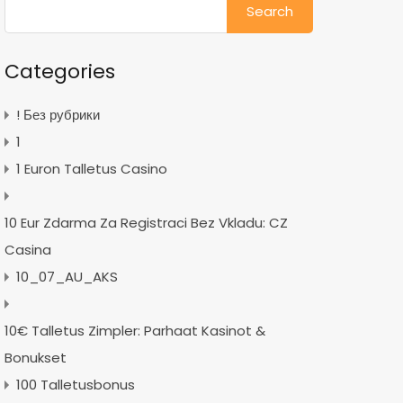
for:
Categories
! Без рубрики
1
1 Euron Talletus Casino
10 Eur Zdarma Za Registraci Bez Vkladu: CZ
Casina
10_07_AU_AKS
10€ Talletus Zimpler: Parhaat Kasinot &
Bonukset
100 Talletusbonus