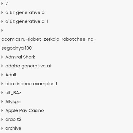
7
a16z generative ai
a16z generative ai 1
acomics.ru~riobet-zerkalo-rabotchee-na-
segodnya 100
Admiral Shark
adobe generative ai
Adult
ai in finance examples 1
all_BAz
Allyspin
Apple Pay Casino
arab t2
archive