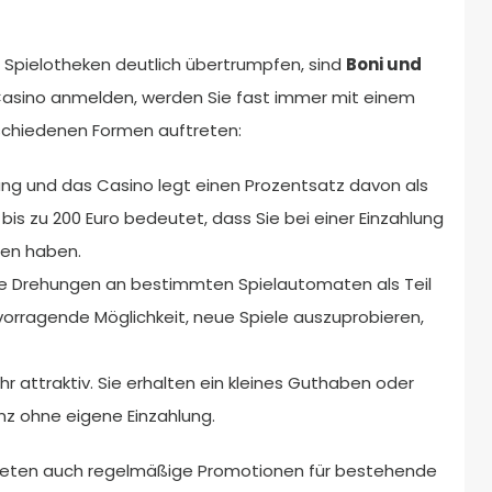
le Spielotheken deutlich übertrumpfen, sind
Boni und
-Casino anmelden, werden Sie fast immer mit einem
schiedenen Formen auftreten:
hlung und das Casino legt einen Prozentsatz davon als
is zu 200 Euro bedeutet, dass Sie bei einer Einzahlung
len haben.
ose Drehungen an bestimmten Spielautomaten als Teil
vorragende Möglichkeit, neue Spiele auszuprobieren,
ehr attraktiv. Sie erhalten ein kleines Guthaben oder
anz ohne eigene Einzahlung.
s bieten auch regelmäßige Promotionen für bestehende