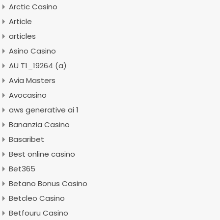
Arctic Casino
Article
articles
Asino Casino
AU T1_19264 (a)
Avia Masters
Avocasino
aws generative ai 1
Bananzia Casino
Basaribet
Best online casino
Bet365
Betano Bonus Casino
Betcleo Casino
Betfouru Casino